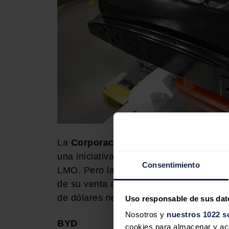
La
Corporación de Suministro de En
una iniciativa conjunta de
Nissan
y
NE
Consentimiento
LMO. Pero la compañía ha saltado a las
de su venta al fondo de inversión chin
de dólares necesarios para el acuerdo,
Uso responsable de sus dat
Nosotros y
nuestros 1022 s
BYD
cookies para almacenar y acce