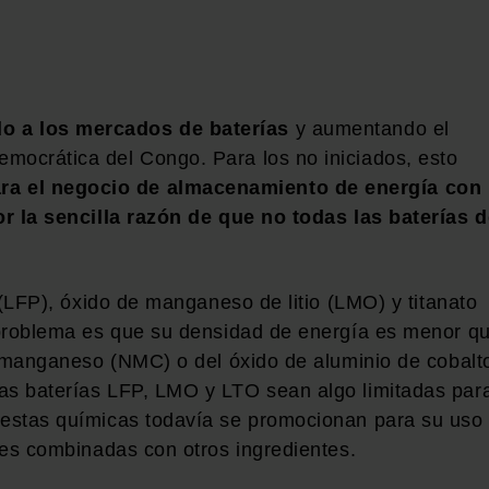
o a los mercados de baterías
y aumentando el
mocrática del Congo. Para los no iniciados, esto
ra el negocio de almacenamiento de energía con
por la sencilla razón de que no todas las baterías 
o (LFP), óxido de manganeso de litio (LMO) y titanato
l problema es que su densidad de energía es menor q
el-manganeso (NMC) o del óxido de aluminio de cobalt
las baterías LFP, LMO y LTO sean algo limitadas par
e estas químicas todavía se promocionan para su uso
eces combinadas con otros ingredientes.