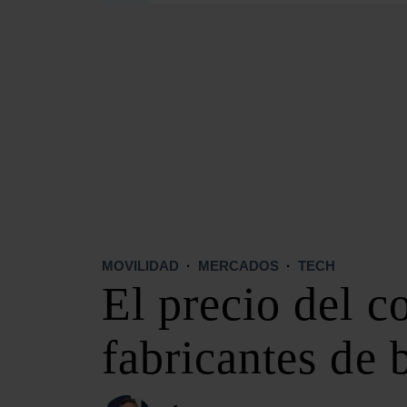
SECCIONES
OPINIÓN
POLÍTICA ENERGÉTICA
RENOVABLES
MERCADOS
ELÉCTRICAS
PETRÓLEO & GAS
VIDEOPODCAST
NET ZERO
MOVILIDAD
·
MERCADOS
·
TECH
MOVILIDAD
El precio del c
ALMACENAMIENTO
STARTUPS & INNOVACIÓN
fabricantes de b
HIDRÓGENO
TOP 10
TECH