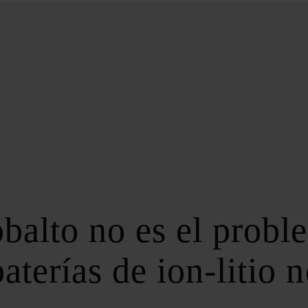
BIOENERGÍA
LATAM
EFICIENCIA
DIGITALIZACIÓN
MÁS SECCIONES
EVENTOS
LA NOCHE DE LA ENERGÍA
10 CLAVES DEL SECTOR ENERGÉTICO
FOROS
FORO DE ALMACENAMIENTO
obalto no es el prob
FORO DE AUTOCONSUMO
FORO DE MOVILIDAD SOSTENIBLE
aterías de ion-litio 
FORO DE TRANSICIÓN ENERGÉTICA
FORO INDUSTRIAL