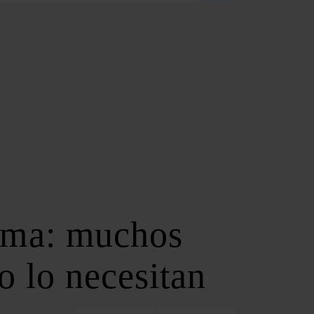
FOROS REGIONALES
FORO ANDALUZ DE ENERGÍA
FORO CATALÁN DE ENERGÍA
FORO GALLEGO DE ENERGÍA
FORO VASCO DE ENERGÍA
I DEBATE ENERGÉTICO EN ESPAÑA
ESPECIALES
COP 30
COP 29
COP 28
lema: muchos
SERVICIOS
NEWSLETTER
no lo necesitan
MEDIA KIT
ON | PODCAST