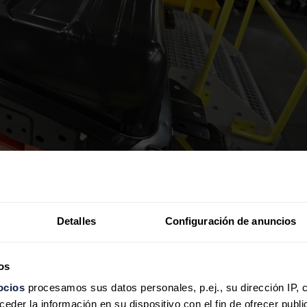
ergía Automotriz (AESC
por sus siglas en inglés) es
C
que fabrica células combinadas de óxido de níquel
Detalles
Configuración de anuncios
 páginas de los periódicos este mes tras el fracaso
o
GSR Capital
, que no pudo encontrar los 903 millon
 según las informaciones aparecidas.
os
ocios
procesamos sus datos personales, p.ej., su dirección IP, 
der la información en su dispositivo con el fin de ofrecer publi