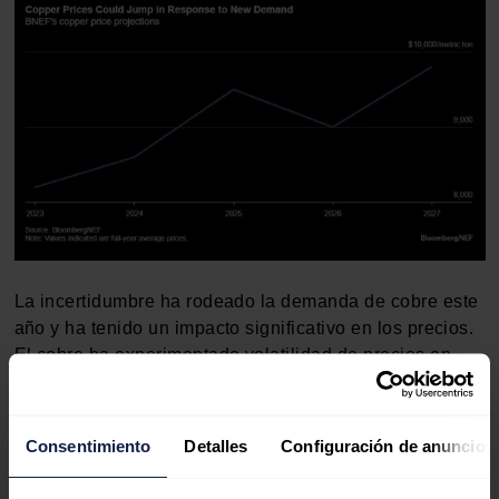
La incertidumbre ha rodeado la demanda de cobre este
año y ha tenido un impacto significativo en los precios.
El cobre ha experimentado volatilidad de precios en
2023, impulsado por la lenta recuperación económica
de China y las sombrías perspectivas económicas de
EEUU. El precio medio del cobre en la
Bolsa de
Consentimiento
Detalles
Configuración de anuncios
Metales de Londres
en lo que va de año es de 8.659
dólares por tonelada, con un máximo de 9.356 dólares