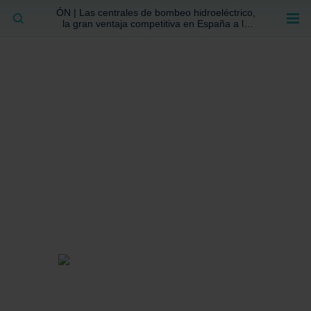
ÓN | Las centrales de bombeo hidroeléctrico,
BUSCAR
la gran ventaja competitiva en España a la
que no se ha prestado la atención suficiente