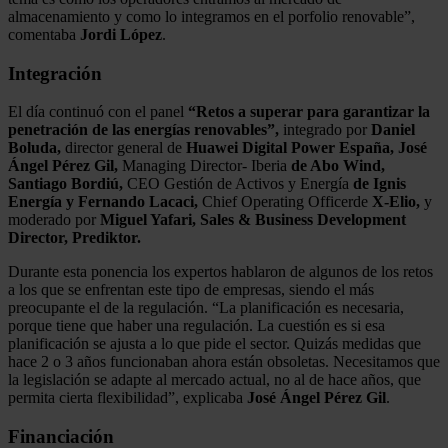
almacenamiento y como lo integramos en el porfolio renovable”,
comentaba
Jordi López
.
Integración
El día continuó con el panel
“Retos a superar para garantizar la
penetración de las energías renovables”,
integrado por
Daniel
Boluda,
director general de
Huawei Digital Power España, José
Ángel Pérez Gil,
Managing Director- Iberia
de Abo Wind,
Santiago Bordiú,
CEO Gestión de Activos y Energía
de Ignis
Energía y Fernando Lacaci,
Chief Operating Officerde
X-Elio,
y
moderado por
Miguel Yafari, Sales & Business Development
Director, Prediktor.
Durante esta ponencia los expertos hablaron de algunos de los retos
a los que se enfrentan este tipo de empresas, siendo el más
preocupante el de la regulación. “La planificación es necesaria,
porque tiene que haber una regulación. La cuestión es si esa
planificación se ajusta a lo que pide el sector. Quizás medidas que
hace 2 o 3 años funcionaban ahora están obsoletas. Necesitamos que
la legislación se adapte al mercado actual, no al de hace años, que
permita cierta flexibilidad”, explicaba
José Ángel Pérez Gil
.
Financiación