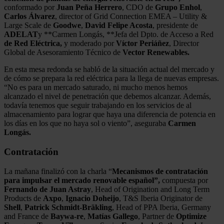
conformado por
Juan Peña Herrero
, CDO de
Grupo Enhol
,
Carlos Álvarez
, director of Grid Connection EMEA – Utility &
Large Scale de
Goodwe
,
David Felipe Acosta
, presidente de
ADELAT
y **Carmen Longás, **Jefa del Dpto. de Acceso a Red
de Red Eléctrica,
y moderado por
Víctor Periáñez
, Director
Global de Asesoramiento Técnico de
Vector Renewables.
En esta mesa redonda se habló de la situación actual del mercado y
de cómo se prepara la red eléctrica para la llega de nuevas empresas.
“No es para un mercado saturado, ni mucho menos hemos
alcanzado el nivel de penetración que debemos alcanzar. Además,
todavía tenemos que seguir trabajando en los servicios de al
almacenamiento para lograr que haya una diferencia de potencia en
los días en los que no haya sol o viento”, aseguraba
Carmen
Longás.
Contratación
La mañana finalizó con la charla “
Mecanismos de contratación
para impulsar el mercado renovable español”,
compuesta por
Fernando de Juan Astray
, Head of Origination and Long Term
Products de
Axpo
,
Ignacio Doheijo
, T&S Iberia Originator de
Shell
,
Patrick Schmidt-Bräkling
, Head of PPA Iberia, Germany
and France de
Baywa-re
,
Matías Gallego
, Partner de
Optimize