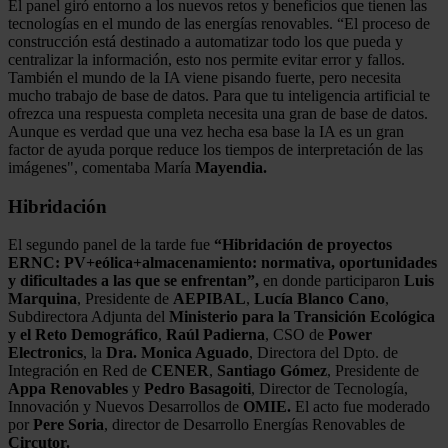
El panel giró entorno a los nuevos retos y beneficios que tienen las
tecnologías en el mundo de las energías renovables. “El proceso de
construcción está destinado a automatizar todo los que pueda y
centralizar la información, esto nos permite evitar error y fallos.
También el mundo de la IA viene pisando fuerte, pero necesita
mucho trabajo de base de datos. Para que tu inteligencia artificial te
ofrezca una respuesta completa necesita una gran de base de datos.
Aunque es verdad que una vez hecha esa base la IA es un gran
factor de ayuda porque reduce los tiempos de interpretación de las
imágenes", comentaba María
Mayendia.
Hibridación
El segundo panel de la tarde fue
“Hibridación de proyectos
ERNC: PV+eólica+almacenamiento: normativa, oportunidades
y dificultades a las que se enfrentan”,
en donde participaron
Luis
Marquina
, Presidente de
AEPIBAL
,
Lucía Blanco Cano
,
Subdirectora Adjunta del
Ministerio para la Transición Ecológica
y el Reto Demográfico
,
Raúl Padierna
, CSO de
Power
Electronics
, la
Dra. Monica Aguado
, Directora del Dpto. de
Integración en Red de
CENER
,
Santiago Gómez
, Presidente de
Appa Renovables
y
Pedro Basagoiti
, Director de Tecnología,
Innovación y Nuevos Desarrollos de
OMIE.
El acto fue moderado
por
Pere Soria
, director de Desarrollo Energías Renovables de
Circutor.