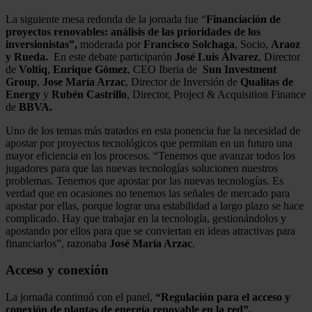
La siguiente mesa redonda de la jornada fue “
Financiación de
proyectos renovables: análisis de las prioridades de los
inversionistas”,
moderada por
Francisco Solchaga
, Socio,
Araoz
y Rueda.
En este debate participarón
José Luis Álvarez
, Director
de
Voltiq
,
Enrique Gómez
, CEO Iberia de
Sun Investment
Group
,
Jose María Arzac
, Director de Inversión de
Qualitas de
Energy
y
Rubén Castrillo
, Director, Project & Acquisition Finance
de
BBVA.
Uno de los temas más tratados en esta ponencia fue la necesidad de
apostar por proyectos tecnológicos que permitan en un futuro una
mayor eficiencia en los procesos. “Tenemos que avanzar todos los
jugadores para que las nuevas tecnologías solucionen nuestros
problemas. Tenemos que apostar por las nuevas tecnologías. Es
verdad que en ocasiones no tenemos las señales de mercado para
apostar por ellas, porque lograr una estabilidad a largo plazo se hace
complicado. Hay que trabajar en la tecnología, gestionándolos y
apostando por ellos para que se conviertan en ideas atractivas para
financiarlos”, razonaba
José María Arzac
.
Acceso y conexión
La jornada continuó con el panel,
“Regulación para el acceso y
conexión de plantas de energía renovable en la red”,