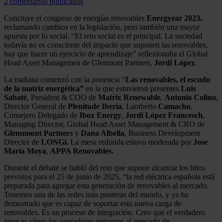
2 comentarios publicados
Concluye el congreso de energías renovables
Energyear 2023,
reclamando cambios en la legislación, pero también una mayor
apuesta por lo social. “El reto social es el principal. La sociedad
todavía no es consciente del impacto que suponen las renovables,
hay que hacer un ejercicio de aprendizaje” reflexionaba el Global
Head Asset Managemen de Glenmont Partners,
Jordi López
.
La mañana comenzó con la ponencia “
Las renovables, el escudo
de la matriz energética”
en la que estuvieron presentes
Luis
Sabaté
, President & COO de
Matrix Renewable
,
Antonio Colino
,
Director General de
Plenitude Iberia
, Lamberto
Camacho
,
Consejero Delegado de
Ibox Energy
,
Jordi López Francesch
,
Managing Director, Global Head Asset Management & CRO de
Glennmont Partners
y
Dana Albella
, Business Development
Director de
LONGi.
La mesa redonda estuvo moderada por
Jose
María Moya
,
APPA Renovables.
Durante el debate se habló del reto que supone alcanzar los hitos
previstos para el 25 de junio de 2025, “la red eléctrica española está
preparada para agregar esta generación de renovables al mercado.
Tenemos una de las redes más punteras del mundo, y ya ha
demostrado que es capaz de soportar esta nueva carga de
renovables. Es un proceso de integración. Creo que el verdadero
tema es cómo los operadores entramos al mercado de