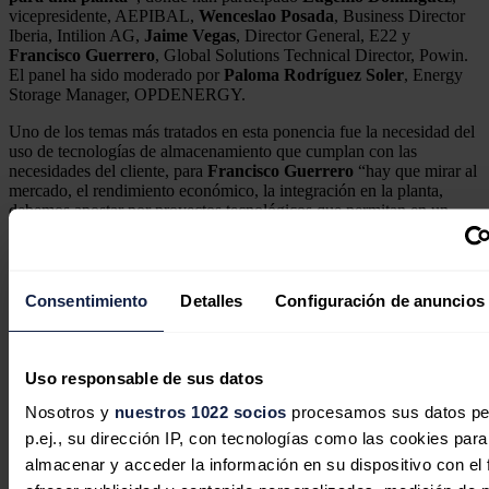
vicepresidente, AEPIBAL,
Wenceslao Posada
, Business Director
Iberia, Intilion AG,
Jaime Vegas
, Director General, E22 y
Francisco Guerrero
, Global Solutions Technical Director, Powin.
El panel ha sido moderado por
Paloma Rodríguez Soler
, Energy
Storage Manager, OPDENERGY.
Uno de los temas más tratados en esta ponencia fue la necesidad del
uso de tecnologías de almacenamiento que cumplan con las
necesidades del cliente, para
Francisco Guerrero
“hay que mirar al
mercado, el rendimiento económico, la integración en la planta,
debemos apostar por proyectos tecnológicos que permitan en un
futuro una mayor eficiencia en los procesos. El litio es el rey
actualmente, por su eficiencia y costes, pero no debemos descartar
nada, como las tecnologías de flujo, los ultracondensadores o las
soluciones hidráulicas”.
Consentimiento
Detalles
Configuración de anuncios
Noticias relacionadas
Uso responsable de sus datos
Nosotros y
nuestros 1022 socios
procesamos sus datos pe
p.ej., su dirección IP, con tecnologías como las cookies para
almacenar y acceder la información en su dispositivo con el 