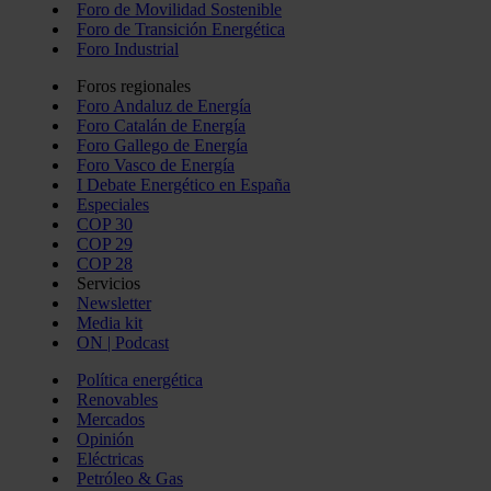
Foro de Movilidad Sostenible
Foro de Transición Energética
Foro Industrial
Foros regionales
Foro Andaluz de Energía
Foro Catalán de Energía
Foro Gallego de Energía
Foro Vasco de Energía
I Debate Energético en España
Especiales
COP 30
COP 29
COP 28
Servicios
Newsletter
Media kit
ON | Podcast
Política energética
Renovables
Mercados
Opinión
Eléctricas
Petróleo & Gas