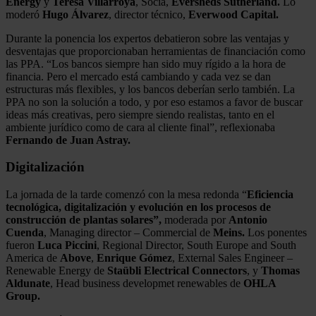
Energy
y
Teresa Villarroya
, Socia,
Eversheds Sutherland.
Lo
moderó
Hugo Álvarez
, director técnico,
Everwood Capital.
Durante la ponencia los expertos debatieron sobre las ventajas y
desventajas que proporcionaban herramientas de financiación como
las PPA. “Los bancos siempre han sido muy rígido a la hora de
financia. Pero el mercado está cambiando y cada vez se dan
estructuras más flexibles, y los bancos deberían serlo también. La
PPA no son la solución a todo, y por eso estamos a favor de buscar
ideas más creativas, pero siempre siendo realistas, tanto en el
ambiente jurídico como de cara al cliente final”, reflexionaba
Fernando de Juan Astray.
Digitalización
La jornada de la tarde comenzó con la mesa redonda “
Eficiencia
tecnológica, digitalización y evolución en los procesos de
construcción de plantas solares”,
moderada por
Antonio
Cuenda
, Managing director – Commercial de
Meins.
Los ponentes
fueron
Luca Piccini
, Regional Director, South Europe and South
America de
Above
,
Enrique Gómez
, External Sales Engineer –
Renewable Energy de
Staübli Electrical Connectors
, y
Thomas
Aldunate
, Head business developmet renewables de
OHLA
Group.