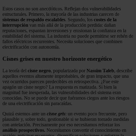
Estos casos no son anecdóticos. Reflejan dos vulnerabilidades
estructurales. Primero, la mayoría de las industrias carecen de
sistemas de respaldo escalables
. Segundo, los
costes de la
interrupción
van más allá de la producción perdida: dañan
reputaciones, espantan inversiones y erosionan la confianza en la
estabilidad del sistema. La industria no puede permitirse ser rehén de
fallos eléctricos recurrentes. Necesita soluciones que combinen
electrificación con autonomía.
Cisnes grises en nuestro horizonte energético
La teoría del
cisne negro
, popularizada por
Nassim Taleb
, describe
aquellos eventos altamente improbables, de gran impacto, que una
vez ocurridos parecen predecibles en retrospectiva. ¿Fue este
apagón un cisne negro? La respuesta es matizada. Si bien la
magnitud fue inesperada, las vulnerabilidades del sistema eran
conocidas. No se puede decir que fuéramos ciegos ante los riesgos
de una electrificación sin paracaídas.
Quizá estemos ante un
cisne gris
: un evento poco frecuente, pero
plausible y, sobre todo, gestionable si se hubieran tomado medidas
con antelación. Precisamente por eso necesitamos reforzar los
análisis prospectivos.
Necesitamos convertir el conocimiento en
acción: anticipar escenarios, diversificar soluciones y reforzar la