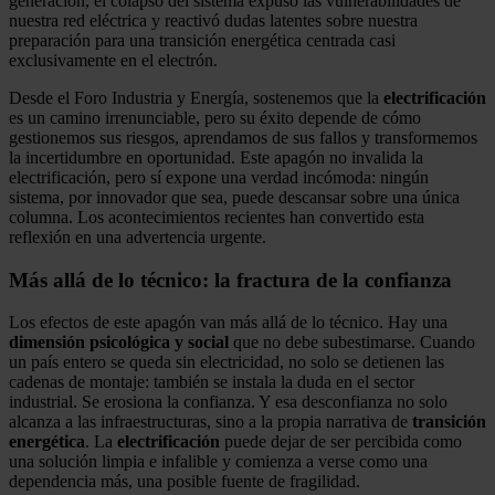
generación, el colapso del sistema expuso las vulnerabilidades de
nuestra red eléctrica y reactivó dudas latentes sobre nuestra
preparación para una transición energética centrada casi
exclusivamente en el electrón.
Desde el Foro Industria y Energía, sostenemos que la
electrificación
es un camino irrenunciable, pero su éxito depende de cómo
gestionemos sus riesgos, aprendamos de sus fallos y transformemos
la incertidumbre en oportunidad. Este apagón no invalida la
electrificación, pero sí expone una verdad incómoda: ningún
sistema, por innovador que sea, puede descansar sobre una única
columna. Los acontecimientos recientes han convertido esta
reflexión en una advertencia urgente.
Más allá de lo técnico: la fractura de la confianza
Los efectos de este apagón van más allá de lo técnico. Hay una
dimensión psicológica y social
que no debe subestimarse. Cuando
un país entero se queda sin electricidad, no solo se detienen las
cadenas de montaje: también se instala la duda en el sector
industrial. Se erosiona la confianza. Y esa desconfianza no solo
alcanza a las infraestructuras, sino a la propia narrativa de
transición
energética
. La
electrificación
puede dejar de ser percibida como
una solución limpia e infalible y comienza a verse como una
dependencia más, una posible fuente de fragilidad.