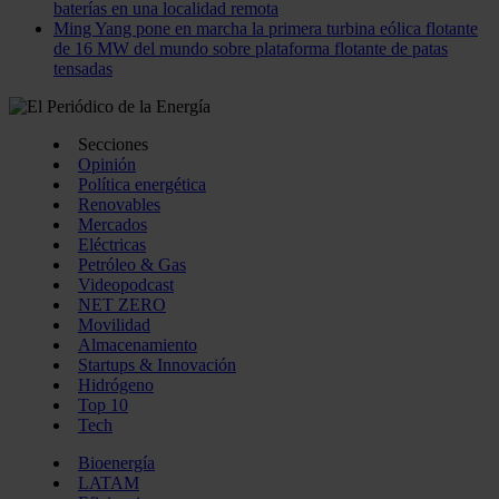
baterías en una localidad remota
Ming Yang pone en marcha la primera turbina eólica flotante
de 16 MW del mundo sobre plataforma flotante de patas
tensadas
Secciones
Opinión
Política energética
Renovables
Mercados
Eléctricas
Petróleo & Gas
Videopodcast
NET ZERO
Movilidad
Almacenamiento
Startups & Innovación
Hidrógeno
Top 10
Tech
Bioenergía
LATAM