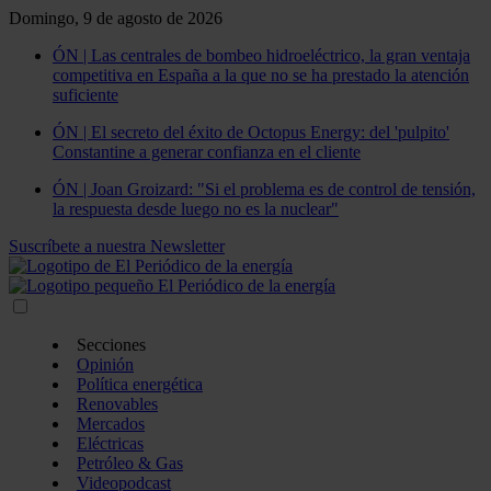
Domingo, 9 de agosto de 2026
ÓN | Las centrales de bombeo hidroeléctrico, la gran ventaja
competitiva en España a la que no se ha prestado la atención
suficiente
ÓN | El secreto del éxito de Octopus Energy: del 'pulpito'
Constantine a generar confianza en el cliente
ÓN | Joan Groizard: "Si el problema es de control de tensión,
la respuesta desde luego no es la nuclear"
Suscríbete a nuestra Newsletter
Secciones
Opinión
Política energética
Renovables
Mercados
Eléctricas
Petróleo & Gas
Videopodcast