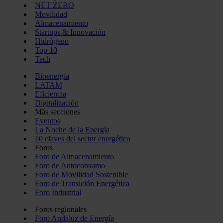
NET ZERO
Movilidad
Almacenamiento
Startups & Innovación
Hidrógeno
Top 10
Tech
Bioenergía
LATAM
Eficiencia
Digitalización
Más secciones
Eventos
La Noche de la Energía
10 claves del sector energético
Foros
Foro de Almacenamiento
Foro de Autoconsumo
Foro de Movilidad Sostenible
Foro de Transición Energética
Foro Industrial
Foros regionales
Foro Andaluz de Energía