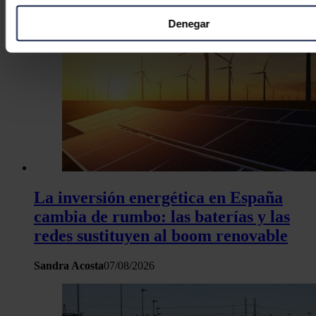
Recopilar información sobre su ubicación geográfica
puede tener una precisión de varios metros
Denegar
Identificar su dispositivo analizándolo activamente p
características específicas (huellas digitales)
Obtenga más información sobre cómo se procesan sus dato
personales y establezca sus preferencias en la
sección de 
Puede cambiar o retirar su consentimiento en cualquier mo
la Declaración de cookies.
Las cookies de este sitio web se usan para personalizar el c
y los anuncios, ofrecer funciones de redes sociales y analiza
tráfico. Además, compartimos información sobre el uso que 
La inversión energética en España
sitio web con nuestros partners de redes sociales, publicida
cambia de rumbo: las baterías y las
análisis web, quienes pueden combinarla con otra informació
redes sustituyen al boom renovable
haya proporcionado o que hayan recopilado a partir del uso 
hecho de sus servicios.
Sandra Acosta
07/08/2026