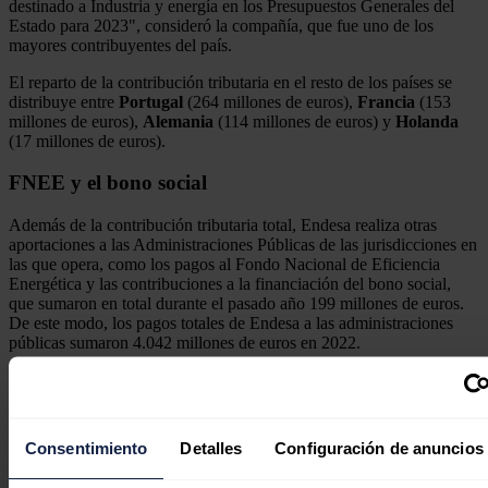
destinado a Industria y energía en los Presupuestos Generales del
Estado para 2023", consideró la compañía, que fue uno de los
mayores contribuyentes del país.
El reparto de la contribución tributaria en el resto de los países se
distribuye entre
Portugal
(264 millones de euros),
Francia
(153
millones de euros),
Alemania
(114 millones de euros) y
Holanda
(17 millones de euros).
FNEE y el bono social
Además de la contribución tributaria total, Endesa realiza otras
aportaciones a las Administraciones Públicas de las jurisdicciones en
las que opera, como los pagos al Fondo Nacional de Eficiencia
Energética y las contribuciones a la financiación del bono social,
que sumaron en total durante el pasado año 199 millones de euros.
De este modo, los pagos totales de Endesa a las administraciones
públicas sumaron 4.042 millones de euros en 2022.
Consentimiento
Detalles
Configuración de anuncios
Endesa suma más de 130.000 beneficiarios de bono
social en los últimos dos años y llega al medio millón