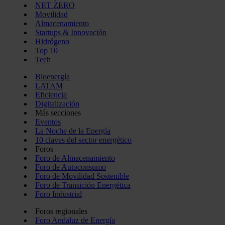
NET ZERO
Movilidad
Almacenamiento
Startups & Innovación
Hidrógeno
Top 10
Tech
Bioenergía
LATAM
Eficiencia
Digitalización
Más secciones
Eventos
La Noche de la Energía
10 claves del sector energético
Foros
Foro de Almacenamiento
Foro de Autoconsumo
Foro de Movilidad Sostenible
Foro de Transición Energética
Foro Industrial
Foros regionales
Foro Andaluz de Energía