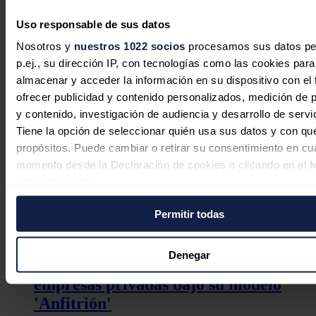
Medio millón de hogares españoles clientes de Endesa
cuentan con bono social, una ayuda que reduce entre
Uso responsable de sus datos
un 40% y un 80% la factura de la luz sobre el precio
voluntario para el pequeño consumidor (PVPC).
Nosotros y
nuestros 1022 socios
procesamos sus datos pe
p.ej., su dirección IP, con tecnologías como las cookies para
La responsable de Asuntos Fiscales de Endesa,
María Muñoz
Viejo
, señaló que la compañía está "firmemente comprometida con
almacenar y acceder la información en su dispositivo con el 
la adopción de conductas responsables en materia fiscal y trata de
ofrecer publicidad y contenido personalizados, medición de p
impulsar la transparencia en este ámbito porque estamos
y contenido, investigación de audiencia y desarrollo de servi
convencidos de que contribuye a la creación de valor sostenible y
encaja con nuestras políticas de responsabilidad social y gobierno
Tiene la opción de seleccionar quién usa sus datos y con qu
corporativo".
propósitos. Puede cambiar o retirar su consentimiento en cu
momento desde la Declaración de cookies o clicando en el 
Noticias relacionadas
consentimiento.
Permitir todas
Si lo permite, también quisiéramos:
Recopilar información sobre su ubicación geográfica
Endesa suma más de 300 puntos de
puede tener una precisión de varios metros
Denegar
recarga abiertos al público en
Identificar su dispositivo analizándolo activamente p
empresas privadas bajo su modelo
características específicas (huellas digitales)
'Anfitrión'
Obtenga más información sobre cómo se procesan sus dato