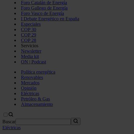
Foro Catalán de Energía
Foro Gallego de Energía
Foro Vasco de Energía
I Debate Energético en España
Especiales
COP 30
COP 29
COP 28
Servicios
Newsletter
Media kit
ON | Podcast
Política energética
Renovables
Mercados
Opinión
Eléctricas
Petróleo & Gas
Almacenamiento
Buscar
Eléctricas