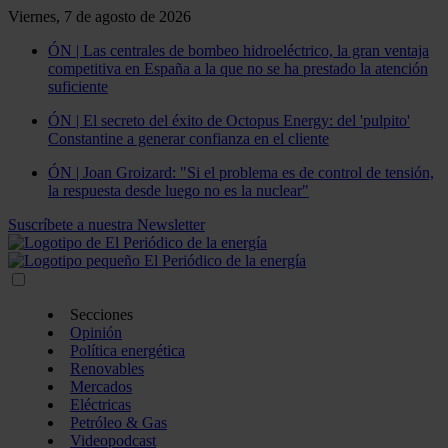
Viernes, 7 de agosto de 2026
ÓN | Las centrales de bombeo hidroeléctrico, la gran ventaja
competitiva en España a la que no se ha prestado la atención
suficiente
ÓN | El secreto del éxito de Octopus Energy: del 'pulpito'
Constantine a generar confianza en el cliente
ÓN | Joan Groizard: "Si el problema es de control de tensión,
la respuesta desde luego no es la nuclear"
Suscríbete a nuestra Newsletter
Secciones
Opinión
Política energética
Renovables
Mercados
Eléctricas
Petróleo & Gas
Videopodcast