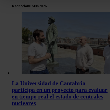
personales y establezca sus preferencias en la
sección de 
Redacción
03/08/2026
Puede cambiar o retirar su consentimiento en cualquier mo
la Declaración de cookies.
Las cookies de este sitio web se usan para personalizar el c
y los anuncios, ofrecer funciones de redes sociales y analiza
tráfico. Además, compartimos información sobre el uso que 
sitio web con nuestros partners de redes sociales, publicida
análisis web, quienes pueden combinarla con otra informació
haya proporcionado o que hayan recopilado a partir del uso 
hecho de sus servicios.
La Universidad de Cantabria
participa en un proyecto para evaluar
en tiempo real el estado de centrales
nucleares