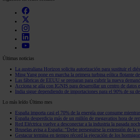
Últimas noticias
La australiana Horizon solicita autorización para sustituir el di
Ming Yang pone en marcha la primera turbina eólica flotante d
Las fábricas de EEUU se preparan para cubrir la nueva demanda 
Acciona se alía con IGNIS para desarrollar un centro de datos 
India sigue dependiendo de importaciones para el 90% de su 
Lo más leído
Último mes
España importa casi el 70% de la energía que consume mientras 
España desperdicia más de un millón de megavatios hora de ren
Red Eléctrica vuelve a desconectar a la industria la pasada noc
Bruselas avisa a España: “Debe perseguirse la extensión de la vi
Gestacur termina en tiempo récord la ejecución de los hormigon