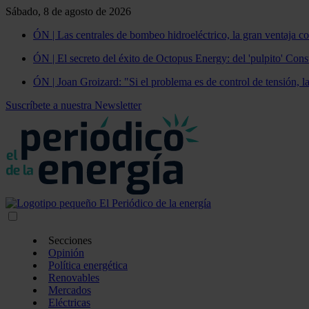
Sábado, 8 de agosto de 2026
ÓN | Las centrales de bombeo hidroeléctrico, la gran ventaja co
ÓN | El secreto del éxito de Octopus Energy: del 'pulpito' Const
ÓN | Joan Groizard: "Si el problema es de control de tensión, l
Suscríbete a nuestra Newsletter
Secciones
Opinión
Política energética
Renovables
Mercados
Eléctricas