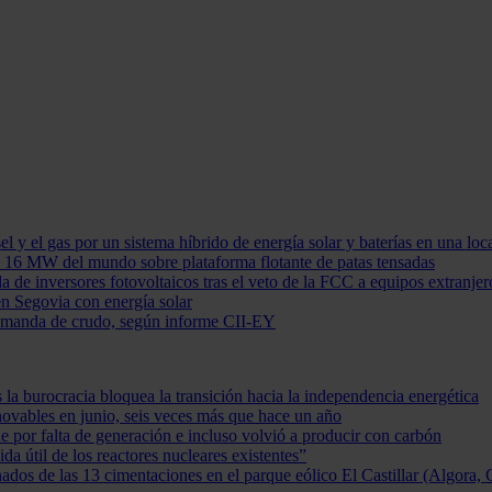
ésel y el gas por un sistema híbrido de energía solar y baterías en una lo
e 16 MW del mundo sobre plataforma flotante de patas tensadas
de inversores fotovoltaicos tras el veto de la FCC a equipos extranjer
en Segovia con energía solar
demanda de crudo, según informe CII-EY
la burocracia bloquea la transición hacia la independencia energética
ovables en junio, seis veces más que hace un año
he por falta de generación e incluso volvió a producir con carbón
da útil de los reactores nucleares existentes”
ados de las 13 cimentaciones en el parque eólico El Castillar (Algora, 