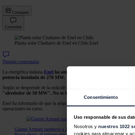
Compartir
Comentar
Planta solar Chañares de Enel en Chile.
Enel
Ningún comentario
La energética italiana
Enel
ha anunciado que su filial en Estados U
potencia instalada de 270 MW.
Según se desprende de la nota de prensa publicada,
dos instalacione
"alrededor de 50 MW". No se ha revelado el nombre de la parte
Consentimiento
Enel ha informado de que la adquisición se cerrará a finales de este añ
operaciones en curso.
Uso responsable de sus dat
Nosotros y
nuestros 1022 s
Gianni Armani sustituye a José Bogas como nuevo consejero d
cookies para almacenar y acce
Hasta ahora, el italiano era director de Enel Grids and Innova