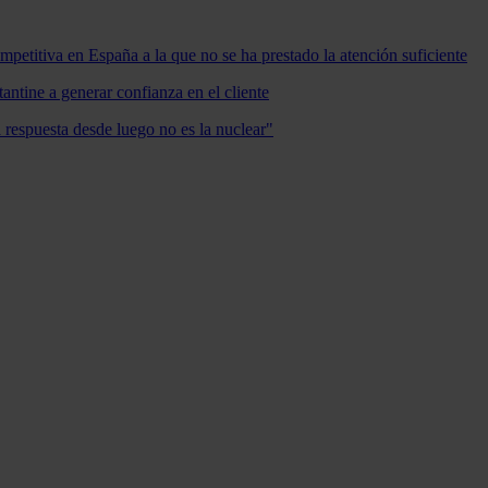
mpetitiva en España a la que no se ha prestado la atención suficiente
antine a generar confianza en el cliente
a respuesta desde luego no es la nuclear"