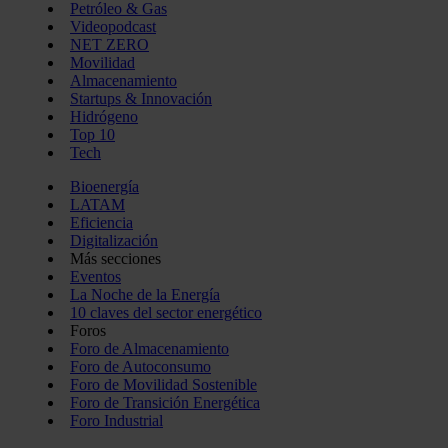
Petróleo & Gas
Videopodcast
NET ZERO
Movilidad
Almacenamiento
Startups & Innovación
Hidrógeno
Top 10
Tech
Bioenergía
LATAM
Eficiencia
Digitalización
Más secciones
Eventos
La Noche de la Energía
10 claves del sector energético
Foros
Foro de Almacenamiento
Foro de Autoconsumo
Foro de Movilidad Sostenible
Foro de Transición Energética
Foro Industrial