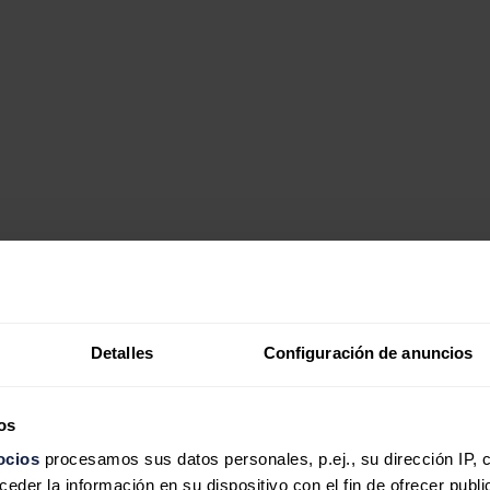
nidos ha cerrado la compra por 140 millones de dólares (120,2 millo
s se ubican en Virginia por 120 MW, una de 90MW está en Carolina
 vendedora.
Detalles
Configuración de anuncios
o tras cumplirse con los requisitos habituales en este tipo de compraven
os
ocios
procesamos sus datos personales, p.ej., su dirección IP, 
elegado de Endesa
der la información en su dispositivo con el fin de ofrecer publi
tion y estaba vinculando al Comité de Sostenibilidad y Gobierno Corpor