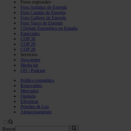
Foros regionales
Foro Andaluz de Energía
Foro Catalán de Energía
Foro Gallego de Energía
Foro Vasco de Energía
I Debate Energético en España
Especiales
COP 30
COP 29
COP 28
Servicios
Newsletter
Media kit
ON | Podcast
Política energética
Renovables
Mercados
Opinión
Eléctricas
Petróleo & Gas
Almacenamiento
Buscar