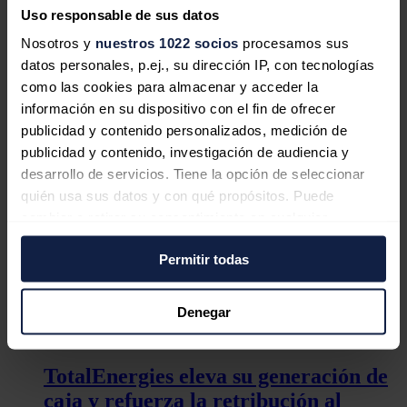
Un proyecto de inteligencia artificial
Uso responsable de sus datos
amplía en un 60% la capacidad de
Nosotros y
nuestros 1022 socios
procesamos sus
transmisión eléctrica en el sur de
datos personales, p.ej., su dirección IP, con tecnologías
Chile
como las cookies para almacenar y acceder la
información en su dispositivo con el fin de ofrecer
Redacción
06/08/2026
publicidad y contenido personalizados, medición de
publicidad y contenido, investigación de audiencia y
desarrollo de servicios. Tiene la opción de seleccionar
quién usa sus datos y con qué propósitos. Puede
La generación de energía renovable
cambiar o retirar su consentimiento en cualquier
supera por primera vez el 40% del
momento desde la Declaración de cookies o clicando en
total en China
Permitir todas
el Menú de consentimiento.
Redacción
30/07/2026
Si lo permite, también quisiéramos:
Denegar
Recopilar información sobre su ubicación
geográfica que puede tener una precisión de varios
TotalEnergies eleva su generación de
metros
Identificar su dispositivo analizándolo activamente
caja y refuerza la retribución al