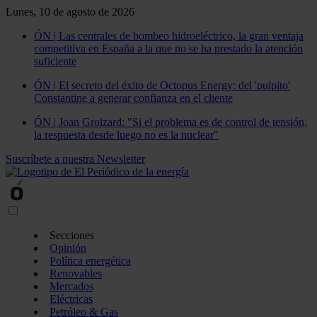
Lunes, 10 de agosto de 2026
ÓN | Las centrales de bombeo hidroeléctrico, la gran ventaja
competitiva en España a la que no se ha prestado la atención
suficiente
ÓN | El secreto del éxito de Octopus Energy: del 'pulpito'
Constantine a generar confianza en el cliente
ÓN | Joan Groizard: "Si el problema es de control de tensión,
la respuesta desde luego no es la nuclear"
Suscríbete a nuestra Newsletter
Secciones
Opinión
Política energética
Renovables
Mercados
Eléctricas
Petróleo & Gas