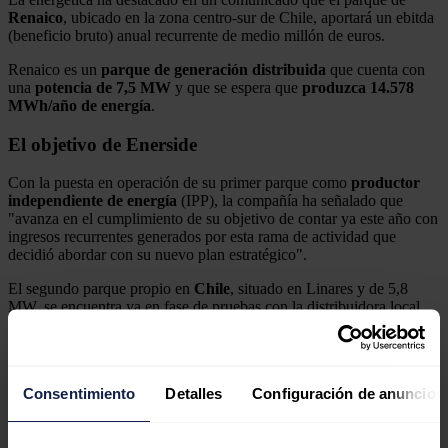
Renaico
, ubicado en la zona centro-sur de Chile, aportará un ebitda
(beneficio bruto) anual recurrente de medio millón de euros.
Renaico es un
parque de generación distribuida
que cuenta con
una
potencia de 7,5 MW
y que se espera que
produzca 14.578
MWh/año de energía
.
El objetivo de Enerside
Con la puesta en operación de su primer parque como
productor
independiente de energía
(IPP), la compañía ha señalado que
"avanza en el cumplimiento de su objetivo de contar ya este año con
ingresos recurrentes generados por esta rama de actividad que
decidió abordar con su nuevo plan estratégico".
El segundo parque propio en
Chile
, situado en Linares y de 5,8
MW, se encuentra ya en fase de pruebas con la distribuidora local.
Noticias relacionadas
Consentimiento
Detalles
Configuración de anuncios