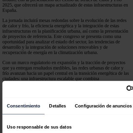
2025, que ofrecerá un mapa actualizado de estas infraestructuras en
España.
La jornada incluirá mesas redondas sobre la evolución de las redes
de calor y frío, la eficiencia energética y la integración de estas
infraestructuras en la planificación urbana, así como la presentación
de proyectos de referencia. Este congreso se presenta como una
oportunidad para analizar el estado del sector, las tendencias de
desarrollo y la integración de soluciones renovables y de
recuperación de energía en la climatización urbana.
Con un marco regulatorio en expansión y la tracción de proyectos
que ya entregan resultados medibles, las redes urbanas de calor y
frío avanzan hacia un papel central en la transición energética de las
ciudades: una infraestructura escalable que combina
descarbonización, eficiencia y estabilidad de costes. Con
colaboración público-privada y financiación adecuada las redes de
calor y frío urbanas serán un aliado para acelerar la transformación
energética de las ciudades españolas.
Consentimiento
Detalles
Configuración de anuncios
Noticias relacionadas
Uso responsable de sus datos