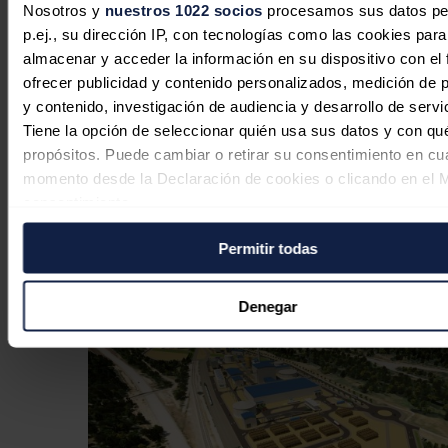
Nosotros y
nuestros 1022 socios
procesamos sus datos pe
China busca el pico de emisiones
p.ej., su dirección IP, con tecnologías como las cookies para
industriales antes de 2030 con nuevo
almacenar y acceder la información en su dispositivo con el 
plan quinquenal verde
ofrecer publicidad y contenido personalizados, medición de p
y contenido, investigación de audiencia y desarrollo de servi
Jaime Santisteban
07/08/2026
Tiene la opción de seleccionar quién usa sus datos y con qu
propósitos. Puede cambiar o retirar su consentimiento en cu
momento desde la Declaración de cookies o clicando en el 
consentimiento.
Engie va a por más: crece más rápido
y gana eficiencia operativa
Permitir todas
Si lo permite, también quisiéramos:
José Javier Ruiz
02/08/2026
Recopilar información sobre su ubicación geográfica
puede tener una precisión de varios metros
Denegar
Identificar su dispositivo analizándolo activamente p
características específicas (huellas digitales)
Obtenga más información sobre cómo se procesan sus dato
personales y establezca sus preferencias en la
sección de 
Puede cambiar o retirar su consentimiento en cualquier mo