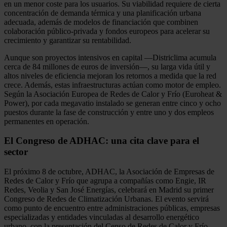
en un menor coste para los usuarios. Su viabilidad requiere de cierta
concentración de demanda térmica y una planificación urbana
adecuada, además de modelos de financiación que combinen
colaboración público-privada y fondos europeos para acelerar su
crecimiento y garantizar su rentabilidad.
Aunque son proyectos intensivos en capital —Districlima acumula
cerca de 84 millones de euros de inversión—, su larga vida útil y
altos niveles de eficiencia mejoran los retornos a medida que la red
crece. Además, estas infraestructuras actúan como motor de empleo.
Según la Asociación Europea de Redes de Calor y Frío (Euroheat &
Power), por cada megavatio instalado se generan entre cinco y ocho
puestos durante la fase de construcción y entre uno y dos empleos
permanentes en operación.
El Congreso de ADHAC: una cita clave para el
sector
El próximo 8 de octubre, ADHAC, la Asociación de Empresas de
Redes de Calor y Frío que agrupa a compañías como Engie, IR
Redes, Veolia y San José Energías, celebrará en Madrid su primer
Congreso de Redes de Climatización Urbanas. El evento servirá
como punto de encuentro entre administraciones públicas, empresas
especializadas y entidades vinculadas al desarrollo energético
urbano, con la presentación del Censo de Redes de Calor y Frío