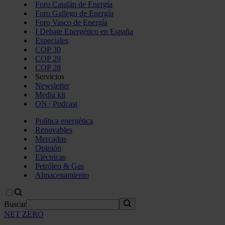
Foro Catalán de Energía
Foro Gallego de Energía
Foro Vasco de Energía
I Debate Energético en España
Especiales
COP 30
COP 29
COP 28
Servicios
Newsletter
Media kit
ON | Podcast
Política energética
Renovables
Mercados
Opinión
Eléctricas
Petróleo & Gas
Almacenamiento
Buscar
NET ZERO