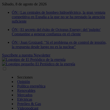
Sábado, 8 de agosto de 2026
ÓN | Las centrales de bombeo hidroeléctrico, la gran ventaja
competitiva en España a la que no se ha prestado la atención
suficiente
ÓN | El secreto del éxito de Octopus Energy: del 'pulpito'
Constantine a generar confianza en el cliente
ÓN | Joan Groizard: "Si el problema es de control de tensión,
la respuesta desde luego no es la nuclear"
Suscríbete a nuestra Newsletter
Secciones
Opinión
Política energética
Renovables
Mercados
Eléctricas
Petróleo & Gas
Videopodcast