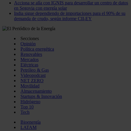
Acciona se alía con IGNIS para desarrollar un centro de datos
en Segovia con energía solar
India sigue dependiendo de importaciones para el 90% de su
demanda de crudo, según informe CII-EY
Secciones
Opinión
Política energética
Renovables
Mercados
Eléctricas
Petróleo & Gas
Videopodcast
NET ZERO
Movilidad
Almacenamiento
Startups & Innovación
Hidrógeno
Top 10
Tech
Bioenergía
LATAM