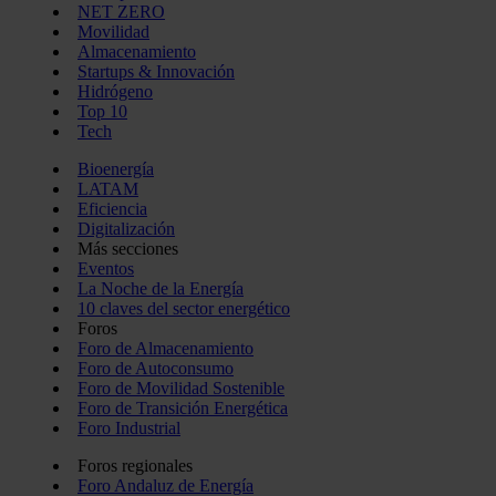
NET ZERO
Movilidad
Almacenamiento
Startups & Innovación
Hidrógeno
Top 10
Tech
Bioenergía
LATAM
Eficiencia
Digitalización
Más secciones
Eventos
La Noche de la Energía
10 claves del sector energético
Foros
Foro de Almacenamiento
Foro de Autoconsumo
Foro de Movilidad Sostenible
Foro de Transición Energética
Foro Industrial
Foros regionales
Foro Andaluz de Energía