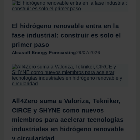
el contenido y los anuncios, ofrecer funciones de redes
sociales y analizar el tráfico. Además, compartimos
información sobre el uso que haga del sitio web con
El hidrógeno renovable entra en la
nuestros partners de redes sociales, publicidad y análisis
web, quienes pueden combinarla con otra información
fase industrial: construir es solo el
que les haya proporcionado o que hayan recopilado a
primer paso
partir del uso que haya hecho de sus servicios.
Aleasoft Energy Forecasting
29/07/2026
All4Zero suma a Valoriza, Tekniker,
CIRCE y SHYNE como nuevos
miembros para acelerar tecnologías
industriales en hidrógeno renovable
y circularidad