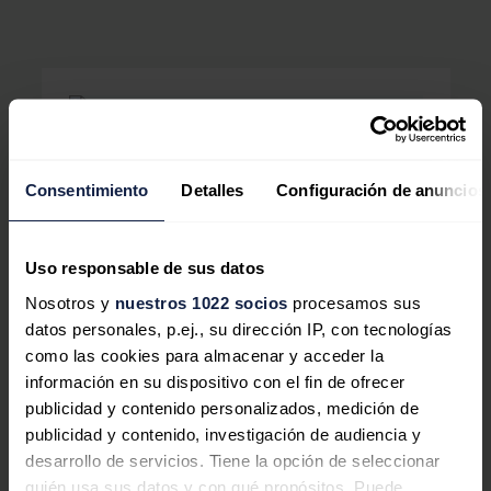
Engie lidera un consorcio para
Consentimiento
Detalles
Configuración de anuncios
el desarrollo de un proyecto
innovador de hidrógeno verde
en Países Bajos
Uso responsable de sus datos
Nosotros y
nuestros 1022 socios
procesamos sus
datos personales, p.ej., su dirección IP, con tecnologías
como las cookies para almacenar y acceder la
información en su dispositivo con el fin de ofrecer
publicidad y contenido personalizados, medición de
“Estamos encantados de iniciar esta cooperación con
publicidad y contenido, investigación de audiencia y
Engie en esta nueva etapa para impulsar el hidrógeno
desarrollo de servicios. Tiene la opción de seleccionar
verde”, afirmó Rene Alcaraz Frederiksen,
quién usa sus datos y con qué propósitos. Puede