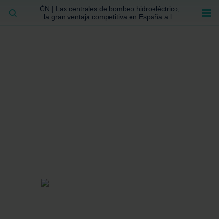
ÓN | Las centrales de bombeo hidroeléctrico,
BUSCAR
la gran ventaja competitiva en España a la
que no se ha prestado la atención suficiente