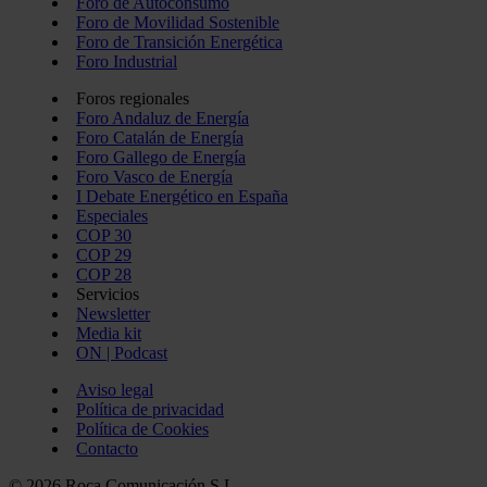
Foro de Autoconsumo
Foro de Movilidad Sostenible
Foro de Transición Energética
Foro Industrial
Foros regionales
Foro Andaluz de Energía
Foro Catalán de Energía
Foro Gallego de Energía
Foro Vasco de Energía
I Debate Energético en España
Especiales
COP 30
COP 29
COP 28
Servicios
Newsletter
Media kit
ON | Podcast
Aviso legal
Política de privacidad
Política de Cookies
Contacto
© 2026 Roca Comunicación S.L.