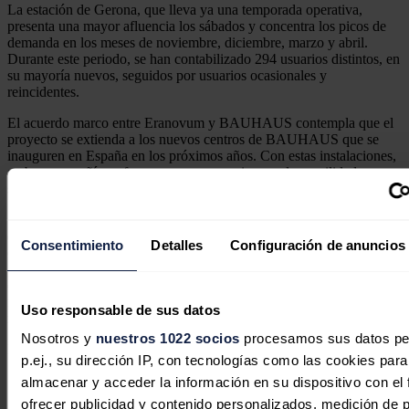
La estación de Gerona, que lleva ya una temporada operativa,
presenta una mayor afluencia los sábados y concentra los picos de
demanda en los meses de noviembre, diciembre, marzo y abril.
Durante este periodo, se han contabilizado 294 usuarios distintos, en
su mayoría nuevos, seguidos por usuarios ocasionales y
reincidentes.
El acuerdo marco entre Eranovum y BAUHAUS contempla que el
proyecto se extienda a los nuevos centros de BAUHAUS que se
inauguren en España en los próximos años. Con estas instalaciones,
ambas compañías refuerzan su compromiso con la movilidad
sostenible y la eficiencia energética.
"Estamos muy contentos de poder ofrecer nuevos puntos de recarga
eléctrica en BAUHAUS con Eranovum. Disponer de estos
Consentimiento
Detalles
Configuración de anuncios
cargadores rápidos, abastecidos por energía 100% renovable,
permitirá que nuestros clientes puedan alcanzar un alto nivel de
carga en sus vehículos eléctricos durante el tiempo de visita en
nuestros centros." indica
Marc Montemar,
responsable de obras y
Uso responsable de sus datos
mantenimiento de BAUHAUS.
Nosotros y
nuestros 1022 socios
procesamos sus datos pe
Noticias relacionadas
p.ej., su dirección IP, con tecnologías como las cookies para
almacenar y acceder la información en su dispositivo con el 
ofrecer publicidad y contenido personalizados, medición de p