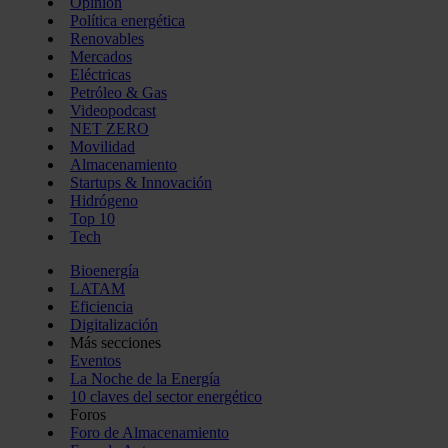
Opinión
Política energética
Renovables
Mercados
Eléctricas
Petróleo & Gas
Videopodcast
NET ZERO
Movilidad
Almacenamiento
Startups & Innovación
Hidrógeno
Top 10
Tech
Bioenergía
LATAM
Eficiencia
Digitalización
Más secciones
Eventos
La Noche de la Energía
10 claves del sector energético
Foros
Foro de Almacenamiento