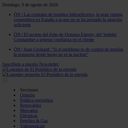
Domingo, 9 de agosto de 2026
ÓN | Las centrales de bombeo hidroeléctrico, la gran ventaja
competitiva en España a la que no se ha prestado la atención
suficiente
ÓN | El secreto del éxito de Octopus Energy: del 'pulpito'
Constantine a generar confianza en el cliente
ÓN | Joan Groizard: "Si el problema es de control de tensión,
la respuesta desde luego no es la nuclear"
Suscríbete a nuestra Newsletter
Secciones
Opinión
Política energética
Renovables
Mercados
Eléctricas
Petróleo & Gas
Videopodcast