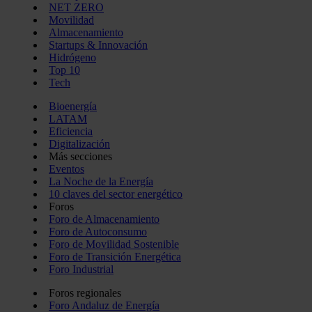
NET ZERO
Movilidad
Almacenamiento
Startups & Innovación
Hidrógeno
Top 10
Tech
Bioenergía
LATAM
Eficiencia
Digitalización
Más secciones
Eventos
La Noche de la Energía
10 claves del sector energético
Foros
Foro de Almacenamiento
Foro de Autoconsumo
Foro de Movilidad Sostenible
Foro de Transición Energética
Foro Industrial
Foros regionales
Foro Andaluz de Energía