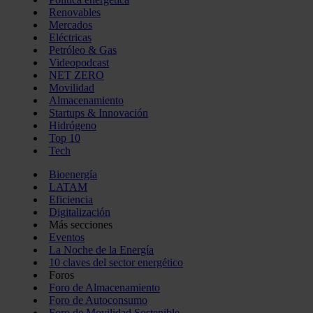
Renovables
Mercados
Eléctricas
Petróleo & Gas
Videopodcast
NET ZERO
Movilidad
Almacenamiento
Startups & Innovación
Hidrógeno
Top 10
Tech
Bioenergía
LATAM
Eficiencia
Digitalización
Más secciones
Eventos
La Noche de la Energía
10 claves del sector energético
Foros
Foro de Almacenamiento
Foro de Autoconsumo
Foro de Movilidad Sostenible