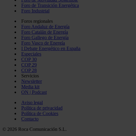
Foro de Transición Energética
Foro Industrial
Foros regionales
Foro Andaluz de Energía
Foro Catalán de Energía
Foro Gallego de Energía
Foro Vasco de Energía
I Debate Energético en España
Especiales
COP 30
COP 29
COP 28
Servicios
Newsletter
Media kit
ON | Podcast
Aviso legal
Política de privacidad
Política de Cookies
Contacto
© 2026 Roca Comunicación S.L.