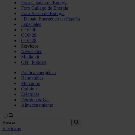
Foro Catalán de Energía
Foro Gallego de Energía
Foro Vasco de Energía
I Debate Energético en España
Especiales
COP 30
COP 29
COP 28
Servicios
Newsletter
Media kit
ON | Podcast
Política energética
Renovables
Mercados
Opinión
Eléctricas
Petróleo & Gas
Almacenamiento
Buscar
Eléctricas