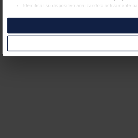
Identificar su dispositivo analizándolo activamente pa
Obtenga más información sobre cómo se procesan sus datos
retirar su consentimiento en cualquier momento en la Declar
Las cookies de este sitio web se usan para personalizar el co
Además, compartimos información sobre el uso que haga del s
pueden combinarla con otra información que les haya proporc