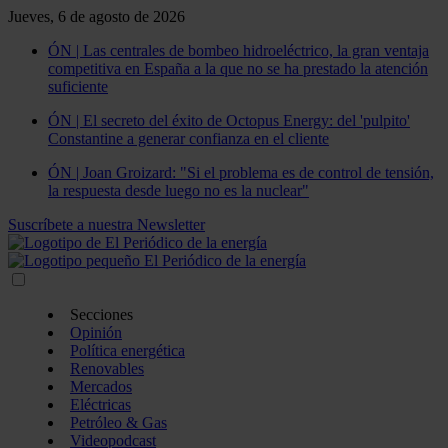
Jueves, 6 de agosto de 2026
ÓN | Las centrales de bombeo hidroeléctrico, la gran ventaja
competitiva en España a la que no se ha prestado la atención
suficiente
ÓN | El secreto del éxito de Octopus Energy: del 'pulpito'
Constantine a generar confianza en el cliente
ÓN | Joan Groizard: "Si el problema es de control de tensión,
la respuesta desde luego no es la nuclear"
Suscríbete a nuestra Newsletter
Secciones
Opinión
Política energética
Renovables
Mercados
Eléctricas
Petróleo & Gas
Videopodcast