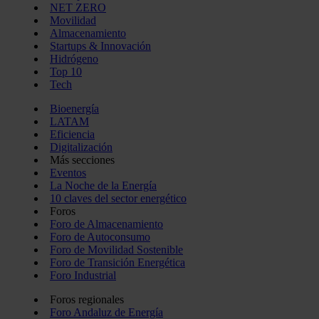
NET ZERO
Movilidad
Almacenamiento
Startups & Innovación
Hidrógeno
Top 10
Tech
Bioenergía
LATAM
Eficiencia
Digitalización
Más secciones
Eventos
La Noche de la Energía
10 claves del sector energético
Foros
Foro de Almacenamiento
Foro de Autoconsumo
Foro de Movilidad Sostenible
Foro de Transición Energética
Foro Industrial
Foros regionales
Foro Andaluz de Energía