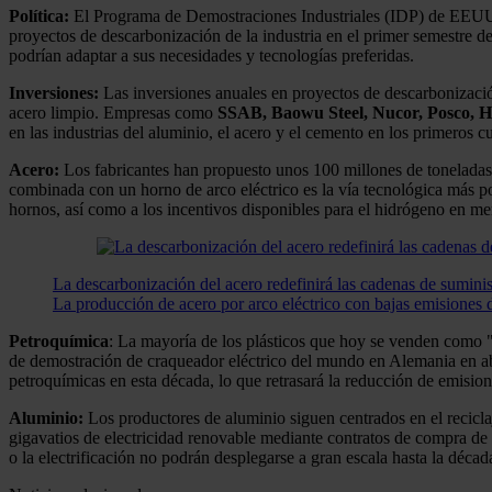
Política:
El Programa de Demostraciones Industriales (IDP) de EEUU y
proyectos de descarbonización de la industria en el primer semestre 
podrían adaptar a sus necesidades y tecnologías preferidas.
Inversiones:
Las inversiones anuales en proyectos de descarbonización 
acero limpio. Empresas como
SSAB, Baowu Steel, Nucor, Posco, H
en las industrias del aluminio, el acero y el cemento en los primeros 
Acero:
Los fabricantes han propuesto unos 100 millones de toneladas 
combinada con un horno de arco eléctrico es la vía tecnológica más po
hornos, así como a los incentivos disponibles para el hidrógeno en 
La descarbonización del acero redefinirá las cadenas de sumini
La producción de acero por arco eléctrico con bajas emisiones 
Petroquímica
: La mayoría de los plásticos que hoy se venden como "s
de demostración de craqueador eléctrico del mundo en Alemania en abr
petroquímicas en esta década, lo que retrasará la reducción de emisione
Aluminio:
Los productores de aluminio siguen centrados en el recicl
gigavatios de electricidad renovable mediante contratos de compra de
o la electrificación no podrán desplegarse a gran escala hasta la déca