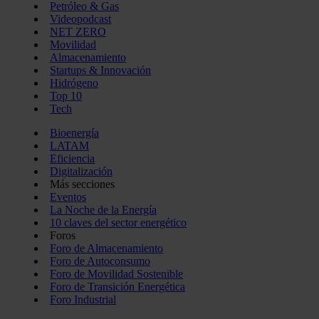
Petróleo & Gas
Videopodcast
NET ZERO
Movilidad
Almacenamiento
Startups & Innovación
Hidrógeno
Top 10
Tech
Bioenergía
LATAM
Eficiencia
Digitalización
Más secciones
Eventos
La Noche de la Energía
10 claves del sector energético
Foros
Foro de Almacenamiento
Foro de Autoconsumo
Foro de Movilidad Sostenible
Foro de Transición Energética
Foro Industrial