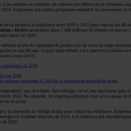
 las subastas de contratos de carbono por diferencia de Alemania asi
de 2024. Esperamos que ambos programas estimulen las inversiones en de
de la industria se triplicaron entre 2018 y 2023 para superar los 48 mi
olcim
e
Hydro
anunciaron unos 7.400 millones de dólares en nuevos c
cuatro meses de 2024.
métricas al año de capacidad de producción de acero de bajas emisione
pular en esta década, en gran parte debido a los aspectos económicos r
mercados como la UE.
stro en 2050
de carbono representa el 28% de la producción mundial de acero.
ostenibles" son reciclados. Sin embargo, en un hito importante para el
il de 2024. No obstante, las empresas muestran muy pocas ganas de despl
s en el sector.
aje y la obtención de energía limpia para reducir las emisiones. Empre
 energía en el primer trimestre de 2024. Los esfuerzos por descarboniza
da de 2030.