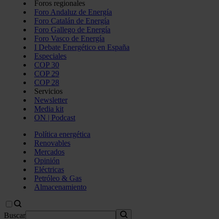
Foros regionales
Foro Andaluz de Energía
Foro Catalán de Energía
Foro Gallego de Energía
Foro Vasco de Energía
I Debate Energético en España
Especiales
COP 30
COP 29
COP 28
Servicios
Newsletter
Media kit
ON | Podcast
Política energética
Renovables
Mercados
Opinión
Eléctricas
Petróleo & Gas
Almacenamiento
Buscar