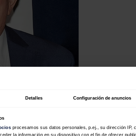
Detalles
Configuración de anuncios
os
ocios
procesamos sus datos personales, p.ej., su dirección IP, 
der la información en su dispositivo con el fin de ofrecer publi