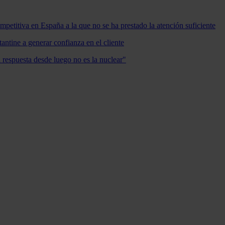
mpetitiva en España a la que no se ha prestado la atención suficiente
antine a generar confianza en el cliente
a respuesta desde luego no es la nuclear"