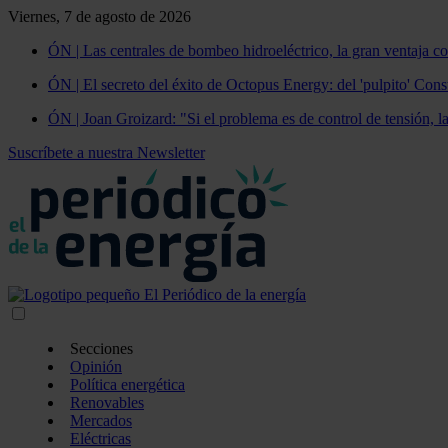
Viernes, 7 de agosto de 2026
ÓN | Las centrales de bombeo hidroeléctrico, la gran ventaja co
ÓN | El secreto del éxito de Octopus Energy: del 'pulpito' Const
ÓN | Joan Groizard: "Si el problema es de control de tensión, l
Suscríbete a nuestra Newsletter
Secciones
Opinión
Política energética
Renovables
Mercados
Eléctricas