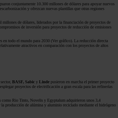
gnaron conjuntamente 10.300 millones de dólares para apoyar nuevos
scarbonización y ofrezcan nuevas plantillas que otras regiones
l millones de dólares, liderados por la financiación de proyectos de
ompromisos de inversión para proyectos de reducción de emisiones
s en todo el mundo para 2030 (Ver gráfico). La reducción directa
elativamente atractivos en comparación con los proyectos de altos
 sector,
BASF, Sabic
y
Linde
pusieron en marcha el primer proyecto
egar proyectos de electrificación a gran escala para las refinerías
sas como Rio Tinto, Novelis y Egyptalum adquirieron unos 3,4
r la producción de alúmina y aluminio reciclado mediante el hidrógeno