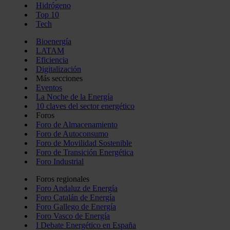
Hidrógeno
Top 10
Tech
Bioenergía
LATAM
Eficiencia
Digitalización
Más secciones
Eventos
La Noche de la Energía
10 claves del sector energético
Foros
Foro de Almacenamiento
Foro de Autoconsumo
Foro de Movilidad Sostenible
Foro de Transición Energética
Foro Industrial
Foros regionales
Foro Andaluz de Energía
Foro Catalán de Energía
Foro Gallego de Energía
Foro Vasco de Energía
I Debate Energético en España