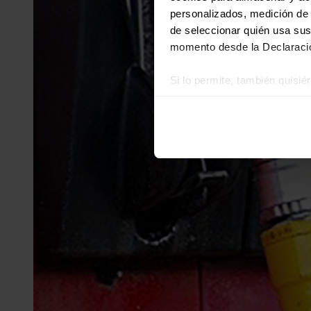
personalizados, medición de p
de seleccionar quién usa sus
momento desde la Declaració
Si lo permite, también quisi
Recopilar información
Identificar su disposi
Obtenga más información sob
datos
. Puede cambiar o reti
Las cookies de este sitio we
y analizar el tráfico. Ademá
redes sociales, publicidad y
que hayan recopilado a parti