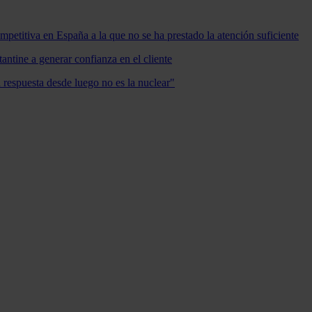
mpetitiva en España a la que no se ha prestado la atención suficiente
antine a generar confianza en el cliente
a respuesta desde luego no es la nuclear"