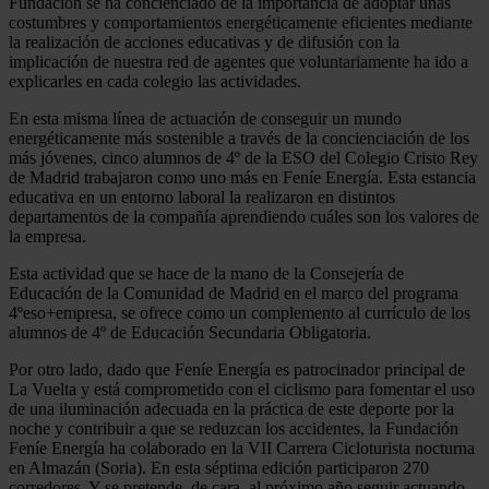
Fundación se ha concienciado de la importancia de adoptar unas
costumbres y comportamientos energéticamente eficientes mediante
la realización de acciones educativas y de difusión con la
implicación de nuestra red de agentes que voluntariamente ha ido a
explicarles en cada colegio las actividades.
En esta misma línea de actuación de conseguir un mundo
energéticamente más sostenible a través de la concienciación de los
más jóvenes, cinco alumnos de 4º de la ESO del Colegio Cristo Rey
de Madrid trabajaron como uno más en Feníe Energía. Esta estancia
educativa en un entorno laboral la realizaron en distintos
departamentos de la compañía aprendiendo cuáles son los valores de
la empresa.
Esta actividad que se hace de la mano de la Consejería de
Educación de la Comunidad de Madrid en el marco del programa
4ºeso+empresa, se ofrece como un complemento al currículo de los
alumnos de 4º de Educación Secundaria Obligatoria.
Por otro lado, dado que Feníe Energía es patrocinador principal de
La Vuelta y está comprometido con el ciclismo para fomentar el uso
de una iluminación adecuada en la práctica de este deporte por la
noche y contribuir a que se reduzcan los accidentes, la Fundación
Feníe Energía ha colaborado en la VII Carrera Cicloturista nocturna
en Almazán (Soria). En esta séptima edición participaron 270
corredores. Y se pretende, de cara, al próximo año seguir actuando