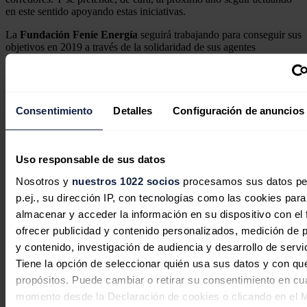
en este sentido apoyando estas iniciativas.
La
Fundación Feníe Energía
seguirá trabajando para conseguir sus
objetivos en 2019 a través de la solidaridad de sus agentes
energéticos en toda España, así como esforzándose en conseguir un
mundo más concienciado con la eficiencia energética, con la lucha
contra la pobreza energética y con la importancia de una correcta
utilización de los recursos energéticos.
Consentimiento
Detalles
Configuración de anuncios
Noticias relacionadas
Uso responsable de sus datos
Nosotros y
nuestros 1022 socios
procesamos sus datos pe
China busca el pico de emisiones
p.ej., su dirección IP, con tecnologías como las cookies para
industriales antes de 2030 con nuevo
almacenar y acceder la información en su dispositivo con el 
plan quinquenal verde
ofrecer publicidad y contenido personalizados, medición de p
y contenido, investigación de audiencia y desarrollo de servi
Jaime Santisteban
07/08/2026
Tiene la opción de seleccionar quién usa sus datos y con qu
propósitos. Puede cambiar o retirar su consentimiento en cu
momento desde la Declaración de cookies o clicando en el 