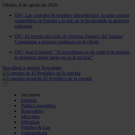
Sábado, 8 de agosto de 2026
ÓN | Las centrales de bombeo hidroeléctrico, la gran ventaja
competitiva en España a la que no se ha prestado la atención
suficiente
ÓN | El secreto del éxito de Octopus Energy: del 'pulpito'
Constantine a generar confianza en el cliente
ÓN | Joan Groizard: "Si el problema es de control de tensión,
la respuesta desde luego no es la nuclear"
Suscríbete a nuestra Newsletter
Secciones
Opinión
Política energética
Renovables
Mercados
Eléctricas
Petróleo & Gas
Videopodcast