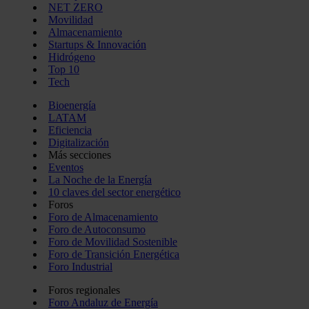
NET ZERO
Movilidad
Almacenamiento
Startups & Innovación
Hidrógeno
Top 10
Tech
Bioenergía
LATAM
Eficiencia
Digitalización
Más secciones
Eventos
La Noche de la Energía
10 claves del sector energético
Foros
Foro de Almacenamiento
Foro de Autoconsumo
Foro de Movilidad Sostenible
Foro de Transición Energética
Foro Industrial
Foros regionales
Foro Andaluz de Energía