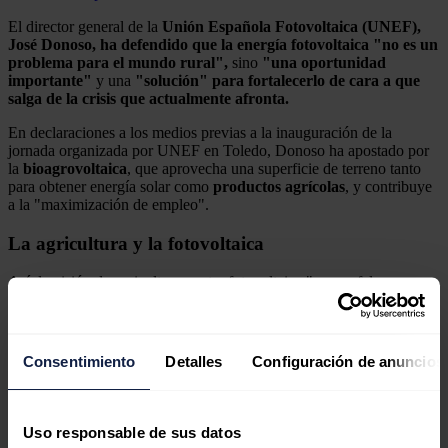
El director general de la
Unión Española Fotovoltaica (UNEF),
José Donoso,
ha defendido que la energía fotovoltaica "no es un
problema para el mundo rural",
sino
"una oportunidad
importante"
y una
"solución" para fortalecerlo de cara a que
salga de la crisis que actualmente afronta.
En declaraciones a los medios previas a la inauguración de la
jornada organizada por UNEF en Toledo, Donoso ha apostado por
la
bioagrovoltaica
, que aprovecha una superficie de terreno tanto
para obtener energía solar como
productos
agrícolas
, y contribuye
a la "maximización de empleo".
La agricultura y la fotovoltaica
Así, la visión de agricultura contra fotovoltaica "es una falsa
dicotomía", ha dicho Donoso, que ha asegurado no se dejaría de
comer "ni un pepino" por este tipo de explotación de energía.
Consentimiento
Detalles
Configuración de anuncios
El sector solar aboga por incentivar la bioagrovoltaica
Uso responsable de sus datos
en España y fijar un objetivo país