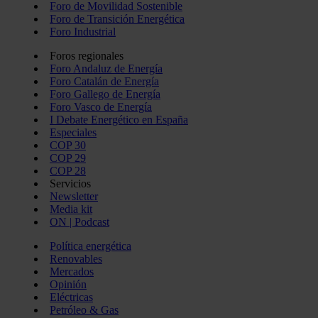
Foro de Movilidad Sostenible
Foro de Transición Energética
Foro Industrial
Foros regionales
Foro Andaluz de Energía
Foro Catalán de Energía
Foro Gallego de Energía
Foro Vasco de Energía
I Debate Energético en España
Especiales
COP 30
COP 29
COP 28
Servicios
Newsletter
Media kit
ON | Podcast
Política energética
Renovables
Mercados
Opinión
Eléctricas
Petróleo & Gas