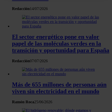
digitales)
Obtenga más información sobre cómo se procesan sus
Redacción
14/07/2026
datos personales y establezca sus preferencias en la
sección de datos
. Puede cambiar o retirar su
consentimiento en cualquier momento en la Declaración
de cookies.
El sector energético pone en valor
papel de las moléculas verdes en la
Las cookies de este sitio web se usan para personalizar
transición y oportunidad para España
el contenido y los anuncios, ofrecer funciones de redes
sociales y analizar el tráfico. Además, compartimos
Redacción
07/07/2026
información sobre el uso que haga del sitio web con
nuestros partners de redes sociales, publicidad y análisis
web, quienes pueden combinarla con otra información
que les haya proporcionado o que hayan recopilado a
Más de 655 millones de personas aún
partir del uso que haya hecho de sus servicios.
viven sin electricidad en el mundo
Ramón Roca
25/06/2026