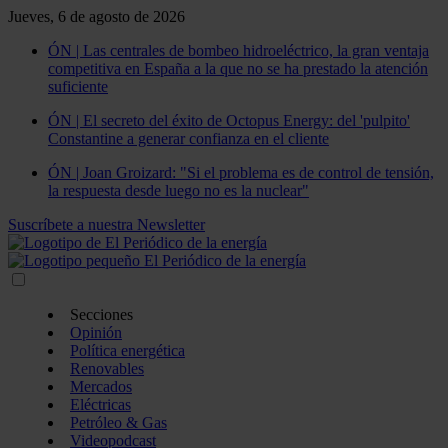
Jueves, 6 de agosto de 2026
ÓN | Las centrales de bombeo hidroeléctrico, la gran ventaja
competitiva en España a la que no se ha prestado la atención
suficiente
ÓN | El secreto del éxito de Octopus Energy: del 'pulpito'
Constantine a generar confianza en el cliente
ÓN | Joan Groizard: "Si el problema es de control de tensión,
la respuesta desde luego no es la nuclear"
Suscríbete a nuestra Newsletter
Secciones
Opinión
Política energética
Renovables
Mercados
Eléctricas
Petróleo & Gas
Videopodcast