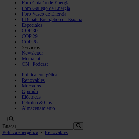
Foro Catalán de Energía
Foro Gallego de Energía
Foro Vasco de Energía
I Debate Energético en España
Especiales
COP 30
COP 29
COP 28
Servicios
Newsletter
Media kit
ON | Podcast
Política energética
Renovables
Mercados
Opinión
Eléctricas
Petróleo & Gas
Almacenamiento
Buscar
Política energética
·
Renovables