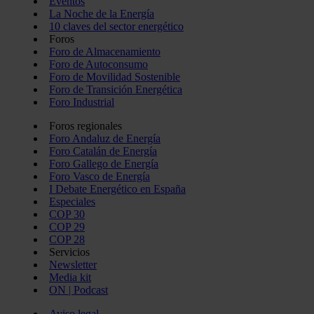
Eventos
La Noche de la Energía
10 claves del sector energético
Foros
Foro de Almacenamiento
Foro de Autoconsumo
Foro de Movilidad Sostenible
Foro de Transición Energética
Foro Industrial
Foros regionales
Foro Andaluz de Energía
Foro Catalán de Energía
Foro Gallego de Energía
Foro Vasco de Energía
I Debate Energético en España
Especiales
COP 30
COP 29
COP 28
Servicios
Newsletter
Media kit
ON | Podcast
Aviso legal