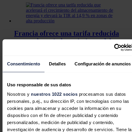
Francia ofrece una tarifa reducida
que acelerará el crecimiento del
almacenamiento de energía y elevará
la TIR al 14,9 % en zonas de alta
Consentimiento
Detalles
Configuración de anuncios
producción
Uso responsable de sus datos
Nosotros y
nuestros 1022 socios
procesamos sus datos
El clúster de siderurgia Siderex pide
personales, p.ej., su dirección IP, con tecnologías como las
a la UE que "se ponga las pilas" ante
cookies para almacenar y acceder la información en su
dispositivo con el fin de ofrecer publicidad y contenido
los aranceles de Trump
personalizados, medición de publicidad y contenido,
Ferraci explicó que hay negociaciones en marcha con la
Comisión
investigación de audiencia y desarrollo de servicios. Tiene la