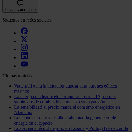
Enviar comentario
Síguenos en redes sociales
Últimas noticias
Vattenfall gana la licitación danesa para parques eólicos
marinos
La energía nuclear acelera impulsada por la IA, pero el
suministro de combustible amenaza su expansión
La sensibilidad al precio marca el consumo energético en
Alemania
Los paneles solares de silicio abaratan la generación de
energía en el espacio
Los spreads récord de julio en España y Portugal refuerzan la