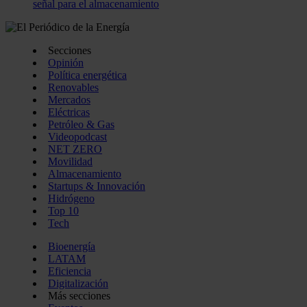
señal para el almacenamiento
Secciones
Opinión
Política energética
Renovables
Mercados
Eléctricas
Petróleo & Gas
Videopodcast
NET ZERO
Movilidad
Almacenamiento
Startups & Innovación
Hidrógeno
Top 10
Tech
Bioenergía
LATAM
Eficiencia
Digitalización
Más secciones