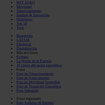
NET ZERO
Movilidad
Almacenamiento
Startups & Innovación
Hidrógeno
Top 10
Tech
Bioenergía
LATAM
Eficiencia
Digitalización
Más secciones
Eventos
La Noche de la Energía
10 claves del sector energético
Foros
Foro de Almacenamiento
Foro de Autoconsumo
Foro de Movilidad Sostenible
Foro de Transición Energética
Foro Industrial
Foros regionales
Foro Andaluz de Energía