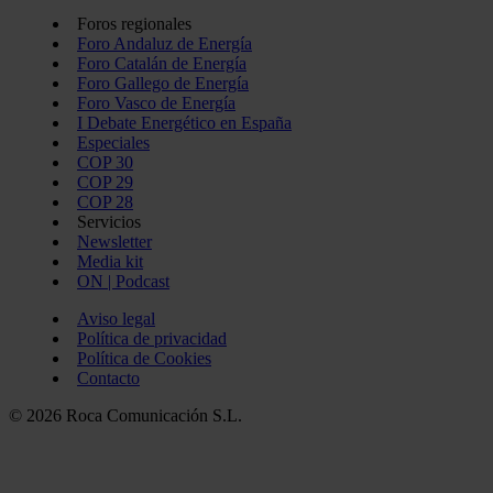
Foros regionales
Foro Andaluz de Energía
Foro Catalán de Energía
Foro Gallego de Energía
Foro Vasco de Energía
I Debate Energético en España
Especiales
COP 30
COP 29
COP 28
Servicios
Newsletter
Media kit
ON | Podcast
Aviso legal
Política de privacidad
Política de Cookies
Contacto
© 2026 Roca Comunicación S.L.