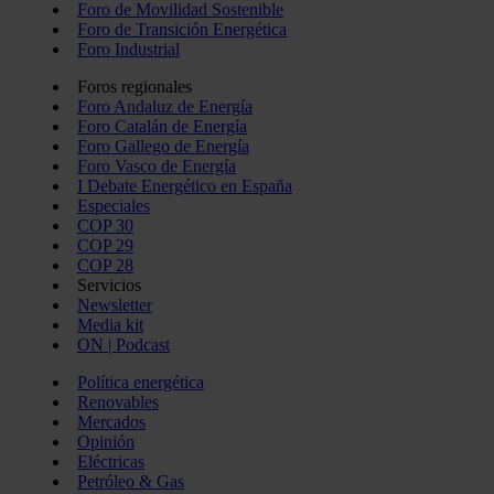
Foro de Movilidad Sostenible
Foro de Transición Energética
Foro Industrial
Foros regionales
Foro Andaluz de Energía
Foro Catalán de Energía
Foro Gallego de Energía
Foro Vasco de Energía
I Debate Energético en España
Especiales
COP 30
COP 29
COP 28
Servicios
Newsletter
Media kit
ON | Podcast
Política energética
Renovables
Mercados
Opinión
Eléctricas
Petróleo & Gas