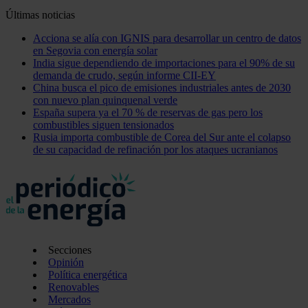
Últimas noticias
Acciona se alía con IGNIS para desarrollar un centro de datos
en Segovia con energía solar
India sigue dependiendo de importaciones para el 90% de su
demanda de crudo, según informe CII-EY
China busca el pico de emisiones industriales antes de 2030
con nuevo plan quinquenal verde
España supera ya el 70 % de reservas de gas pero los
combustibles siguen tensionados
Rusia importa combustible de Corea del Sur ante el colapso
de su capacidad de refinación por los ataques ucranianos
Secciones
Opinión
Política energética
Renovables
Mercados