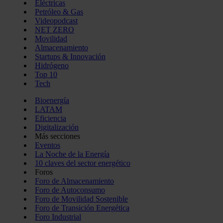
Eléctricas
Petróleo & Gas
Videopodcast
NET ZERO
Movilidad
Almacenamiento
Startups & Innovación
Hidrógeno
Top 10
Tech
Bioenergía
LATAM
Eficiencia
Digitalización
Más secciones
Eventos
La Noche de la Energía
10 claves del sector energético
Foros
Foro de Almacenamiento
Foro de Autoconsumo
Foro de Movilidad Sostenible
Foro de Transición Energética
Foro Industrial