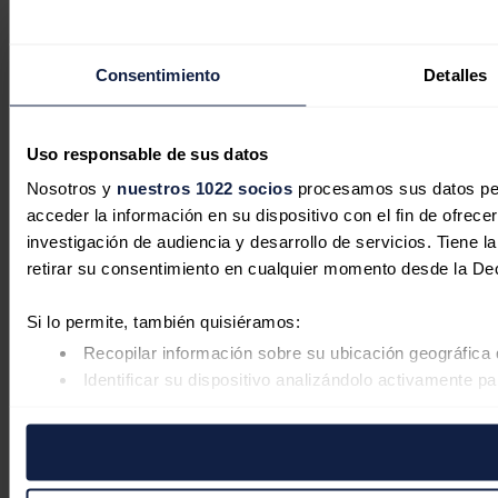
Consentimiento
Detalles
Uso responsable de sus datos
Nosotros y
nuestros 1022 socios
procesamos sus datos pers
acceder la información en su dispositivo con el fin de ofrece
investigación de audiencia y desarrollo de servicios. Tiene 
retirar su consentimiento en cualquier momento desde la De
Si lo permite, también quisiéramos:
Recopilar información sobre su ubicación geográfica 
Identificar su dispositivo analizándolo activamente pa
Obtenga más información sobre cómo se procesan sus datos
retirar su consentimiento en cualquier momento en la Declar
Las cookies de este sitio web se usan para personalizar el co