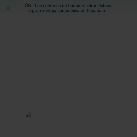
ÓN | Las centrales de bombeo hidroeléctrico,
BUSCAR
la gran ventaja competitiva en España a la
que no se ha prestado la atención suficiente