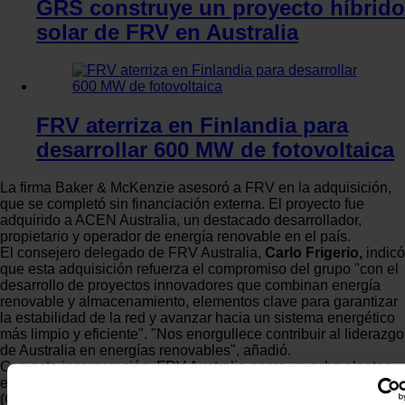
GRS construye un proyecto híbrido
solar de FRV en Australia
FRV aterriza en Finlandia para
desarrollar 600 MW de fotovoltaica
La firma Baker & McKenzie asesoró a FRV en la adquisición,
que se completó sin financiación externa. El proyecto fue
adquirido a ACEN Australia, un destacado desarrollador,
propietario y operador de energía renovable en el país.
El consejero delegado de FRV Australia,
Carlo Frigerio,
indicó
que esta adquisición refuerza el compromiso del grupo "con el
desarrollo de proyectos innovadores que combinan energía
renovable y almacenamiento, elementos clave para garantizar
la estabilidad de la red y avanzar hacia un sistema energético
más limpio y eficiente". "Nos enorgullece contribuir al liderazgo
de Australia en energías renovables", añadió.
Con esta incorporación, FRV Australia opera ya ocho plantas
en el país con una capacidad combinada de casi un gigavatio
(GW). Además, la compañía continúa hibridando su portafolio y