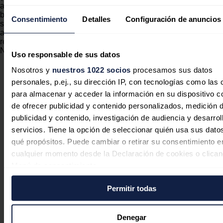
ampliando sus capacidades en almacenamiento de energía en
baterías, con proyectos como Terang y Gnarwarre, dos
Consentimiento
Detalles
Configuración de anuncios
sistemas de almacenamiento a gran escala en Victoria,
actualmente en fase de construcción y de obras iniciales,
respectivamente.
Noticias relacionadas
Uso responsable de sus datos
Nosotros y
nuestros 1022 socios
procesamos sus datos
personales, p.ej., su dirección IP, con tecnologías como las
para almacenar y acceder la información en su dispositivo co
de ofrecer publicidad y contenido personalizados, medición 
publicidad y contenido, investigación de audiencia y desarrol
servicios. Tiene la opción de seleccionar quién usa sus dato
qué propósitos. Puede cambiar o retirar su consentimiento e
cualquier momento desde la Declaración de cookies o clican
Menú de consentimiento.
Permitir todas
Si lo permite, también quisiéramos:
Recopilar información sobre su ubicación geográfica
La australiana Horizon solicita
puede tener una precisión de varios metros
Denegar
autorización para sustituir el diésel