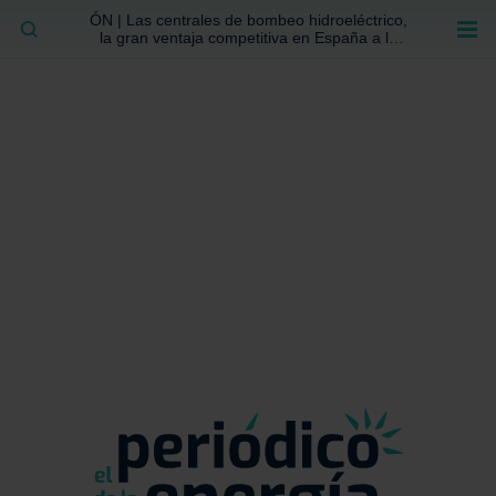
ÓN | Las centrales de bombeo hidroeléctrico,
BUSCAR
la gran ventaja competitiva en España a la
que no se ha prestado la atención suficiente