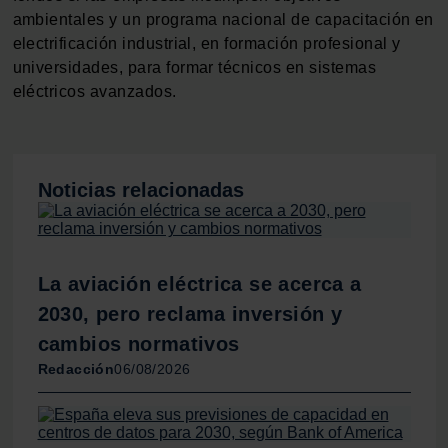
datos personales y establezca sus preferencias en la
ambientales y un programa nacional de capacitación en
sección de datos
. Puede cambiar o retirar su
electrificación industrial, en formación profesional y
consentimiento en cualquier momento en la Declaración
universidades, para formar técnicos en sistemas
de cookies.
eléctricos avanzados.
Las cookies de este sitio web se usan para personalizar
el contenido y los anuncios, ofrecer funciones de redes
sociales y analizar el tráfico. Además, compartimos
Noticias relacionadas
información sobre el uso que haga del sitio web con
nuestros partners de redes sociales, publicidad y análisis
web, quienes pueden combinarla con otra información
que les haya proporcionado o que hayan recopilado a
La aviación eléctrica se acerca a
partir del uso que haya hecho de sus servicios.
2030, pero reclama inversión y
cambios normativos
Redacción
06/08/2026