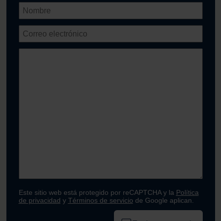
Este sitio web está protegido por reCAPTCHA y la
Política
de privacidad
y
Términos de servicio
de Google aplican.