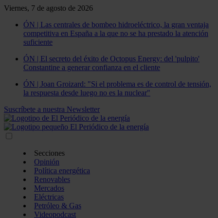
Viernes, 7 de agosto de 2026
ÓN | Las centrales de bombeo hidroeléctrico, la gran ventaja
competitiva en España a la que no se ha prestado la atención
suficiente
ÓN | El secreto del éxito de Octopus Energy: del 'pulpito'
Constantine a generar confianza en el cliente
ÓN | Joan Groizard: "Si el problema es de control de tensión,
la respuesta desde luego no es la nuclear"
Suscríbete a nuestra Newsletter
Secciones
Opinión
Política energética
Renovables
Mercados
Eléctricas
Petróleo & Gas
Videopodcast