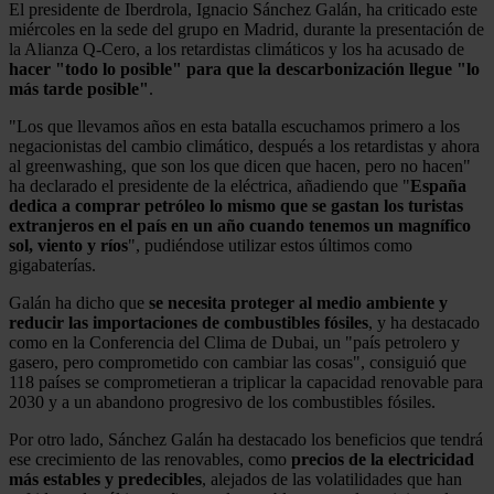
El presidente de Iberdrola, Ignacio Sánchez Galán, ha criticado este
miércoles en la sede del grupo en Madrid, durante la presentación de
la Alianza Q-Cero, a los retardistas climáticos y los ha acusado de
hacer "todo lo posible" para que la descarbonización llegue "lo
más tarde posible"
.
"Los que llevamos años en esta batalla escuchamos primero a los
negacionistas del cambio climático, después a los retardistas y ahora
al greenwashing, que son los que dicen que hacen, pero no hacen"
ha declarado el presidente de la eléctrica, añadiendo que "
España
dedica a comprar petróleo lo mismo que se gastan los turistas
extranjeros en el país en un año
cuando tenemos un magnífico
sol, viento y ríos
", pudiéndose utilizar estos últimos como
gigabaterías.
Galán ha dicho que
se necesita proteger al medio ambiente y
reducir las importaciones de combustibles fósiles
, y ha destacado
como en la Conferencia del Clima de Dubai, un "país petrolero y
gasero, pero comprometido con cambiar las cosas", consiguió que
118 países se comprometieran a triplicar la capacidad renovable para
2030 y a un abandono progresivo de los combustibles fósiles.
Por otro lado, Sánchez Galán ha destacado los beneficios que tendrá
ese crecimiento de las renovables, como
precios de la electricidad
más estables y predecibles
, alejados de las volatilidades que han