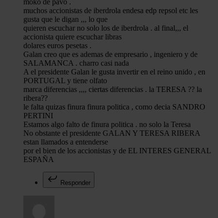
moko de pavo .
muchos accionistas de iberdrola endesa edp repsol etc les
gusta que le digan ,,, lo que
quieren escuchar no solo los de iberdrola . al final,,, el
accionista quiere escuchar libras
dolares euros pesetas .
Galan creo que es ademas de empresario , ingeniero y de
SALAMANCA . charro casi nada
A el presidente Galan le gusta invertir en el reino unido , en
PORTUGAL y tiene olfato
marca diferencias ,,,, ciertas diferencias . la TERESA ?? la
ribera??
le falta quizas finura finura politica , como decia SANDRO
PERTINI
Estamos algo falto de finura politica . no solo la Teresa
No obstante el presidente GALAN Y TERESA RIBERA
estan llamados a entenderse
por el bien de los accionistas y de EL INTERES GENERAL
ESPAÑA
Responder