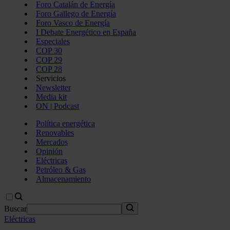
Foro Catalán de Energía
Foro Gallego de Energía
Foro Vasco de Energía
I Debate Energético en España
Especiales
COP 30
COP 29
COP 28
Servicios
Newsletter
Media kit
ON | Podcast
Política energética
Renovables
Mercados
Opinión
Eléctricas
Petróleo & Gas
Almacenamiento
Buscar
Eléctricas