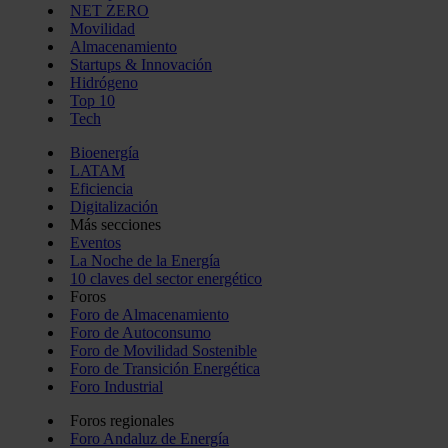
NET ZERO
Movilidad
Almacenamiento
Startups & Innovación
Hidrógeno
Top 10
Tech
Bioenergía
LATAM
Eficiencia
Digitalización
Más secciones
Eventos
La Noche de la Energía
10 claves del sector energético
Foros
Foro de Almacenamiento
Foro de Autoconsumo
Foro de Movilidad Sostenible
Foro de Transición Energética
Foro Industrial
Foros regionales
Foro Andaluz de Energía