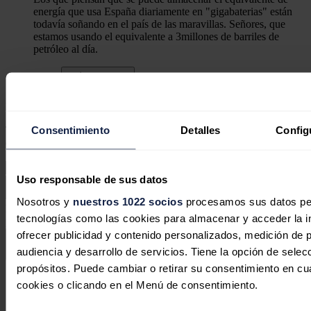
energía que usa España diariamente en "gigabaterias" están
todavía soñando en el país de las maravillas. Señores, que
estamos usando el equivalente a 3millones de barriles de
petróleo al día.
Responder
Deja tu comentario
Consentimiento
Detalles
Config
Tu dirección de correo electrónico no será publicada. Todos los
campos son obligatorios
Uso responsable de sus datos
Nosotros y
nuestros 1022 socios
procesamos sus datos pers
Este sitio web está protegido por reCAPTCHA y la
Política de
tecnologías como las cookies para almacenar y acceder la in
privacidad
y
Términos de servicio
de Google aplican.
ofrecer publicidad y contenido personalizados, medición de p
audiencia y desarrollo de servicios. Tiene la opción de sele
Enviar comentario
propósitos. Puede cambiar o retirar su consentimiento en c
Síguenos en redes sociales
cookies o clicando en el Menú de consentimiento.