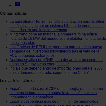
Últimas noticias
La australiana Horizon solicita autorización para sustituir
el diésel y el gas por un sistema híbrido de energía solar
y baterías en una localidad remota
Ming Yang pone en marcha la primera turbina eólica
flotante de 16 MW del mundo sobre plataforma flotante de
patas tensadas
Las fábricas de EEUU se preparan para cubrir la nueva
demanda de inversores fotovoltaicos tras el veto de la
FCC a equipos extranjeros
Acciona se alía con IGNIS para desarrollar un centro de
datos en Segovia con energía solar
India sigue dependiendo de importaciones para el 90%
de su demanda de crudo, según informe CII-EY
Lo más leído
Último mes
España importa casi el 70% de la energía que consume
mientras la burocracia bloquea la transición hacia la
independencia energética
España desperdicia más de un millón de megavatios
hora de renovables en junio, seis veces más que hace un