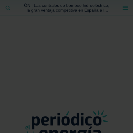
ÓN | Las centrales de bombeo hidroeléctrico,
BUSCAR
la gran ventaja competitiva en España a la
que no se ha prestado la atención suficiente