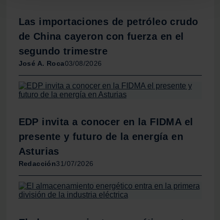
para buscar características específicas (huellas
digitales)
Las importaciones de petróleo crudo
Obtenga más información sobre cómo se procesan sus
de China cayeron con fuerza en el
datos personales y establezca sus preferencias en la
segundo trimestre
sección de datos
. Puede cambiar o retirar su
José A. Roca
03/08/2026
consentimiento en cualquier momento en la Declaración
de cookies.
Las cookies de este sitio web se usan para personalizar
el contenido y los anuncios, ofrecer funciones de redes
EDP invita a conocer en la FIDMA el
sociales y analizar el tráfico. Además, compartimos
presente y futuro de la energía en
información sobre el uso que haga del sitio web con
nuestros partners de redes sociales, publicidad y análisis
Asturias
web, quienes pueden combinarla con otra información
Redacción
31/07/2026
que les haya proporcionado o que hayan recopilado a
partir del uso que haya hecho de sus servicios.