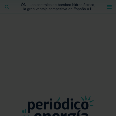
ÓN | Las centrales de bombeo hidroeléctrico,
BUSCAR
la gran ventaja competitiva en España a la
que no se ha prestado la atención suficiente