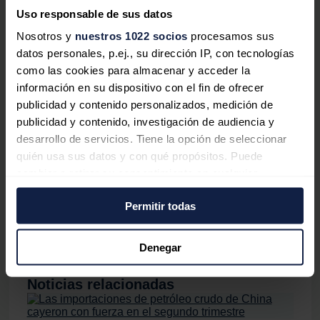
Este contrato forma parte del acuerdo, por un total de
Uso responsable de sus datos
150 MW, que firmaron ambas compañías en septiembre
Nosotros y
nuestros 1022 socios
procesamos sus
de 2014, y cuya tercera y última fase está prevista para
datos personales, p.ej., su dirección IP, con tecnologías
la primera mitad de este año.
como las cookies para almacenar y acceder la
información en su dispositivo con el fin de ofrecer
Desde 2008, Gamesa ha firmado acuerdos para el
publicidad y contenido personalizados, medición de
suministro de 300 MW a HCIG, el mayor operador en la
publicidad y contenido, investigación de audiencia y
provincia de Hebei y uno de los diez más importantes a
desarrollo de servicios. Tiene la opción de seleccionar
nivel nacional.
quién usa sus datos y con qué propósitos. Puede
cambiar o retirar su consentimiento en cualquier
Presente en China desde hace quince años, Gamesa
momento desde la Declaración de cookies o clicando en
ha instalado más de 3.900 MW en el país asiático,
Permitir todas
el Menú de consentimiento.
destaca la compañía en un comunicado.
Si lo permite, también quisiéramos:
Denegar
Recopilar información sobre su ubicación
geográfica que puede tener una precisión de varios
Noticias relacionadas
metros
Identificar su dispositivo analizándolo activamente