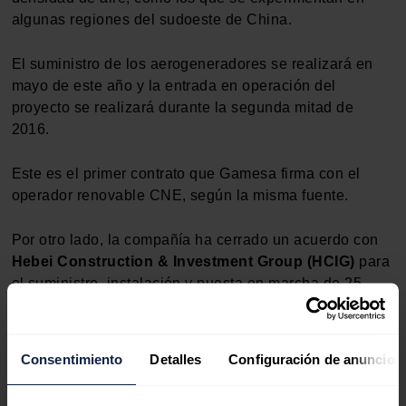
algunas regiones del sudoeste de China.
El suministro de los aerogeneradores se realizará en
mayo de este año y la entrada en operación del
proyecto se realizará durante la segunda mitad de
2016.
Este es el primer contrato que Gamesa firma con el
operador renovable CNE, según la misma fuente.
Por otro lado, la compañía ha cerrado un acuerdo con
Hebei Construction & Investment Group (HCIG)
para
el suministro, instalación y puesta en marcha de 25
turbinas del modelo G97-2.0 MW (50 MW) en la
segunda fase del parque Senjitu II, en la provincia de
Hebei, al suroeste de Pekín, donde Gamesa ya instaló
Consentimiento
Detalles
Configuración de anuncios
50 MW para la primera etapa del proyecto.