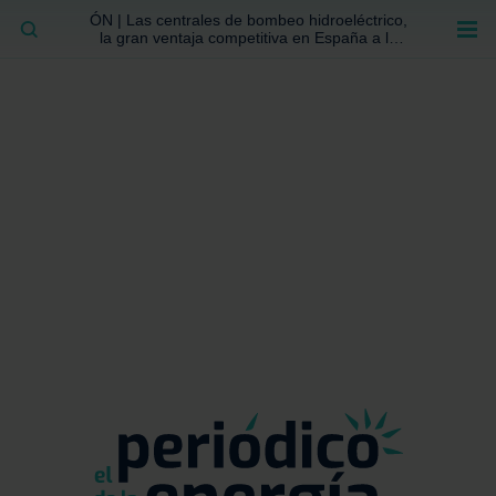
ÓN | Las centrales de bombeo hidroeléctrico,
BUSCAR
la gran ventaja competitiva en España a la
que no se ha prestado la atención suficiente