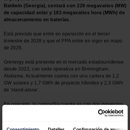
Baldwin (Georgia), contará con 229 megavatios (MW)
de capacidad solar y 183 megavatios hora (MWh) de
almacenamiento en baterías.
Está previsto que entre en operación en el tercer
trimestre de 2028 y que el PPA entre en vigor en mayo
de 2029.
Grenergy está presente en el mercado estadounidense
desde 2022, con sede operativa en Birmingham,
Alabama. Actualmente cuenta con una cartera de 1,2
GW solares y 1,7 GWh de proyecto híbridos y 2,3 GWh
de 'stand-alone'.
En concreto, la compañía cuenta ya con dos proyectos
de 'stand-alone' ya operativos: Stadium (25 MWh) y La
Feria (25MWh), situados ambos en Texas.
Consentimiento
Detalles
Configuración de anuncios