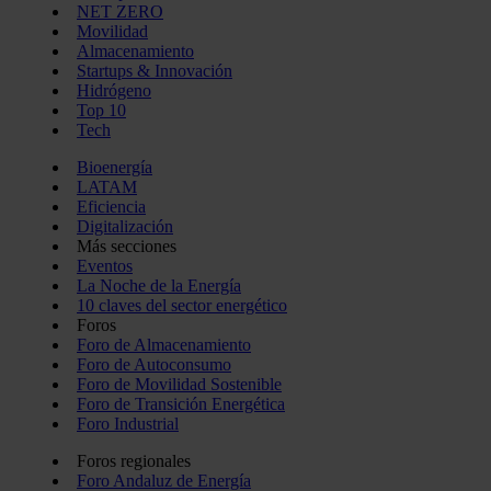
NET ZERO
Movilidad
Almacenamiento
Startups & Innovación
Hidrógeno
Top 10
Tech
Bioenergía
LATAM
Eficiencia
Digitalización
Más secciones
Eventos
La Noche de la Energía
10 claves del sector energético
Foros
Foro de Almacenamiento
Foro de Autoconsumo
Foro de Movilidad Sostenible
Foro de Transición Energética
Foro Industrial
Foros regionales
Foro Andaluz de Energía