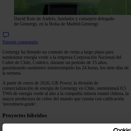
David Ruiz de Andrés, fundador y consejero delegado
de Grenergy, en la Bolsa de Madrid.
Grenergy
Ningún comentario
Grenergy ha firmado un contrato de venta a largo plazo para
suministrar energía verde a la empresa Corporación Nacional del
Cobre de Chile, Codelco, durante un periodo de 15 años,
garantizando suministro ininterrumpido las 24 horas, los siete días de
la semana.
A partir de enero de 2026, GR Power, la división de
comercialización de energía de Grenergy en Chile, suministrará 0,5
TWh de energía verde al año a la compañía minera estatal chilena, la
mayor productora de cobre del mundo que cuenta con calificación
'investment-grade'.
Proyectos híbridos
La energía provendrá principalmente de la plataforma que Grenergy