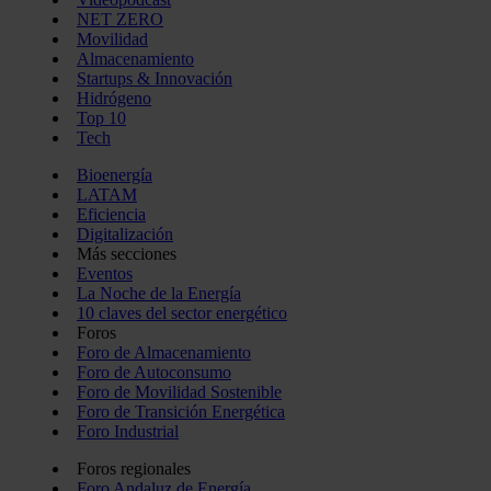
NET ZERO
Movilidad
Almacenamiento
Startups & Innovación
Hidrógeno
Top 10
Tech
Bioenergía
LATAM
Eficiencia
Digitalización
Más secciones
Eventos
La Noche de la Energía
10 claves del sector energético
Foros
Foro de Almacenamiento
Foro de Autoconsumo
Foro de Movilidad Sostenible
Foro de Transición Energética
Foro Industrial
Foros regionales
Foro Andaluz de Energía