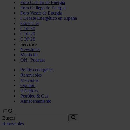
Foro Catalán de Energía
Foro Gallego de Energía
Foro Vasco de Energía
I Debate Energético en España
Especiales
COP 30
COP 29
COP 28
Servicios
Newsletter
Media kit
ON | Podcast
Política energética
Renovables
Mercados
Opinión
Eléctricas
Petróleo & Gas
Almacenamiento
Buscar
Renovables