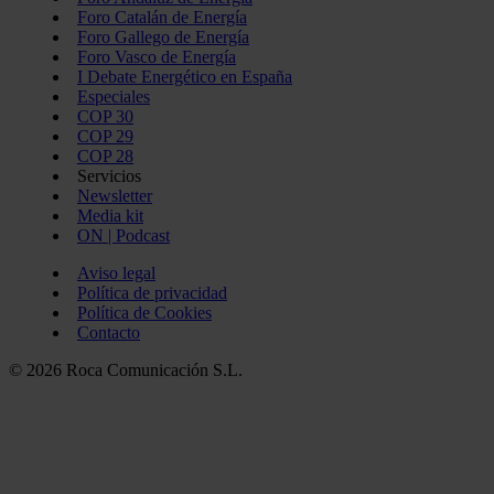
Foro Catalán de Energía
Foro Gallego de Energía
Foro Vasco de Energía
I Debate Energético en España
Especiales
COP 30
COP 29
COP 28
Servicios
Newsletter
Media kit
ON | Podcast
Aviso legal
Política de privacidad
Política de Cookies
Contacto
© 2026 Roca Comunicación S.L.