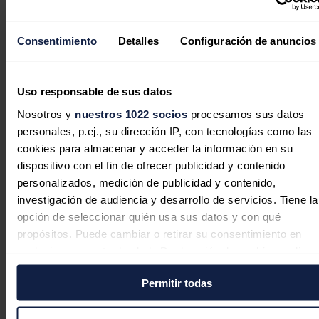
está desarrollando en el centro de Chile y que comprende diversos
proyectos hibridos para poder suministrar en horas sin recurso, ha
comunicado este martes la compañía a la Comisión Nacional del
Mercado de Valores (CNMV).
Consentimiento
Detalles
Configuración de anuncios
Uso responsable de sus datos
Nosotros y
nuestros 1022 socios
procesamos sus datos
Grenergy activa en Chile una subasta inversa para
vender 1,7 TWh de energía fotovoltaica
personales, p.ej., su dirección IP, con tecnologías como las
La iniciativa de Grenergy está dirigida a generadoras,
cookies para almacenar y acceder la información en su
comercializadoras y grandes consumidores con
dispositivo con el fin de ofrecer publicidad y contenido
demanda de energía en los próximos años.
personalizados, medición de publicidad y contenido,
Entre ellos, se encuentra la planta de Monte Águila, de 340 MW,
investigación de audiencia y desarrollo de servicios. Tiene la
que está ubicada en la región de Biobío y que, una vez construida,
pasará a ser la más grande en el centro de Chile, sumándose a la de
opción de seleccionar quién usa sus datos y con qué
Gran Teno de 241 MW, ya operativa y en proceso de hibridación.
propósitos. Puede cambiar o retirar su consentimiento en
cualquier momento desde la Declaración de cookies o clica
Noticias relacionadas
en el Menú de consentimiento.
Permitir todas
Si lo permite, también quisiéramos: