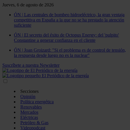
Jueves, 6 de agosto de 2026
ÓN | Las centrales de bombeo hidroeléctrico, la gran ventaja
competitiva en España a la que no se ha prestado la atención
suficiente
ÓN | El secreto del éxito de Octopus Energy: del 'pulpito'
Constantine a generar confianza en el cliente
ÓN | Joan Groizard: "Si el problema es de control de tensión,
la respuesta desde luego no es la nuclear"
Suscríbete a nuestra Newsletter
Secciones
Opinión
Política energética
Renovables
Mercados
Eléctricas
Petróleo & Gas
Videopodcast