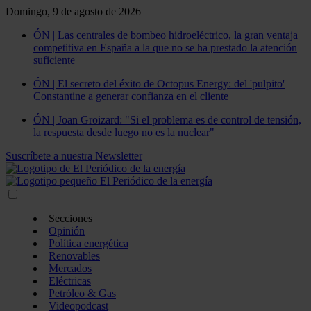
Domingo, 9 de agosto de 2026
ÓN | Las centrales de bombeo hidroeléctrico, la gran ventaja
competitiva en España a la que no se ha prestado la atención
suficiente
ÓN | El secreto del éxito de Octopus Energy: del 'pulpito'
Constantine a generar confianza en el cliente
ÓN | Joan Groizard: "Si el problema es de control de tensión,
la respuesta desde luego no es la nuclear"
Suscríbete a nuestra Newsletter
Secciones
Opinión
Política energética
Renovables
Mercados
Eléctricas
Petróleo & Gas
Videopodcast