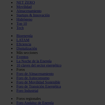
NET ZERO
Movilidad
Almacenamiento
Startups & Innovación
Hidrógeno
Top 10
Tech
Bioenergía
LATAM
Eficiencia
Digitalización
Más secciones
Eventos
La Noche de la Energía
10 claves del sector energético
Foros
Foro de Almacenamiento
Foro de Autoconsumo
Foro de Movilidad Sostenible
Foro de Transición Energética
Foro Industrial
Foros regionales
Foro Andaluz de Energía