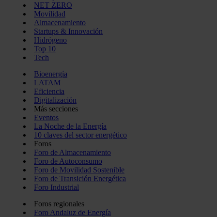
NET ZERO
Movilidad
Almacenamiento
Startups & Innovación
Hidrógeno
Top 10
Tech
Bioenergía
LATAM
Eficiencia
Digitalización
Más secciones
Eventos
La Noche de la Energía
10 claves del sector energético
Foros
Foro de Almacenamiento
Foro de Autoconsumo
Foro de Movilidad Sostenible
Foro de Transición Energética
Foro Industrial
Foros regionales
Foro Andaluz de Energía