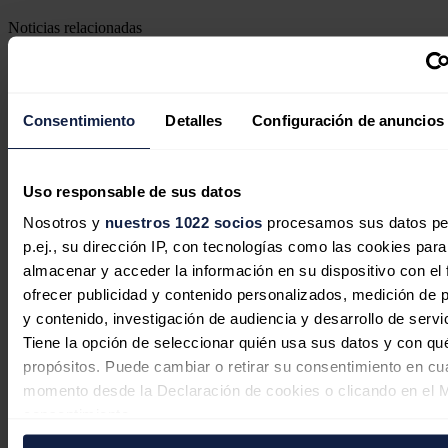
Noticias relacionadas
Moeve pone en marcha un proyecto
Consentimiento
Detalles
Configuración de anuncios
de autoconsumo colectivo en Portugal
Uso responsable de sus datos
Redacción
06/08/2026
Nosotros y
nuestros 1022 socios
procesamos sus datos pe
p.ej., su dirección IP, con tecnologías como las cookies para
almacenar y acceder la información en su dispositivo con el 
En defensa de la comercialización
ofrecer publicidad y contenido personalizados, medición de p
independiente: competencia, cercanía
y contenido, investigación de audiencia y desarrollo de servi
y rigor
Tiene la opción de seleccionar quién usa sus datos y con qu
propósitos. Puede cambiar o retirar su consentimiento en cu
Javier Colón
06/08/2026
momento desde la Declaración de cookies o clicando en el 
consentimiento.