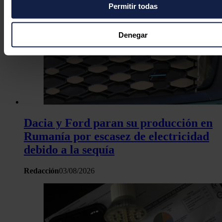
Permitir todas
Si lo permite, también quisiéramos:
Recopilar información sobre su ubicación geográfica
puede tener una precisión de varios metros
Denegar
Identificar su dispositivo analizándolo activamente p
características específicas (huellas digitales)
Obtenga más información sobre cómo se procesan sus dato
personales y establezca sus preferencias en la
sección de 
Puede cambiar o retirar su consentimiento en cualquier mo
la Declaración de cookies.
Dacia y Ford paran su producción en
Las cookies de este sitio web se usan para personalizar el c
Rumanía por escasez de electricidad
y los anuncios, ofrecer funciones de redes sociales y analiza
debido a la sequía
tráfico. Además, compartimos información sobre el uso que 
sitio web con nuestros partners de redes sociales, publicida
Redacción
03/08/2026
análisis web, quienes pueden combinarla con otra informació
haya proporcionado o que hayan recopilado a partir del uso 
hecho de sus servicios.