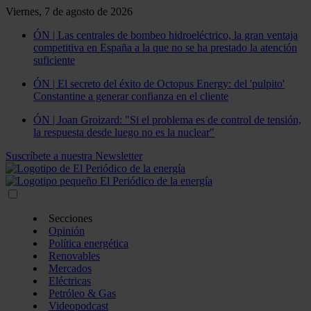
Viernes, 7 de agosto de 2026
ÓN | Las centrales de bombeo hidroeléctrico, la gran ventaja
competitiva en España a la que no se ha prestado la atención
suficiente
ÓN | El secreto del éxito de Octopus Energy: del 'pulpito'
Constantine a generar confianza en el cliente
ÓN | Joan Groizard: "Si el problema es de control de tensión,
la respuesta desde luego no es la nuclear"
Suscríbete a nuestra Newsletter
Secciones
Opinión
Política energética
Renovables
Mercados
Eléctricas
Petróleo & Gas
Videopodcast