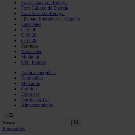
Foro Catalán de Energía
Foro Gallego de Energía
Foro Vasco de Energía
I Debate Energético en España
Especiales
COP 30
COP 29
COP 28
Servicios
Newsletter
Media kit
ON | Podcast
Política energética
Renovables
Mercados
Opinión
Eléctricas
Petróleo & Gas
Almacenamiento
Buscar
Renovables