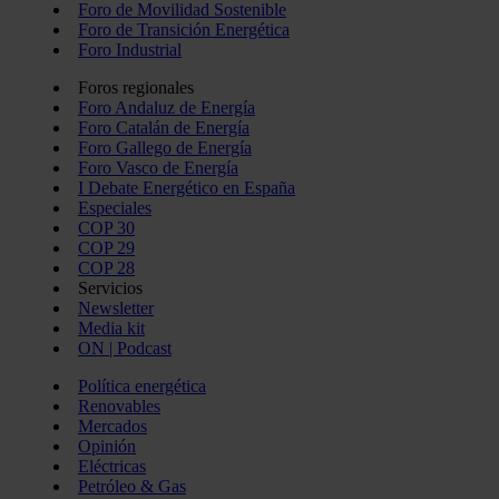
Foro de Movilidad Sostenible
Foro de Transición Energética
Foro Industrial
Foros regionales
Foro Andaluz de Energía
Foro Catalán de Energía
Foro Gallego de Energía
Foro Vasco de Energía
I Debate Energético en España
Especiales
COP 30
COP 29
COP 28
Servicios
Newsletter
Media kit
ON | Podcast
Política energética
Renovables
Mercados
Opinión
Eléctricas
Petróleo & Gas