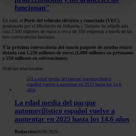
Identificar su dispositivo analizándolo activamente
funcionan"
para buscar características específicas (huellas
digitales)
En total, el
Perte del vehículo eléctrico y conectado (VEC)
gestionado por el Ministerio de Industria y Turismo ha adjudicado
Obtenga más información sobre cómo se procesan sus
casi 2.500 millones de euros a cerca de 300 empresas a través de las
datos personales y establezca sus preferencias en la
tres convocatorias lanzadas.
sección de datos
. Puede cambiar o retirar su
Y la próxima convocatoria del cuarto paquete de ayudas estará
consentimiento en cualquier momento en la Declaración
dotada con 1.250 millones de euros (1.000 millones en préstamos
de cookies.
y 250 millones en subvenciones).
Noticias relacionadas
Las cookies de este sitio web se usan para personalizar
el contenido y los anuncios, ofrecer funciones de redes
sociales y analizar el tráfico. Además, compartimos
información sobre el uso que haga del sitio web con
nuestros partners de redes sociales, publicidad y análisis
La edad media del parque
web, quienes pueden combinarla con otra información
automovilístico español vuelve a
que les haya proporcionado o que hayan recopilado a
aumentar en 2025 hasta los 14,6 años
partir del uso que haya hecho de sus servicios.
Redacción
06/08/2026