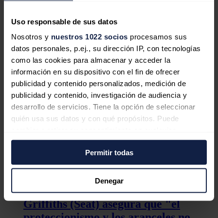
de baterías de PowerCo
en Sagunto (Valencia), y la electrificación
de sus plantas en Martorell y Navarra.
Uso responsable de sus datos
El redactor recomienda
Nosotros y
nuestros 1022 socios
procesamos sus
datos personales, p.ej., su dirección IP, con tecnologías
como las cookies para almacenar y acceder la
Wayne Griffiths deja la presidencia
información en su dispositivo con el fin de ofrecer
de SEAT
publicidad y contenido personalizados, medición de
publicidad y contenido, investigación de audiencia y
desarrollo de servicios. Tiene la opción de seleccionar
quién usa sus datos y con qué propósitos. Puede
Griffiths (Seat) asegura que los
cambiar o retirar su consentimiento en cualquier
aranceles de la UE al Tavascan
momento desde la Declaración de cookies o clicando en
"ponen en riesgo" a Cupra
Permitir todas
el Menú de consentimiento.
Si lo permite, también quisiéramos:
Denegar
Recopilar información sobre su ubicación
Griffiths (Seat) asegura que "el
geográfica que puede tener una precisión de varios
metros
proteccionismo y los aranceles no