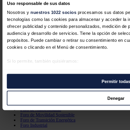
Eléctricas
Uso responsable de sus datos
Petróleo & Gas
Videopodcast
Nosotros y
nuestros 1022 socios
procesamos sus datos pers
NET ZERO
tecnologías como las cookies para almacenar y acceder la in
Movilidad
ofrecer publicidad y contenido personalizados, medición de p
Almacenamiento
Startups & Innovación
audiencia y desarrollo de servicios. Tiene la opción de sele
Hidrógeno
propósitos. Puede cambiar o retirar su consentimiento en c
Top 10
cookies o clicando en el Menú de consentimiento.
Tech
Bioenergía
Si lo permite, también quisiéramos:
LATAM
Eficiencia
Recopilar información sobre su ubicación geográfica 
Digitalización
metros
Más secciones
Permitir toda
Identificar su dispositivo analizándolo activamente pa
Eventos
La Noche de la Energía
digitales)
10 claves del sector energético
Obtenga más información sobre cómo se procesan sus datos
Denegar
Foros
Foro de Almacenamiento
la
sección de datos
. Puede cambiar o retirar su consentimi
Foro de Autoconsumo
de cookies.
Foro de Movilidad Sostenible
Foro de Transición Energética
Foro Industrial
Las cookies de este sitio web se usan para personalizar el c