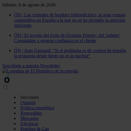
Sábado, 8 de agosto de 2026
ÓN | Las centrales de bombeo hidroeléctrico, la gran ventaja
competitiva en España a la que no se ha prestado la atención
suficiente
ÓN | El secreto del éxito de Octopus Energy: del 'pulpito'
Constantine a generar confianza en el cliente
ÓN | Joan Groizard: "Si el problema es de control de tensión,
la respuesta desde luego no es la nuclear"
Suscríbete a nuestra Newsletter
Secciones
Opinión
Política energética
Renovables
Mercados
Eléctricas
Petróleo & Gas