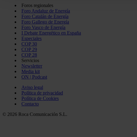
redes sociales y analizar el tráfico. Además, compartimos in
Foros regionales
con nuestros partners de redes sociales, publicidad y análi
Foro Andaluz de Energía
Foro Catalán de Energía
información que les haya proporcionado o que hayan recopil
Foro Gallego de Energía
servicios.
Foro Vasco de Energía
I Debate Energético en España
Especiales
COP 30
COP 29
COP 28
Servicios
Newsletter
Media kit
ON | Podcast
Aviso legal
Política de privacidad
Política de Cookies
Contacto
© 2026 Roca Comunicación S.L.