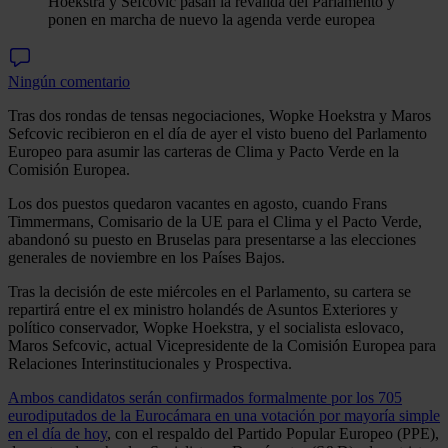
Hoekstra y Sefcovic pasan la reválida del Parlamento y
ponen en marcha de nuevo la agenda verde europea
Ningún comentario
Tras dos rondas de tensas negociaciones, Wopke Hoekstra y Maros
Sefcovic recibieron en el día de ayer el visto bueno del Parlamento
Europeo para asumir las carteras de Clima y Pacto Verde en la
Comisión Europea.
Los dos puestos quedaron vacantes en agosto, cuando Frans
Timmermans, Comisario de la UE para el Clima y el Pacto Verde,
abandonó su puesto en Bruselas para presentarse a las elecciones
generales de noviembre en los Países Bajos.
Tras la decisión de este miércoles en el Parlamento, su cartera se
repartirá entre el ex ministro holandés de Asuntos Exteriores y
político conservador, Wopke Hoekstra, y el socialista eslovaco,
Maros Sefcovic, actual Vicepresidente de la Comisión Europea para
Relaciones Interinstitucionales y Prospectiva.
Ambos candidatos serán confirmados formalmente por los 705
eurodiputados de la Eurocámara en una votación por mayoría simple
en el día de hoy
, con el respaldo del Partido Popular Europeo (PPE),