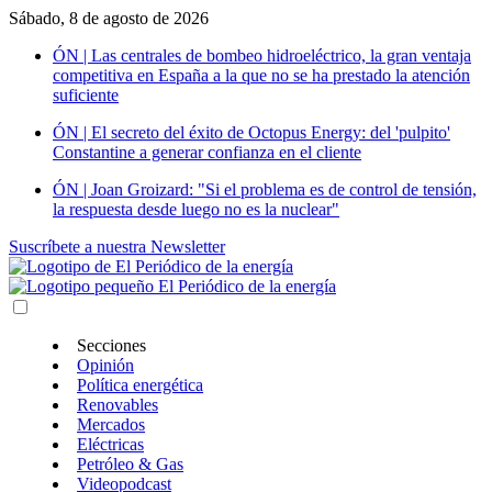
Sábado, 8 de agosto de 2026
ÓN | Las centrales de bombeo hidroeléctrico, la gran ventaja
competitiva en España a la que no se ha prestado la atención
suficiente
ÓN | El secreto del éxito de Octopus Energy: del 'pulpito'
Constantine a generar confianza en el cliente
ÓN | Joan Groizard: "Si el problema es de control de tensión,
la respuesta desde luego no es la nuclear"
Suscríbete a nuestra Newsletter
Secciones
Opinión
Política energética
Renovables
Mercados
Eléctricas
Petróleo & Gas
Videopodcast