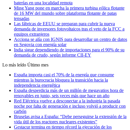
baterías en una localidad remota
Ming Yang pone en marcha la primera turbina eólica flotante
de 16 MW del mundo sobre plataforma flotante de patas
tensadas
Las fábricas de EEUU se preparan para cubrir la nueva
demanda de inversores fotovoltaicos tras el veto de la FCC a
equipos extranjeros
Acciona se alía con IGNIS para desarrollar un centro de datos
en Segovia con energía solar
India sigue dependiendo de importaciones para el 90% de su
demanda de crudo, según informe CII-EY
Lo más leído
Último mes
España importa casi el 70% de la energía que consume
mientras la burocracia bloquea la transición hacia la
independencia energética
España desperdicia más de un millón de megavatios hora de
renovables en junio, seis veces más que hace un año
Red Eléctrica vuelve a desconectar a la industria la pasada
noche por falta de generación e incluso volvió a producir con
carbón
Bruselas avisa a España: “Debe perseguirse la extensión de la
vida útil de los reactores nucleares existentes”
Gestacur termina en tiempo récord la ejecución de los