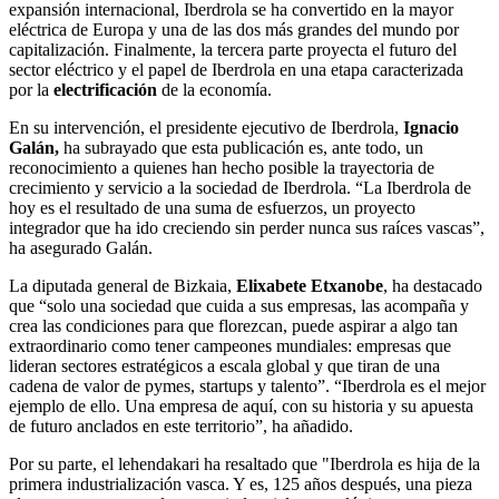
expansión internacional, Iberdrola se ha convertido en la mayor
eléctrica de Europa y una de las dos más grandes del mundo por
capitalización. Finalmente, la tercera parte proyecta el futuro del
sector eléctrico y el papel de Iberdrola en una etapa caracterizada
por la
electrificación
de la economía.
En su intervención, el presidente ejecutivo de Iberdrola,
Ignacio
Galán,
ha subrayado que esta publicación es, ante todo, un
reconocimiento a quienes han hecho posible la trayectoria de
crecimiento y servicio a la sociedad de Iberdrola. “La Iberdrola de
hoy es el resultado de una suma de esfuerzos, un proyecto
integrador que ha ido creciendo sin perder nunca sus raíces vascas”,
ha asegurado Galán.
La diputada general de Bizkaia,
Elixabete Etxanobe
, ha destacado
que “solo una sociedad que cuida a sus empresas, las acompaña y
crea las condiciones para que florezcan, puede aspirar a algo tan
extraordinario como tener campeones mundiales: empresas que
lideran sectores estratégicos a escala global y que tiran de una
cadena de valor de pymes, startups y talento”. “Iberdrola es el mejor
ejemplo de ello. Una empresa de aquí, con su historia y su apuesta
de futuro anclados en este territorio”, ha añadido.
Por su parte, el lehendakari ha resaltado que "Iberdrola es hija de la
primera industrialización vasca. Y es, 125 años después, una pieza