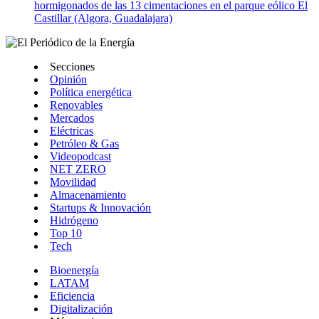
hormigonados de las 13 cimentaciones en el parque eólico El
Castillar (Algora, Guadalajara)
Secciones
Opinión
Política energética
Renovables
Mercados
Eléctricas
Petróleo & Gas
Videopodcast
NET ZERO
Movilidad
Almacenamiento
Startups & Innovación
Hidrógeno
Top 10
Tech
Bioenergía
LATAM
Eficiencia
Digitalización