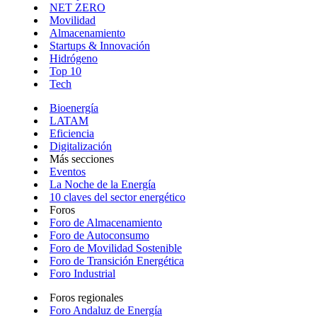
NET ZERO
Movilidad
Almacenamiento
Startups & Innovación
Hidrógeno
Top 10
Tech
Bioenergía
LATAM
Eficiencia
Digitalización
Más secciones
Eventos
La Noche de la Energía
10 claves del sector energético
Foros
Foro de Almacenamiento
Foro de Autoconsumo
Foro de Movilidad Sostenible
Foro de Transición Energética
Foro Industrial
Foros regionales
Foro Andaluz de Energía