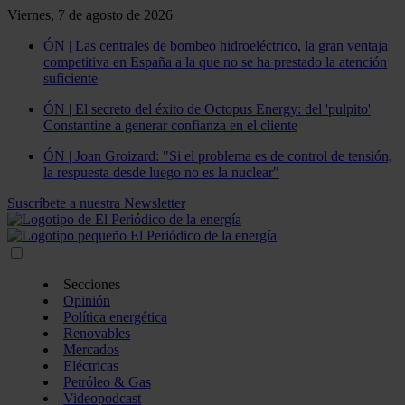
Viernes, 7 de agosto de 2026
ÓN | Las centrales de bombeo hidroeléctrico, la gran ventaja
competitiva en España a la que no se ha prestado la atención
suficiente
ÓN | El secreto del éxito de Octopus Energy: del 'pulpito'
Constantine a generar confianza en el cliente
ÓN | Joan Groizard: "Si el problema es de control de tensión,
la respuesta desde luego no es la nuclear"
Suscríbete a nuestra Newsletter
Secciones
Opinión
Política energética
Renovables
Mercados
Eléctricas
Petróleo & Gas
Videopodcast