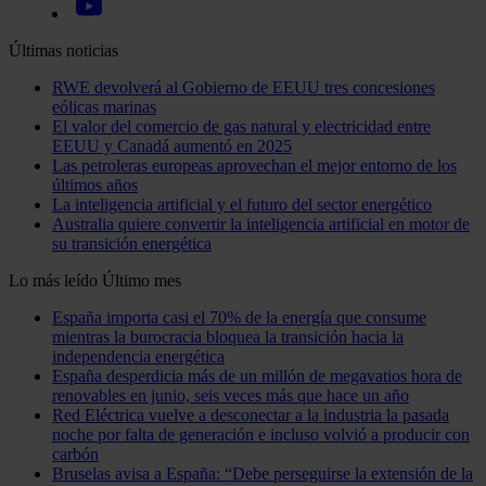
Últimas noticias
RWE devolverá al Gobierno de EEUU tres concesiones
eólicas marinas
El valor del comercio de gas natural y electricidad entre
EEUU y Canadá aumentó en 2025
Las petroleras europeas aprovechan el mejor entorno de los
últimos años
La inteligencia artificial y el futuro del sector energético
Australia quiere convertir la inteligencia artificial en motor de
su transición energética
Lo más leído
Último mes
España importa casi el 70% de la energía que consume
mientras la burocracia bloquea la transición hacia la
independencia energética
España desperdicia más de un millón de megavatios hora de
renovables en junio, seis veces más que hace un año
Red Eléctrica vuelve a desconectar a la industria la pasada
noche por falta de generación e incluso volvió a producir con
carbón
Bruselas avisa a España: “Debe perseguirse la extensión de la