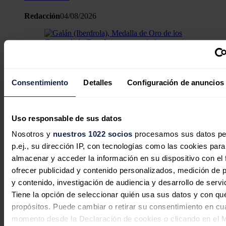
Redacción
04/08/2026
Galán (Iberdrola), Medalla de Oro de
Consentimiento
Detalles
Configuración de anuncios
los Cursos de la Granda en
reconocimiento a su trayectoria
profesional
Uso responsable de sus datos
Nosotros y
nuestros 1022 socios
procesamos sus datos pe
Redacción
03/08/2026
p.ej., su dirección IP, con tecnologías como las cookies para
4 comentarios
almacenar y acceder la información en su dispositivo con el 
ofrecer publicidad y contenido personalizados, medición de p
y contenido, investigación de audiencia y desarrollo de servi
Tiene la opción de seleccionar quién usa sus datos y con qu
propósitos. Puede cambiar o retirar su consentimiento en cu
Ant L
momento desde la Declaración de cookies o clicando en el 