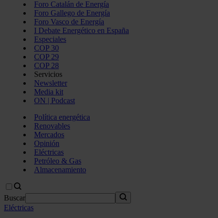
Foro Catalán de Energía
Foro Gallego de Energía
Foro Vasco de Energía
I Debate Energético en España
Especiales
COP 30
COP 29
COP 28
Servicios
Newsletter
Media kit
ON | Podcast
Política energética
Renovables
Mercados
Opinión
Eléctricas
Petróleo & Gas
Almacenamiento
Buscar
Eléctricas