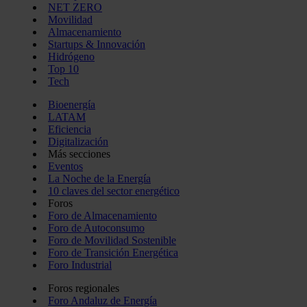
NET ZERO
Movilidad
Almacenamiento
Startups & Innovación
Hidrógeno
Top 10
Tech
Bioenergía
LATAM
Eficiencia
Digitalización
Más secciones
Eventos
La Noche de la Energía
10 claves del sector energético
Foros
Foro de Almacenamiento
Foro de Autoconsumo
Foro de Movilidad Sostenible
Foro de Transición Energética
Foro Industrial
Foros regionales
Foro Andaluz de Energía