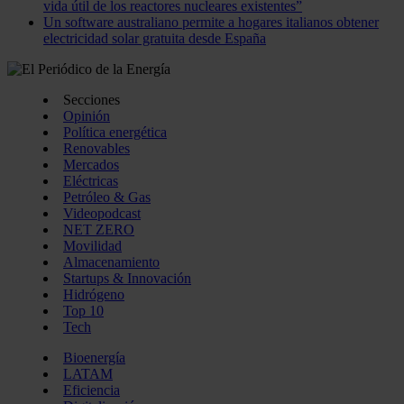
vida útil de los reactores nucleares existentes”
Un software australiano permite a hogares italianos obtener
electricidad solar gratuita desde España
Secciones
Opinión
Política energética
Renovables
Mercados
Eléctricas
Petróleo & Gas
Videopodcast
NET ZERO
Movilidad
Almacenamiento
Startups & Innovación
Hidrógeno
Top 10
Tech
Bioenergía
LATAM
Eficiencia