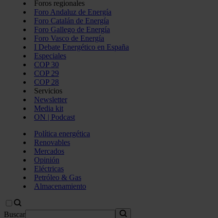
Foros regionales
Foro Andaluz de Energía
Foro Catalán de Energía
Foro Gallego de Energía
Foro Vasco de Energía
I Debate Energético en España
Especiales
COP 30
COP 29
COP 28
Servicios
Newsletter
Media kit
ON | Podcast
Política energética
Renovables
Mercados
Opinión
Eléctricas
Petróleo & Gas
Almacenamiento
Buscar