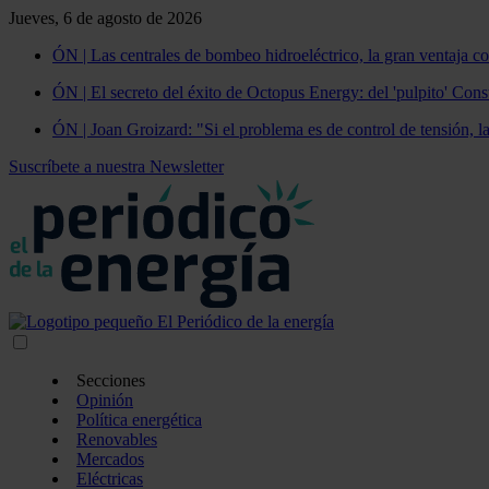
Jueves, 6 de agosto de 2026
ÓN | Las centrales de bombeo hidroeléctrico, la gran ventaja co
ÓN | El secreto del éxito de Octopus Energy: del 'pulpito' Const
ÓN | Joan Groizard: "Si el problema es de control de tensión, l
Suscríbete a nuestra Newsletter
Secciones
Opinión
Política energética
Renovables
Mercados
Eléctricas