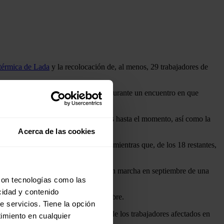
l térmica de Lada
y la recolocación de, al menos, 29 trabajadores de
ión justa de las centrales térmicas durante un encuentro en que
s por valor de 200 millones de euros hasta el momento, así como la
 meses.
Acerca de las cookies
fectados por el cierre de la central mientras que, de los 18 restantes,
erta.
convenios de transición y la puesta en marcha en septiembre de una
con tecnologías como las
cidad y contenido
boral que se concretarán en septiembre.
e servicios. Tiene la opción
con la intención de que cada uno de los trabajadores afectados en
imiento en cualquier
ión existentes.