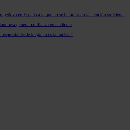
mpetitiva en España a la que no se ha prestado la atención suficiente
antine a generar confianza en el cliente
a respuesta desde luego no es la nuclear"