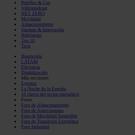
Petróleo & Gas
Videopodcast
NET ZERO
Movilidad
Almacenamiento
Startups & Innovación
Hidrógeno
Top 10
Tech
Bioenergía
LATAM
Eficiencia
Digitalización
Más secciones
Eventos
La Noche de la Energía
10 claves del sector energético
Foros
Foro de Almacenamiento
Foro de Autoconsumo
Foro de Movilidad Sostenible
Foro de Transición Energética
Foro Industrial