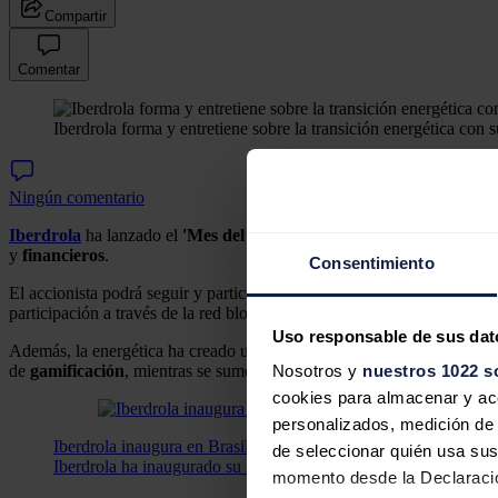
Compartir
Comentar
Iberdrola forma y entretiene sobre la transición energética con 
Ningún comentario
Iberdrola
ha lanzado el
'Mes del Accionista
' en un
espacio virtual
y
financieros
.
Consentimiento
El accionista podrá seguir y participar en la Junta a través de
canales 
participación a través de la red blockchain, de forma segura e inaltera
Uso responsable de sus dat
Además, la energética ha creado un nuevo
espacio interactivo
en fo
de
gamificación
, mientras se sumerge en un entorno virtual con vide
Nosotros y
nuestros 1022 s
cookies para almacenar y acce
personalizados, medición de p
Iberdrola inaugura en Brasil su mayor parque de renovables de
de seleccionar quién usa sus
Iberdrola ha inaugurado su mayor proyecto de energía renovable 
momento desde la Declaració