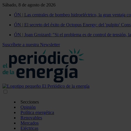
Sábado, 8 de agosto de 2026
ÓN | Las centrales de bombeo hidroeléctrico, la gran ventaja co
ÓN | El secreto del éxito de Octopus Energy: del 'pulpito' Const
ÓN | Joan Groizard: "Si el problema es de control de tensión, l
Suscríbete a nuestra Newsletter
Secciones
Opinión
Política energética
Renovables
Mercados
Eléctricas