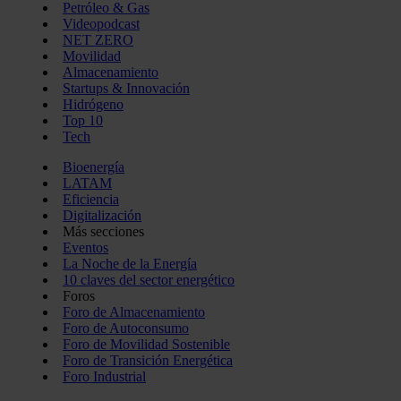
Petróleo & Gas
Videopodcast
NET ZERO
Movilidad
Almacenamiento
Startups & Innovación
Hidrógeno
Top 10
Tech
Bioenergía
LATAM
Eficiencia
Digitalización
Más secciones
Eventos
La Noche de la Energía
10 claves del sector energético
Foros
Foro de Almacenamiento
Foro de Autoconsumo
Foro de Movilidad Sostenible
Foro de Transición Energética
Foro Industrial