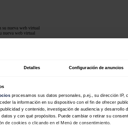
su nueva web virtual
e
interactivo
a través de su
web
que contará con cuatro salas temáticas
Detalles
Configuración de anuncios
digitales
y
aplicaciones
móvil
, así como seguir el evento en directo del
ble y garantizando la confidencialidad de los datos mediante encriptado.
os
rma de
experiencia
virtual
, donde el usuario puede crear su propio avat
os 360,
proyectos innovadores de la compañía y la situación de la tr
ocios
procesamos sus datos personales, p.ej., su dirección IP, 
der la información en su dispositivo con el fin de ofrecer publi
ublicidad y contenido, investigación de audiencia y desarrollo d
 América Latina
 datos y con qué propósitos. Puede cambiar o retirar su consent
de América Latina, un complejo eólico y solar con 0,6 gigavatios de po
n de cookies o clicando en el Menú de consentimiento.