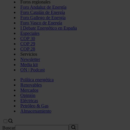
Foros regionales
Foro Andaluz de Energía
Foro Catalán de Energía
Foro Gallego de Energía
Foro Vasco de Energía
I Debate Energético en España
Especiales
COP 30
COP 29
COP 28
Servicios
Newsletter
Media kit
ON | Podcast
Política energética
Renovables
Mercados
Opinión
Eléctricas
Petróleo & Gas
Almacenamiento
Buscar