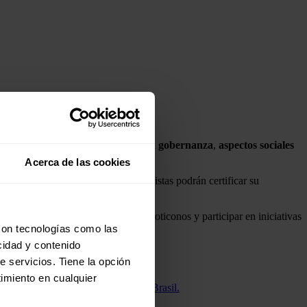
 relacionadas con
medioambiente
, la
gobernanza
,
aspectos
sociales
Acerca de las cookies
 día
28 de abril
. Además, los accionistas podrán certificar su
ar personalizado, expresarse con emoticonos y participar en iniciativas
ansición energética.
con tecnologías como las
cidad y contenido
e servicios. Tiene la opción
imiento en cualquier
tencia instalada en el nordeste de Brasil.