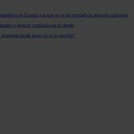
mpetitiva en España a la que no se ha prestado la atención suficiente
antine a generar confianza en el cliente
a respuesta desde luego no es la nuclear"