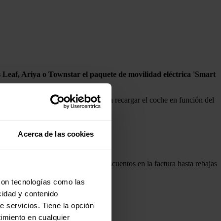
s Leaf, Ariya o Townstar el paquete de movilidad eléctrica 'Smart
e modular la corriente utilizada para recargar el coche en función del
 carga, ha detallado Iberdrola.
Acerca de las cookies
as de Iberdrola, que van desde descuentos en la factura hasta rebajas
con tecnologías como las
cidad y contenido
e servicios. Tiene la opción
imiento en cualquier