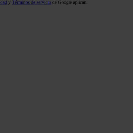
idad
y
Términos de servicio
de Google aplican.