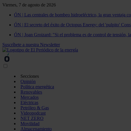
Viernes, 7 de agosto de 2026
ÓN | Las centrales de bombeo hidroeléctrico, la gran ventaja co
ÓN | El secreto del éxito de Octopus Energy: del 'pulpito' Const
ÓN | Joan Groizard: "Si el problema es de control de tensión, l
Suscríbete a nuestra Newsletter
Secciones
Opinión
Política energética
Renovables
Mercados
Eléctricas
Petróleo & Gas
Videopodcast
NET ZERO
Movilidad
Almacenamiento