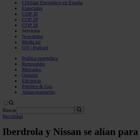
I Debate Energético en España
Especiales
COP 30
COP 29
COP 28
Servicios
Newsletter
Media kit
ON | Podcast
Política energética
Renovables
Mercados
Opinión
Eléctricas
Petróleo & Gas
Almacenamiento
Buscar
Movilidad
Iberdrola y Nissan se alían para