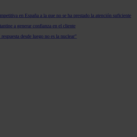
mpetitiva en España a la que no se ha prestado la atención suficiente
antine a generar confianza en el cliente
a respuesta desde luego no es la nuclear"