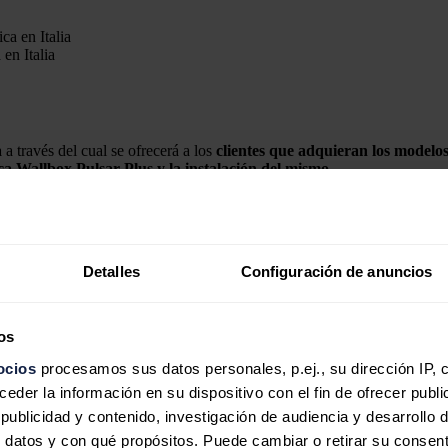
en Italia
a
a través del cual se ofrecerá a los
clientes que adquieran los modelo
ica Wallbox Pulsar Plus y la instalación del mismo
.
ca
y puede integrarse con el accesorio opcional 'Powerboost', que permit
 programar la carga, controlar el consumo de energía y ver el historial de
Detalles
Configuración de anuncios
mart Mobility a su compra, podrán acceder a un amplio paquete de ventaj
os
ocios
procesamos sus datos personales, p.ej., su dirección IP, 
der la información en su dispositivo con el fin de ofrecer publi
ublicidad y contenido, investigación de audiencia y desarrollo d
 datos y con qué propósitos. Puede cambiar o retirar su consent