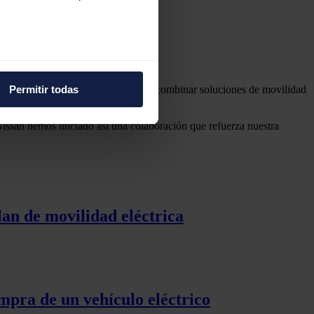
e varios metros
icas (huellas digitales)
Permitir todas
 de compra "más amplia y cómoda" al combinar soluciones de movilidad
eferencias en la
sección de
e cookies.
 Nissan hemos iniciado así una colaboración que refuerza nuestra
 funciones de redes sociales
con nuestros partners de
ue les haya proporcionado o
lan de movilidad eléctrica
mpra de un vehículo eléctrico