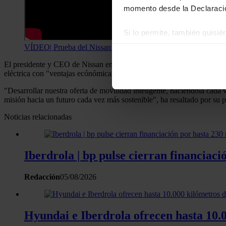
momento desde la Declaració
Si lo permite, también quisi
Recopilar información
VÍDEO| Prueba del Nissan Ariya: la unión del éxito
Identificar su disposi
El presidente y CEO de Nissan en Italia,
Marco Toro
, ha destacado 
Obtenga más información sob
eléctrica con "ventajas ecónómica" en el suministro de energía y de lo
datos
. Puede cambiar o reti
"Desarrollar nuestra oferta de movilidad inteligente, haciéndola cada 
misión hacia un futuro cada vez más sostenible", ha resaltado por su par
Las cookies de este sitio we
Noticias relacionadas
y analizar el tráfico. Ademá
redes sociales, publicidad y
que hayan recopilado a parti
Iberdrola | bp pulse cierran financiaci
Redacción
05/08/2026
Hyundai e Iberdrola ofrecen hasta 10.0