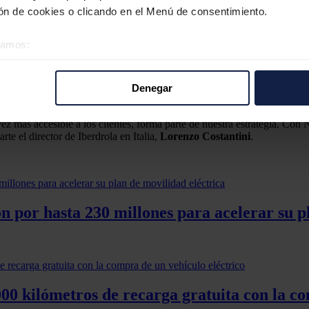
n de cookies o clicando en el Menú de consentimiento.
éramos:
 sobre su ubicación geográfica que puede tener una precisión d
tivo analizándolo activamente para buscar características específ
Denegar
que con esta asociación los clientes tendrán acceso a una experiencia
re cómo se procesan sus datos personales y establezca sus pr
s servicios vinculados.
rar su consentimiento en cualquier momento en la Declaración d
vez más accesible a los clientes, forma parte de nuestra estrategia. Con
te el director de Iberdrola en Italia,
Lorenzo Costantini
.
b se usan para personalizar el contenido y los anuncios, ofrecer
s, compartimos información sobre el uso que haga del sitio web 
 análisis web, quienes pueden combinarla con otra información q
r del uso que haya hecho de sus servicios.
ón por hasta 230 millones para acelerar su p
00 kilómetros de recarga gratuita con la co