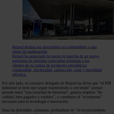
Repsol destina sus descuentos en combustibles a una
oferta de multienergía
Repsol ha anunciado la puesta en marcha de un nuevo
programa de energías conectadas orientada a los
clientes de su cartera de productos energéticos:
combustible, electricidad, calefacción, solar y movilidad
eléctrica.
Por otro lado, el consejero delegado de Repsol ha dicho que "el PIB
industrial se tiene que seguir manteniendo o creciendo" porque
permite tener "una sociedad de bienestar", genera empleos "de
calidad, bien pagados y estables", y constituye el "ecosistema"
necesario para la tecnología e innovación.
Imaz ha defendido, asimismo, profundizar en "el reconocimiento