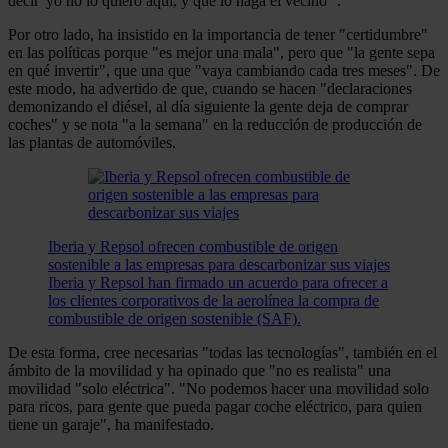
decir 'yo no lo quiero aquí, y que lo haga el vecino'".
Por otro lado, ha insistido en la importancia de tener "certidumbre"
en las políticas porque "es mejor una mala", pero que "la gente sepa
en qué invertir", que una que "vaya cambiando cada tres meses". De
este modo, ha advertido de que, cuando se hacen "declaraciones
demonizando el diésel, al día siguiente la gente deja de comprar
coches" y se nota "a la semana" en la reducción de producción de
las plantas de automóviles.
Iberia y Repsol ofrecen combustible de origen
sostenible a las empresas para descarbonizar sus viajes
Iberia y Repsol han firmado un acuerdo para ofrecer a
los clientes corporativos de la aerolínea la compra de
combustible de origen sostenible (SAF).
De esta forma, cree necesarias "todas las tecnologías", también en el
ámbito de la movilidad y ha opinado que "no es realista" una
movilidad "solo eléctrica". "No podemos hacer una movilidad solo
para ricos, para gente que pueda pagar coche eléctrico, para quien
tiene un garaje", ha manifestado.