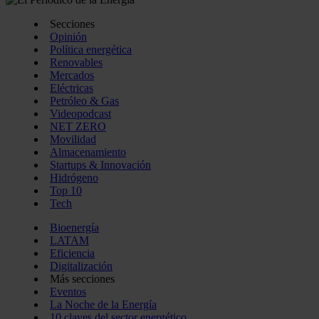
Secciones
Opinión
Política energética
Renovables
Mercados
Eléctricas
Petróleo & Gas
Videopodcast
NET ZERO
Movilidad
Almacenamiento
Startups & Innovación
Hidrógeno
Top 10
Tech
Bioenergía
LATAM
Eficiencia
Digitalización
Más secciones
Eventos
La Noche de la Energía
10 claves del sector energético