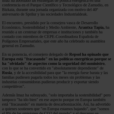
Imaz ha abordado las estrategias de política energética en una
conferencia en el Parque Científico y Tecnológico de Zamudio, en
Bizkaia, durante una jornada organizada con motivo del 40º
aniversario de Sprilur y las sociedades Industrialdeak.
El encuentro, presidido por la consejera vasca de Desarrollo
Económico, Sostenibilidad y Medio Ambiente,
Arantxa Tapia,
ha
reunido a un centenar de empresas e instituciones y también ha
contado con miembros de CEPE-Coordinadora Española de
Polígonos Empresariales, que este año ha celebrado su asamblea
general en Zamudio.
En su ponencia, el consejero delegado de
Repsol
ha opinado que
Europa está "fracasando" en las políticas energéticas porque se
ha "olvidado" de aspectos como la seguridad del suministro
,
con lo que se ha convertido en "absolutamente dependiente" de
Rusia
, y de la accesibilidad para que "la energía fuese barata y las
familias pudiesen pagarla todos los meses sin problemas y las
industrias consumidoras pudieran producir y exportar siendo
competitivos".
Además Imaz ha subrayado, "solo importaba la sostenibilidad" pero
tampoco "ha ido bien" en ese aspecto porque en Europa también
está "fracasando" en materia de descarbonización. Así, ha advertido
a quienes sostienen que "en Europa estamos bajando", que "somos
el 8% de las emisiones de CO2 del mundo" y el descenso se