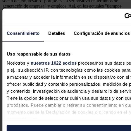
social del empresario" porque "va a ser positivo en términos de
generación de empresa" y empleos. Así, en los actuales "tiempos
difíciles", ha lamentado que algunos gobiernos populistas tienen la
tentación de poner una especie de escudo social, entre el
descontento social y ellos, y dirigen el foco hacia los empresarios y
las empresas", lo que ve "muy peligroso".
Consentimiento
Detalles
Configuración de anuncios
Así, ha apelado a "mimar al empresario" con "todo tipo de políticas"
y ha reivindicado "una fiscalidad atractiva" para las empresas en la
que las medidas vayan "dirigidas a que se invierta".
Uso responsable de sus datos
Noticias relacionadas
Nosotros y
nuestros 1022 socios
procesamos sus datos pe
p.ej., su dirección IP, con tecnologías como las cookies para
almacenar y acceder la información en su dispositivo con el 
ofrecer publicidad y contenido personalizados, medición de p
y contenido, investigación de audiencia y desarrollo de servi
Tiene la opción de seleccionar quién usa sus datos y con qu
propósitos. Puede cambiar o retirar su consentimiento en cu
momento desde la Declaración de cookies o clicando en el 
consentimiento.