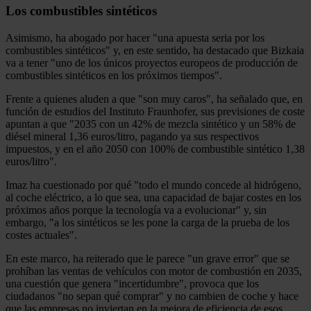
Los combustibles sintéticos
Asimismo, ha abogado por hacer "una apuesta seria por los
combustibles sintéticos" y, en este sentido, ha destacado que Bizkaia
va a tener "uno de los únicos proyectos europeos de producción de
combustibles sintéticos en los próximos tiempos".
Frente a quienes aluden a que "son muy caros", ha señalado que, en
función de estudios del Instituto Fraunhofer, sus previsiones de coste
apuntan a que "2035 con un 42% de mezcla sintético y un 58% de
diésel mineral 1,36 euros/litro, pagando ya sus respectivos
impuestos, y en el año 2050 con 100% de combustible sintético 1,38
euros/litro".
Imaz ha cuestionado por qué "todo el mundo concede al hidrógeno,
al coche eléctrico, a lo que sea, una capacidad de bajar costes en los
próximos años porque la tecnología va a evolucionar" y, sin
embargo, "a los sintéticos se les pone la carga de la prueba de los
costes actuales".
En este marco, ha reiterado que le parece "un grave error" que se
prohíban las ventas de vehículos con motor de combustión en 2035,
una cuestión que genera "incertidumbre", provoca que los
ciudadanos "no sepan qué comprar" y no cambien de coche y hace
que las empresas no inviertan en la mejora de eficiencia de esos