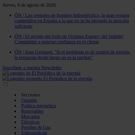
Jueves, 6 de agosto de 2026
ÓN | Las centrales de bombeo hidroeléctrico, la gran ventaja
competitiva en España a la que no se ha prestado la atención
suficiente
ÓN | El secreto del éxito de Octopus Energy: del 'pulpito'
Constantine a generar confianza en el cliente
ÓN | Joan Groizard: "Si el problema es de control de tensión,
la respuesta desde luego no es la nuclear"
Suscríbete a nuestra Newsletter
Secciones
Opinión
Política energética
Renovables
Mercados
Eléctricas
Petróleo & Gas
Videopodcast