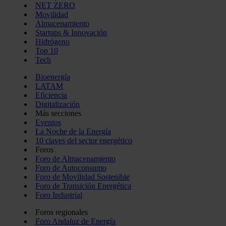
NET ZERO
Movilidad
Almacenamiento
Startups & Innovación
Hidrógeno
Top 10
Tech
Bioenergía
LATAM
Eficiencia
Digitalización
Más secciones
Eventos
La Noche de la Energía
10 claves del sector energético
Foros
Foro de Almacenamiento
Foro de Autoconsumo
Foro de Movilidad Sostenible
Foro de Transición Energética
Foro Industrial
Foros regionales
Foro Andaluz de Energía