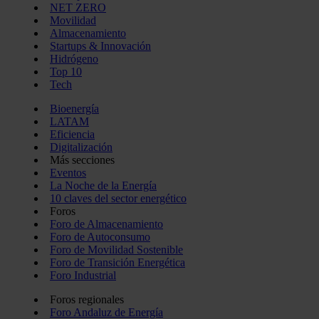
NET ZERO
Movilidad
Almacenamiento
Startups & Innovación
Hidrógeno
Top 10
Tech
Bioenergía
LATAM
Eficiencia
Digitalización
Más secciones
Eventos
La Noche de la Energía
10 claves del sector energético
Foros
Foro de Almacenamiento
Foro de Autoconsumo
Foro de Movilidad Sostenible
Foro de Transición Energética
Foro Industrial
Foros regionales
Foro Andaluz de Energía