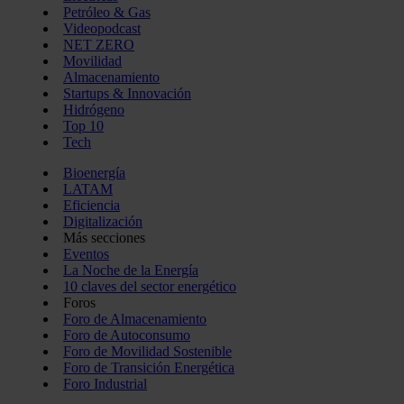
Petróleo & Gas
Videopodcast
NET ZERO
Movilidad
Almacenamiento
Startups & Innovación
Hidrógeno
Top 10
Tech
Bioenergía
LATAM
Eficiencia
Digitalización
Más secciones
Eventos
La Noche de la Energía
10 claves del sector energético
Foros
Foro de Almacenamiento
Foro de Autoconsumo
Foro de Movilidad Sostenible
Foro de Transición Energética
Foro Industrial