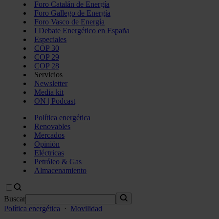
Foro Catalán de Energía
Foro Gallego de Energía
Foro Vasco de Energía
I Debate Energético en España
Especiales
COP 30
COP 29
COP 28
Servicios
Newsletter
Media kit
ON | Podcast
Política energética
Renovables
Mercados
Opinión
Eléctricas
Petróleo & Gas
Almacenamiento
Buscar
Política energética
·
Movilidad