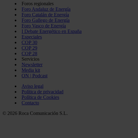
Foros regionales
Foro Andaluz de Energía
Foro Catalán de Energía
Foro Gallego de Energía
Foro Vasco de Energía
I Debate Energético en España
Especiales
COP 30
COP 29
COP 28
Servicios
Newsletter
Media kit
ON | Podcast
Aviso legal
Política de privacidad
Política de Cookies
Contacto
© 2026 Roca Comunicación S.L.