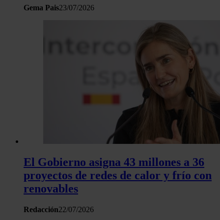
análisis web, quienes pueden combinarla con otra informació
Gema Pais
23/07/2026
haya proporcionado o que hayan recopilado a partir del uso 
hecho de sus servicios.
El Gobierno asigna 43 millones a 36
proyectos de redes de calor y frío con
renovables
Redacción
22/07/2026