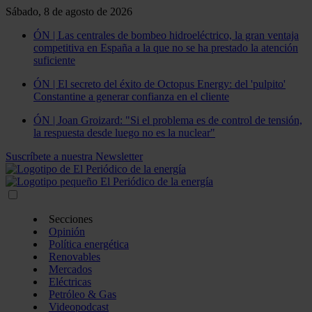
Sábado, 8 de agosto de 2026
ÓN | Las centrales de bombeo hidroeléctrico, la gran ventaja
competitiva en España a la que no se ha prestado la atención
suficiente
ÓN | El secreto del éxito de Octopus Energy: del 'pulpito'
Constantine a generar confianza en el cliente
ÓN | Joan Groizard: "Si el problema es de control de tensión,
la respuesta desde luego no es la nuclear"
Suscríbete a nuestra Newsletter
Secciones
Opinión
Política energética
Renovables
Mercados
Eléctricas
Petróleo & Gas
Videopodcast