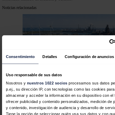
Noticias relacionadas
Consentimiento
Detalles
Configuración de anuncios
Uso responsable de sus datos
Nosotros y
nuestros 1022 socios
procesamos sus datos pe
El hidrógeno renovable entra en la
p.ej., su dirección IP, con tecnologías como las cookies para
fase industrial: construir es solo el
almacenar y acceder la información en su dispositivo con el 
primer paso
ofrecer publicidad y contenido personalizados, medición de p
y contenido, investigación de audiencia y desarrollo de servi
Aleasoft Energy Forecasting
29/07/2026
Tiene la opción de seleccionar quién usa sus datos y con qu