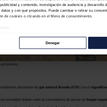
ublicidad y contenido, investigación de audiencia y desarrollo d
 datos y con qué propósitos. Puede cambiar o retirar su consent
n de cookies o clicando en el Menú de consentimiento.
éramos:
 sobre su ubicación geográfica que puede tener una precisión d
tivo analizándolo activamente para buscar características específ
Denegar
re cómo se procesan sus datos personales y establezca sus pr
rar su consentimiento en cualquier momento en la Declaración d
b se usan para personalizar el contenido y los anuncios, ofrecer
 al invierno
s, compartimos información sobre el uso que haga del sitio web 
 análisis web, quienes pueden combinarla con otra información q
r del uso que haya hecho de sus servicios.
 volúmenes adicionales de
gas natural licuado (GNL
) en el
regasifica
un encendido debate sobre la conveniencia de atracar un
buque
regas