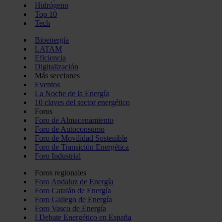
Hidrógeno
Top 10
Tech
Bioenergía
LATAM
Eficiencia
Digitalización
Más secciones
Eventos
La Noche de la Energía
10 claves del sector energético
Foros
Foro de Almacenamiento
Foro de Autoconsumo
Foro de Movilidad Sostenible
Foro de Transición Energética
Foro Industrial
Foros regionales
Foro Andaluz de Energía
Foro Catalán de Energía
Foro Gallego de Energía
Foro Vasco de Energía
I Debate Energético en España