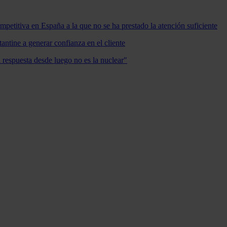
mpetitiva en España a la que no se ha prestado la atención suficiente
antine a generar confianza en el cliente
a respuesta desde luego no es la nuclear"