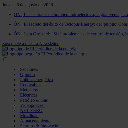
Jueves, 6 de agosto de 2026
ÓN | Las centrales de bombeo hidroeléctrico, la gran ventaja co
ÓN | El secreto del éxito de Octopus Energy: del 'pulpito' Const
ÓN | Joan Groizard: "Si el problema es de control de tensión, l
Suscríbete a nuestra Newsletter
Secciones
Opinión
Política energética
Renovables
Mercados
Eléctricas
Petróleo & Gas
Videopodcast
NET ZERO
Movilidad
Almacenamiento
Startups & Innovación