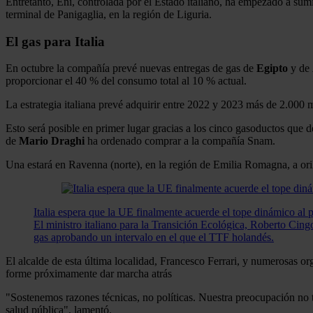
Entretanto, Eni, controlada por el Estado italiano, ha empezado a su
terminal de Panigaglia, en la región de Liguria.
El gas para Italia
En octubre la compañía prevé nuevas entregas de gas de
Egipto
y de
proporcionar el 40 % del consumo total al 10 % actual.
La estrategia italiana prevé adquirir entre 2022 y 2023 más de 2.000
Esto será posible en primer lugar gracias a los cinco gasoductos que
de
Mario Draghi
ha ordenado comprar a la compañía Snam.
Una estará en Ravenna (norte), en la región de Emilia Romagna, a orill
Italia espera que la UE finalmente acuerde el tope dinámico al p
El ministro italiano para la Transición Ecológica, Roberto Cin
gas aprobando un intervalo en el que el TTF holandés.
El alcalde de esta última localidad, Francesco Ferrari, y numerosas or
forme próximamente dar marcha atrás
"Sostenemos razones técnicas, no políticas. Nuestra preocupación no tie
salud pública", lamentó.