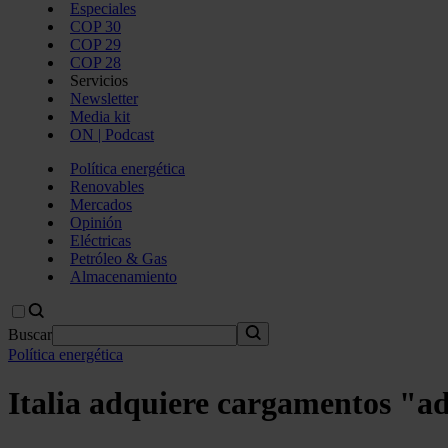
Especiales
COP 30
COP 29
COP 28
Servicios
Newsletter
Media kit
ON | Podcast
Política energética
Renovables
Mercados
Opinión
Eléctricas
Petróleo & Gas
Almacenamiento
Buscar
Política energética
Italia adquiere cargamentos "adi