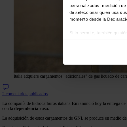
personalizados, medición de p
de seleccionar quién usa sus
momento desde la Declaració
Si lo permite, también quisi
Recopilar información
Identificar su disposi
Obtenga más información sob
datos
. Puede cambiar o reti
Las cookies de este sitio we
Italia adquiere cargamentos "adicionales" de gas licuado de cara
y analizar el tráfico. Ademá
redes sociales, publicidad y
2 comentarios publicados
que hayan recopilado a parti
La compañía de hidrocarburos italiana
Eni
anunció hoy la entrega de
con la
dependencia rusa
.
La adquisición de estos cargamentos de GNL se produce en medio de 