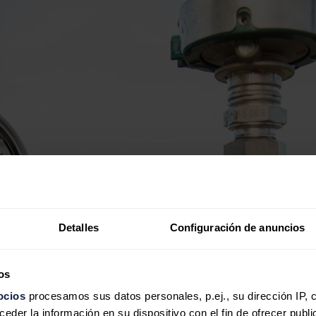
Detalles
Configuración de anuncios
os
ocios
procesamos sus datos personales, p.ej., su dirección IP, 
der la información en su dispositivo con el fin de ofrecer publi