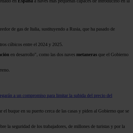
ordado en
España
a naves más pequeñas capaces de introducirlo en la
veedor de gas de Italia, sustituyendo a Rusia, que ha pasado de
tros cúbicos entre el 2024 y 2025.
ación
en desarrollo", como las dos naves
metaneras
que el Gobierno
rreno.
egarán a un compromiso para limitar la subida del precio del
ar el buque en su puerto cerca de las casas y piden al Gobierno que se
re la seguridad de los trabajadores, de millones de turistas y por la