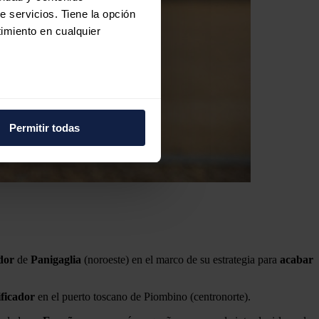
e servicios. Tiene la opción
imiento en cualquier
e varios metros
icas (huellas digitales)
Permitir todas
eferencias en la
sección de
e cookies.
 funciones de redes sociales
con nuestros partners de
ue les haya proporcionado o
dor
de
Panigaglia
(noroeste) en el marco de su estrategia para
acabar
ificador
en el puerto toscano de Piombino (centronorte).