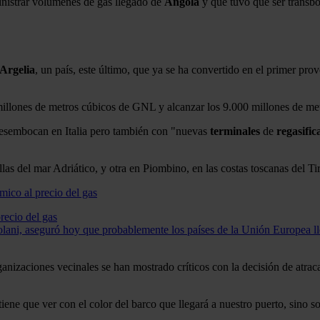
ministrar volúmenes de gas llegado de
Angola
y que tuvo que ser transb
Argelia
, un país, este último, que ya se ha convertido en el primer pro
 millones de metros cúbicos de GNL y alcanzar los 9.000 millones de me
 desembocan en Italia pero también con "nuevas
terminales
de
regasific
as del mar Adriático, y otra en Piombino, en las costas toscanas del Ti
recio del gas
golani, aseguró hoy que probablemente los países de la Unión Europea ll
ganizaciones vecinales se han mostrado críticos con la decisión de atrac
ne que ver con el color del barco que llegará a nuestro puerto, sino sob