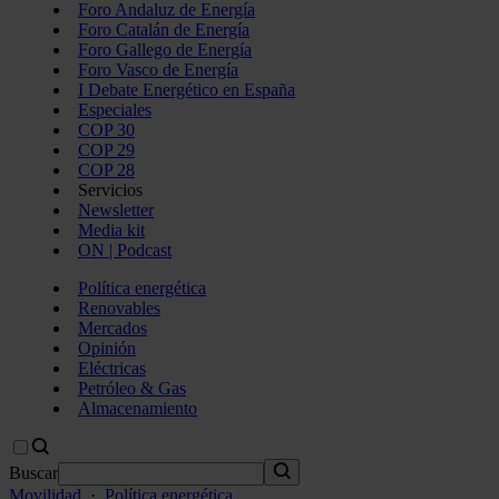
Foro Andaluz de Energía
Foro Catalán de Energía
Foro Gallego de Energía
Foro Vasco de Energía
I Debate Energético en España
Especiales
COP 30
COP 29
COP 28
Servicios
Newsletter
Media kit
ON | Podcast
Política energética
Renovables
Mercados
Opinión
Eléctricas
Petróleo & Gas
Almacenamiento
Buscar
Movilidad
·
Política energética