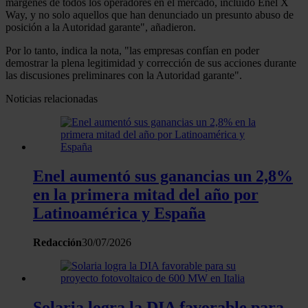
márgenes de todos los operadores en el mercado, incluido Enel X
Way, y no solo aquellos que han denunciado un presunto abuso de
Obtenga más información sobre cómo se procesan sus
posición a la Autoridad garante", añadieron.
datos personales y establezca sus preferencias en la
sección de datos
. Puede cambiar o retirar su
Por lo tanto, indica la nota, "las empresas confían en poder
demostrar la plena legitimidad y corrección de sus acciones durante
consentimiento en cualquier momento en la Declaración
las discusiones preliminares con la Autoridad garante".
de cookies.
Noticias relacionadas
Las cookies de este sitio web se usan para personalizar
el contenido y los anuncios, ofrecer funciones de redes
sociales y analizar el tráfico. Además, compartimos
información sobre el uso que haga del sitio web con
Enel aumentó sus ganancias un 2,8%
nuestros partners de redes sociales, publicidad y análisis
en la primera mitad del año por
web, quienes pueden combinarla con otra información
Latinoamérica y España
que les haya proporcionado o que hayan recopilado a
partir del uso que haya hecho de sus servicios.
Redacción
30/07/2026
Solaria logra la DIA favorable para