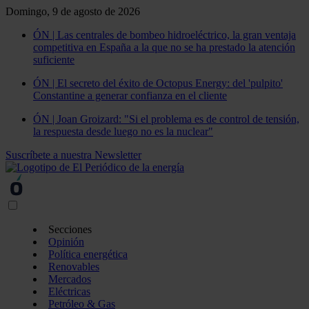
Domingo, 9 de agosto de 2026
ÓN | Las centrales de bombeo hidroeléctrico, la gran ventaja
competitiva en España a la que no se ha prestado la atención
suficiente
ÓN | El secreto del éxito de Octopus Energy: del 'pulpito'
Constantine a generar confianza en el cliente
ÓN | Joan Groizard: "Si el problema es de control de tensión,
la respuesta desde luego no es la nuclear"
Suscríbete a nuestra Newsletter
Secciones
Opinión
Política energética
Renovables
Mercados
Eléctricas
Petróleo & Gas