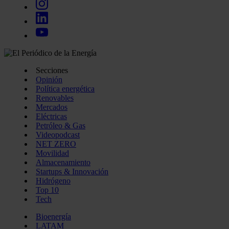
Secciones
Opinión
Política energética
Renovables
Mercados
Eléctricas
Petróleo & Gas
Videopodcast
NET ZERO
Movilidad
Almacenamiento
Startups & Innovación
Hidrógeno
Top 10
Tech
Bioenergía
LATAM