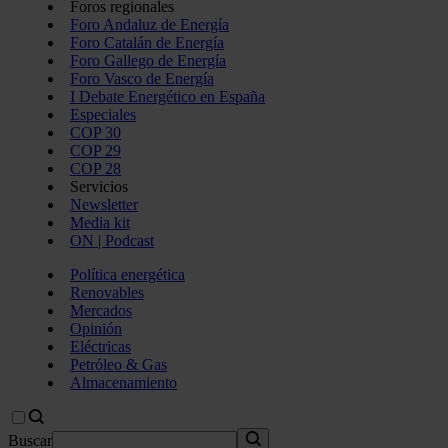
Foros regionales
Foro Andaluz de Energía
Foro Catalán de Energía
Foro Gallego de Energía
Foro Vasco de Energía
I Debate Energético en España
Especiales
COP 30
COP 29
COP 28
Servicios
Newsletter
Media kit
ON | Podcast
Política energética
Renovables
Mercados
Opinión
Eléctricas
Petróleo & Gas
Almacenamiento
Buscar