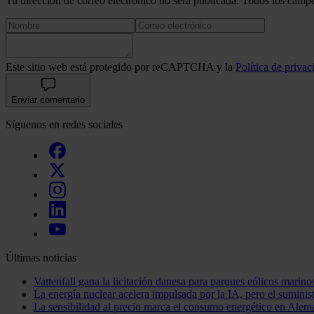
Tu dirección de correo electrónico no será publicada. Todos los campo
Este sitio web está protegido por reCAPTCHA y la
Política de privac
Enviar comentario
Síguenos en redes sociales
Últimas noticias
Vattenfall gana la licitación danesa para parques eólicos marino
La energía nuclear acelera impulsada por la IA, pero el sumini
La sensibilidad al precio marca el consumo energético en Alem