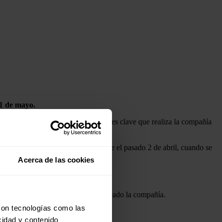
 1 de mayo.
r del monitoreo constante de variables clave que realiza la compañía
ustibles.
1,27%, hasta los 63,98 dólares. Desde el pasado 2 de abril, cuando se
Acerca de las cookies
os con sus consumidores", ha destacado la compañía.
con tecnologías como las
cidad y contenido