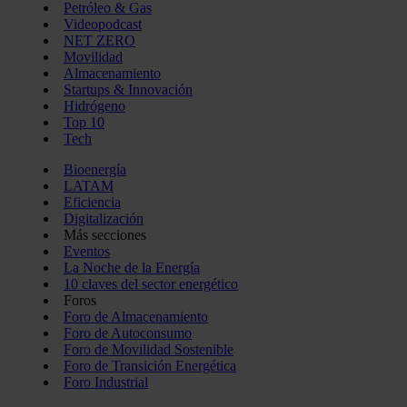
Petróleo & Gas
Videopodcast
NET ZERO
Movilidad
Almacenamiento
Startups & Innovación
Hidrógeno
Top 10
Tech
Bioenergía
LATAM
Eficiencia
Digitalización
Más secciones
Eventos
La Noche de la Energía
10 claves del sector energético
Foros
Foro de Almacenamiento
Foro de Autoconsumo
Foro de Movilidad Sostenible
Foro de Transición Energética
Foro Industrial