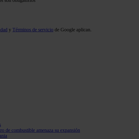
s son obligatorios
idad
y
Términos de servicio
de Google aplican.
s
stro de combustible amenaza su expansión
ania