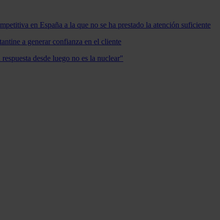
mpetitiva en España a la que no se ha prestado la atención suficiente
antine a generar confianza en el cliente
a respuesta desde luego no es la nuclear"