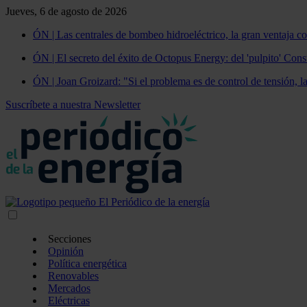
Jueves, 6 de agosto de 2026
ÓN | Las centrales de bombeo hidroeléctrico, la gran ventaja co
ÓN | El secreto del éxito de Octopus Energy: del 'pulpito' Const
ÓN | Joan Groizard: "Si el problema es de control de tensión, l
Suscríbete a nuestra Newsletter
Secciones
Opinión
Política energética
Renovables
Mercados
Eléctricas