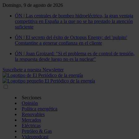
Domingo, 9 de agosto de 2026
ÓN | Las centrales de bombeo hidroeléctrico, la gran ventaja
competitiva en España a la que no se ha prestado la atención
suficiente
ÓN | El secreto del éxito de Octopus Energy: del 'pulpito'
Constantine a generar confianza en el cliente
ÓN | Joan Groizard: "Si el problema es de control de tensión,
la respuesta desde luego no es la nuclear"
Suscríbete a nuestra Newsletter
Secciones
Opinión
Política energética
Renovables
Mercados
Eléctricas
Petróleo & Gas
Videopodcast