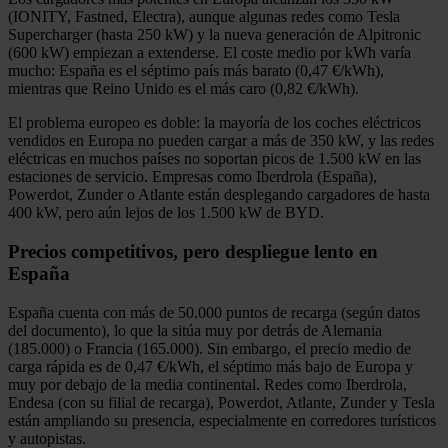
(IONITY, Fastned, Electra), aunque algunas redes como Tesla
Supercharger (hasta 250 kW) y la nueva generación de Alpitronic
(600 kW) empiezan a extenderse. El coste medio por kWh varía
mucho: España es el séptimo país más barato (0,47 €/kWh),
mientras que Reino Unido es el más caro (0,82 €/kWh).
El problema europeo es doble: la mayoría de los coches eléctricos
vendidos en Europa no pueden cargar a más de 350 kW, y las redes
eléctricas en muchos países no soportan picos de 1.500 kW en las
estaciones de servicio. Empresas como Iberdrola (España),
Powerdot, Zunder o Atlante están desplegando cargadores de hasta
400 kW, pero aún lejos de los 1.500 kW de BYD.
Precios competitivos, pero despliegue lento en
España
España cuenta con más de 50.000 puntos de recarga (según datos
del documento), lo que la sitúa muy por detrás de Alemania
(185.000) o Francia (165.000). Sin embargo, el precio medio de
carga rápida es de 0,47 €/kWh, el séptimo más bajo de Europa y
muy por debajo de la media continental. Redes como Iberdrola,
Endesa (con su filial de recarga), Powerdot, Atlante, Zunder y Tesla
están ampliando su presencia, especialmente en corredores turísticos
y autopistas.