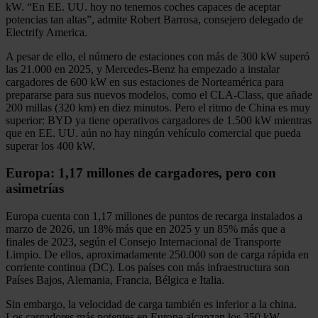
kW. “En EE. UU. hoy no tenemos coches capaces de aceptar
potencias tan altas”, admite Robert Barrosa, consejero delegado de
Electrify America.
A pesar de ello, el número de estaciones con más de 300 kW superó
las 21.000 en 2025, y Mercedes-Benz ha empezado a instalar
cargadores de 600 kW en sus estaciones de Norteamérica para
prepararse para sus nuevos modelos, como el CLA-Class, que añade
200 millas (320 km) en diez minutos. Pero el ritmo de China es muy
superior: BYD ya tiene operativos cargadores de 1.500 kW mientras
que en EE. UU. aún no hay ningún vehículo comercial que pueda
superar los 400 kW.
Europa: 1,17 millones de cargadores, pero con
asimetrías
Europa cuenta con 1,17 millones de puntos de recarga instalados a
marzo de 2026, un 18% más que en 2025 y un 85% más que a
finales de 2023, según el Consejo Internacional de Transporte
Limpio. De ellos, aproximadamente 250.000 son de carga rápida en
corriente continua (DC). Los países con más infraestructura son
Países Bajos, Alemania, Francia, Bélgica e Italia.
Sin embargo, la velocidad de carga también es inferior a la china.
Los cargadores más potentes en Europa alcanzan los 350 kW