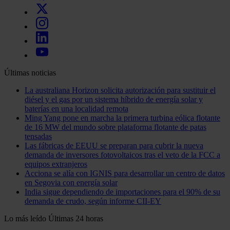
Últimas noticias
La australiana Horizon solicita autorización para sustituir el
diésel y el gas por un sistema híbrido de energía solar y
baterías en una localidad remota
Ming Yang pone en marcha la primera turbina eólica flotante
de 16 MW del mundo sobre plataforma flotante de patas
tensadas
Las fábricas de EEUU se preparan para cubrir la nueva
demanda de inversores fotovoltaicos tras el veto de la FCC a
equipos extranjeros
Acciona se alía con IGNIS para desarrollar un centro de datos
en Segovia con energía solar
India sigue dependiendo de importaciones para el 90% de su
demanda de crudo, según informe CII-EY
Lo más leído
Últimas 24 horas