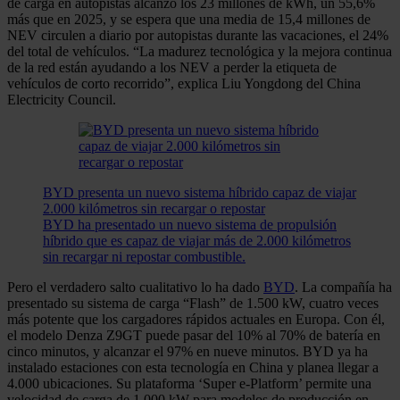
de carga en autopistas alcanzó los 23 millones de kWh, un 55,6%
más que en 2025, y se espera que una media de 15,4 millones de
NEV circulen a diario por autopistas durante las vacaciones, el 24%
del total de vehículos. “La madurez tecnológica y la mejora continua
de la red están ayudando a los NEV a perder la etiqueta de
vehículos de corto recorrido”, explica Liu Yongdong del China
Electricity Council.
BYD presenta un nuevo sistema híbrido capaz de viajar
2.000 kilómetros sin recargar o repostar
BYD ha presentado un nuevo sistema de propulsión
híbrido que es capaz de viajar más de 2.000 kilómetros
sin recargar ni repostar combustible.
Pero el verdadero salto cualitativo lo ha dado
BYD
. La compañía ha
presentado su sistema de carga “Flash” de 1.500 kW, cuatro veces
más potente que los cargadores rápidos actuales en Europa. Con él,
el modelo Denza Z9GT puede pasar del 10% al 70% de batería en
cinco minutos, y alcanzar el 97% en nueve minutos. BYD ya ha
instalado estaciones con esta tecnología en China y planea llegar a
4.000 ubicaciones. Su plataforma ‘Super e-Platform’ permite una
velocidad de carga de 1.000 kW para modelos de producción en