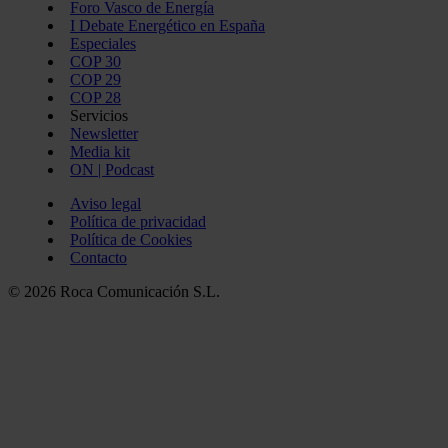
Foro Vasco de Energía
I Debate Energético en España
Especiales
COP 30
COP 29
COP 28
Servicios
Newsletter
Media kit
ON | Podcast
Aviso legal
Política de privacidad
Política de Cookies
Contacto
© 2026 Roca Comunicación S.L.