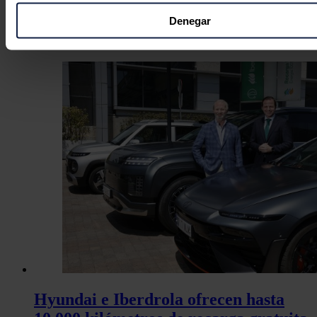
Recopilar información sobre su ubicación geográfica
cargadores tan rápidos como los de BYD, la ventaja china será
puede tener una precisión de varios metros
difícil de igualar.
Denegar
Identificar su dispositivo analizándolo activamente p
Noticias relacionadas
características específicas (huellas digitales)
Obtenga más información sobre cómo se procesan sus dato
personales y establezca sus preferencias en la
sección de 
Puede cambiar o retirar su consentimiento en cualquier mo
la Declaración de cookies.
Las cookies de este sitio web se usan para personalizar el c
y los anuncios, ofrecer funciones de redes sociales y analiza
tráfico. Además, compartimos información sobre el uso que 
sitio web con nuestros partners de redes sociales, publicida
análisis web, quienes pueden combinarla con otra informació
haya proporcionado o que hayan recopilado a partir del uso 
hecho de sus servicios.
Hyundai e Iberdrola ofrecen hasta