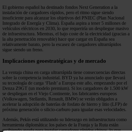
El gobierno español ha destinado fondos Next Generation a la
instalación de cargadores rápidos, pero el ritmo sigue siendo
insuficiente para alcanzar los objetivos del PNIEC (Plan Nacional
Integrado de Energía y Clima). España aspira a tener 5 millones de
vehículos eléctricos en 2030, lo que requeriría un despliegue masivo
de infraestructura. Mientras, el bajo coste de la electricidad (gracias a
la alta penetración renovable) hace que cargar en España sea
relativamente barato, pero la escasez de cargadores ultrarrápidos
sigue siendo un freno.
Implicaciones geoestratégicas y de mercado
La ventaja china en carga ultrarrápida tiene consecuencias directas
sobre la competencia industrial. BYD ya ha anunciado que llevará
su tecnología de carga ‘Flash’ a Europa este año, empezando por el
Denza Z9GT (un modelo premium). Si los cargadores de 1.500 kW
se despliegan en el Viejo Continente, los fabricantes europeos
(Volkswagen, Stellantis, Renault, BMW) se verán obligados a
acelerar la adopción de baterías de fosfato de hierro y litio (LFP) de
próxima generación o silicio-carburo para igualar esas velocidades.
Además, Pekín está utilizando su liderazgo en infraestructura como
herramienta diplomática: los países de la Franja y la Ruta están
recibiendo ayuda para instalar cargadores rápidos chinos, lo que