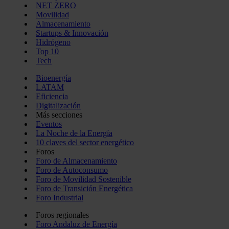
NET ZERO
Movilidad
Almacenamiento
Startups & Innovación
Hidrógeno
Top 10
Tech
Bioenergía
LATAM
Eficiencia
Digitalización
Más secciones
Eventos
La Noche de la Energía
10 claves del sector energético
Foros
Foro de Almacenamiento
Foro de Autoconsumo
Foro de Movilidad Sostenible
Foro de Transición Energética
Foro Industrial
Foros regionales
Foro Andaluz de Energía