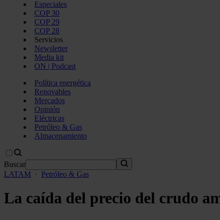
Especiales
COP 30
COP 29
COP 28
Servicios
Newsletter
Media kit
ON | Podcast
Política energética
Renovables
Mercados
Opinión
Eléctricas
Petróleo & Gas
Almacenamiento
Buscar
LATAM
·
Petróleo & Gas
La caída del precio del crudo a