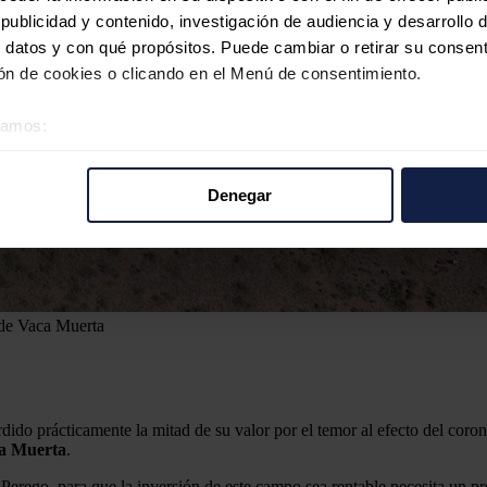
ublicidad y contenido, investigación de audiencia y desarrollo d
 datos y con qué propósitos. Puede cambiar o retirar su consent
n de cookies o clicando en el Menú de consentimiento.
éramos:
 sobre su ubicación geográfica que puede tener una precisión d
tivo analizándolo activamente para buscar características específ
Denegar
re cómo se procesan sus datos personales y establezca sus pr
rar su consentimiento en cualquier momento en la Declaración d
b se usan para personalizar el contenido y los anuncios, ofrecer
s, compartimos información sobre el uso que haga del sitio web 
 de Vaca Muerta
 análisis web, quienes pueden combinarla con otra información q
r del uso que haya hecho de sus servicios.
ido prácticamente la mitad de su valor por el temor al efecto del corona
a Muerta
.
erego, para que la inversión de este campo sea rentable necesita un prec