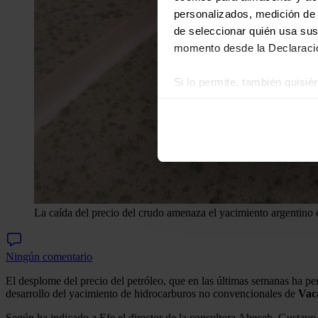
personalizados, medición de p
de seleccionar quién usa sus
momento desde la Declaració
Si lo permite, también quisi
Recopilar información
Identificar su disposi
Obtenga más información sob
datos
. Puede cambiar o reti
Las cookies de este sitio we
y analizar el tráfico. Ademá
La caída del precio del crudo amenaza el yacimiento argentino
redes sociales, publicidad y
que hayan recopilado a parti
Ningún comentario
El desplome del precio del petróleo, que en las últimas semanas ha perd
desarrollo del yacimiento de hidrocarburos no convencionales de
Vac
Según ha indicado a Efe el director de la consultora Abeceb, Gustavo P