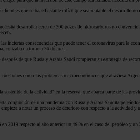
alidad es que se hace bastante difícil que sea rentable el desarrollo no
 necesita desarrollar cerca de 300 pozos de hidrocarburos no convencio
beceb.
las inciertas consecuencias que puede tener el coronavirus para la eco
a, cotizaba en torno a 36 dólares.
ro después de que Rusia y Arabia Saudí rompieran su estrategia de reco
r cuestiones como los problemas macroeconómicos que atraviesa Argent
da sostenida de la actividad" en la reserva, que abarca parte de las p
esta conjunción de una pandemia con Rusia y Arabia Saudita peleándos
e empieza a notar un proceso de deterioro con respecto a la actividad y
en 2019 respecto al año anterior un 49 % en el caso del petróleo y un 2