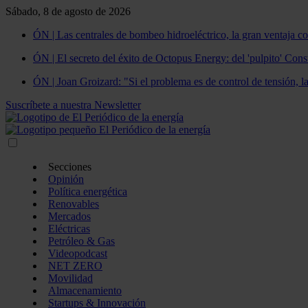
Sábado, 8 de agosto de 2026
ÓN | Las centrales de bombeo hidroeléctrico, la gran ventaja co
ÓN | El secreto del éxito de Octopus Energy: del 'pulpito' Const
ÓN | Joan Groizard: "Si el problema es de control de tensión, l
Suscríbete a nuestra Newsletter
Secciones
Opinión
Política energética
Renovables
Mercados
Eléctricas
Petróleo & Gas
Videopodcast
NET ZERO
Movilidad
Almacenamiento
Startups & Innovación