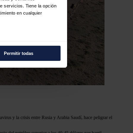
e servicios. Tiene la opción
imiento en cualquier
e varios metros
icas (huellas digitales)
Permitir todas
eferencias en la
sección de
e cookies.
 funciones de redes sociales
con nuestros partners de
ue les haya proporcionado o
virus y la crisis entre Rusia y Arabia Saudí, hace peligrar el
io del petróleo superior a los 40-45 dólares por barril.