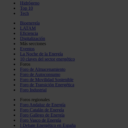
Hidrógeno
Top 10
Tech
Bioenergía
LATAM
Eficiencia
Digitalización
Más secciones
Eventos
La Noche de la Energía
10 claves del sector energético
Foros
Foro de Almacenamiento
Foro de Autoconsumo
Foro de Movilidad Sostenible
Foro de Transición Energética
Foro Industrial
Foros regionales
Foro Andaluz de Energía
Foro Catalán de Energía
Foro Gallego de Energía
Foro Vasco de Energía
I Debate Energético en España