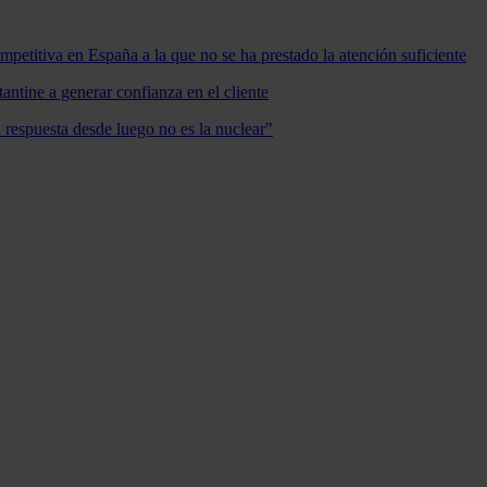
mpetitiva en España a la que no se ha prestado la atención suficiente
antine a generar confianza en el cliente
a respuesta desde luego no es la nuclear"