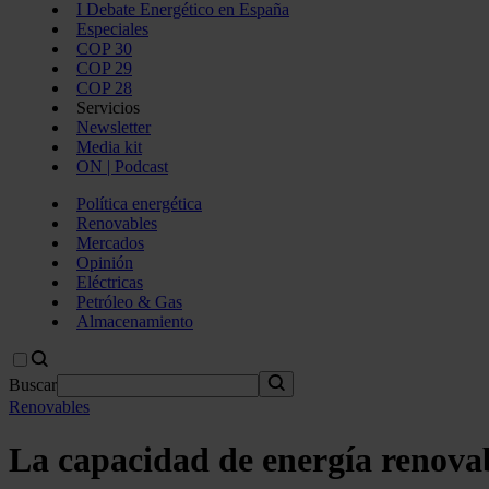
I Debate Energético en España
Especiales
COP 30
COP 29
COP 28
Servicios
Newsletter
Media kit
ON | Podcast
Política energética
Renovables
Mercados
Opinión
Eléctricas
Petróleo & Gas
Almacenamiento
Buscar
Renovables
La capacidad de energía renova