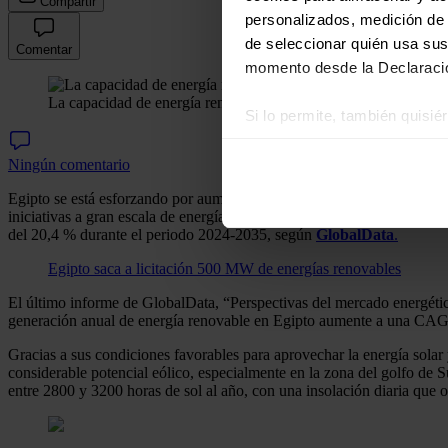
Compartir
personalizados, medición de p
de seleccionar quién usa sus
Comentar
momento desde la Declaració
La capacidad de energía renovable de Egipto alcanzará los 3
Si lo permite, también quisi
Recopilar información
Ningún comentario
Identificar su disposi
Obtenga más información sob
Egipto se está esforzando por aumentar la proporción de energía reno
iniciativas a gran escala de energía solar y eólica. En este contexto
datos
. Puede cambiar o reti
del 20,4 % durante el periodo 2024-2035, según
GlobalData
.
Las cookies de este sitio we
Egipto saca a licitación 500 MW de energías renovables
y analizar el tráfico. Ademá
El último informe de GlobalData, “Perspectivas del mercado energétic
redes sociales, publicidad y
generación anual de energía renovable en Egipto aumente a una CAG
que hayan recopilado a parti
Gracias a sus condiciones favorables para aprovechar la energía solar
considerable potencial eólico, especialmente en la zona del golfo de 
entre 2800 y 3200 horas de sol al año, con una insolación diaria que osc