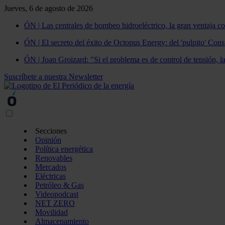
Jueves, 6 de agosto de 2026
ÓN | Las centrales de bombeo hidroeléctrico, la gran ventaja co
ÓN | El secreto del éxito de Octopus Energy: del 'pulpito' Const
ÓN | Joan Groizard: "Si el problema es de control de tensión, l
Suscríbete a nuestra Newsletter
Secciones
Opinión
Política energética
Renovables
Mercados
Eléctricas
Petróleo & Gas
Videopodcast
NET ZERO
Movilidad
Almacenamiento