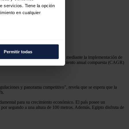
e servicios. Tiene la opción
imiento en cualquier
e varios metros
icas (huellas digitales)
Permitir todas
eferencias en la
sección de
tá ampliando activamente su capacidad mediante la implementación de
 31,6 GW en 2035, con una tasa de crecimiento anual compuesta (CAGR)
e cookies.
 funciones de redes sociales
con nuestros partners de
egulaciones y panorama competitivo”, revela que se espera que la
ue les haya proporcionado o
Wh.
undamental para su crecimiento económico. El país posee un
os por segundo a una altura de 100 metros. Además, Egipto disfruta de