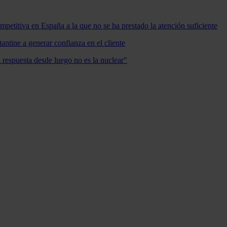
mpetitiva en España a la que no se ha prestado la atención suficiente
antine a generar confianza en el cliente
a respuesta desde luego no es la nuclear"