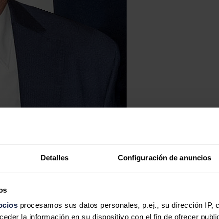
Detalles
Configuración de anuncios
os
ocios
procesamos sus datos personales, p.ej., su dirección IP, 
der la información en su dispositivo con el fin de ofrecer publi