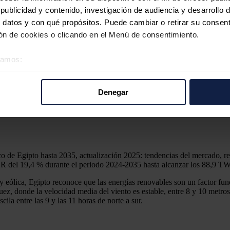
ublicidad y contenido, investigación de audiencia y desarrollo d
 datos y con qué propósitos. Puede cambiar o retirar su consent
n de cookies o clicando en el Menú de consentimiento.
1,6 GW en 2035
éramos:
 sobre su ubicación geográfica que puede tener una precisión d
tivo analizándolo activamente para buscar características específ
Denegar
re cómo se procesan sus datos personales y establezca sus pr
vable en su mix energético hasta el 42 % para el año 2035. El país es
, se espera que la capacidad de energía renovable del país alcance los
rar su consentimiento en cualquier momento en la Declaración d
b se usan para personalizar el contenido y los anuncios, ofrecer
s, compartimos información sobre el uso que haga del sitio web 
o de Egipto hasta 2035, actualización 2025: tendencias del mercado, r
 análisis web, quienes pueden combinarla con otra información q
R del 19,4 % durante el periodo 2024-2035 hasta alcanzar los 88,9 T
r del uso que haya hecho de sus servicios.
 y eólica, Egipto reconoce que las energías renovables son un factor f
Suez, donde la velocidad media del viento es estable, entre 8 y 10 metr
ila entre las 9 y las 11 horas de norte a sur.