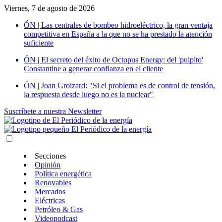
Viernes, 7 de agosto de 2026
ÓN | Las centrales de bombeo hidroeléctrico, la gran ventaja
competitiva en España a la que no se ha prestado la atención
suficiente
ÓN | El secreto del éxito de Octopus Energy: del 'pulpito'
Constantine a generar confianza en el cliente
ÓN | Joan Groizard: "Si el problema es de control de tensión,
la respuesta desde luego no es la nuclear"
Suscríbete a nuestra Newsletter
Secciones
Opinión
Política energética
Renovables
Mercados
Eléctricas
Petróleo & Gas
Videopodcast