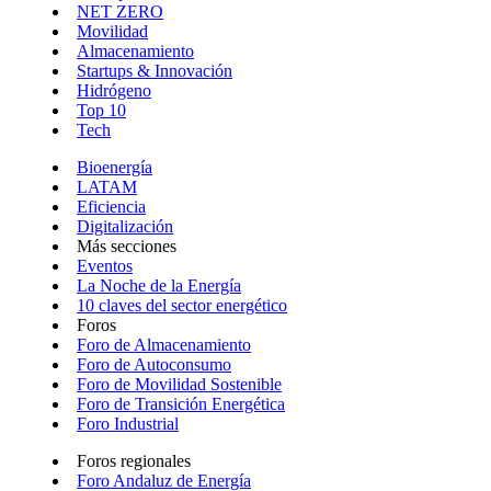
NET ZERO
Movilidad
Almacenamiento
Startups & Innovación
Hidrógeno
Top 10
Tech
Bioenergía
LATAM
Eficiencia
Digitalización
Más secciones
Eventos
La Noche de la Energía
10 claves del sector energético
Foros
Foro de Almacenamiento
Foro de Autoconsumo
Foro de Movilidad Sostenible
Foro de Transición Energética
Foro Industrial
Foros regionales
Foro Andaluz de Energía