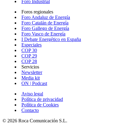
Foro Industrial
Foros regionales
Foro Andaluz de Energía
Foro Catalán de Energía
Foro Gallego de Energía
Foro Vasco de Energía
I Debate Energético en España
Especiales
COP 30
COP 29
COP 28
Servicios
Newsletter
Media kit
ON | Podcast
Aviso legal
Política de privacidad
Política de Cookies
Contacto
© 2026 Roca Comunicación S.L.