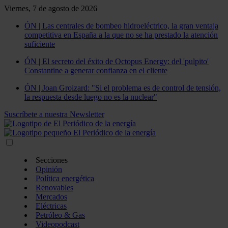
Viernes, 7 de agosto de 2026
ÓN | Las centrales de bombeo hidroeléctrico, la gran ventaja
competitiva en España a la que no se ha prestado la atención
suficiente
ÓN | El secreto del éxito de Octopus Energy: del 'pulpito'
Constantine a generar confianza en el cliente
ÓN | Joan Groizard: "Si el problema es de control de tensión,
la respuesta desde luego no es la nuclear"
Suscríbete a nuestra Newsletter
Secciones
Opinión
Política energética
Renovables
Mercados
Eléctricas
Petróleo & Gas
Videopodcast