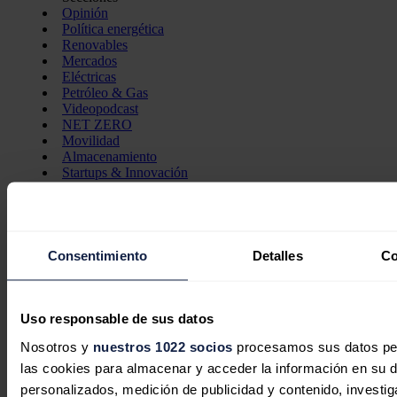
Opinión
Política energética
Renovables
Mercados
Eléctricas
Petróleo & Gas
Videopodcast
NET ZERO
Movilidad
Almacenamiento
Startups & Innovación
Hidrógeno
Top 10
Tech
Bioenergía
Consentimiento
Detalles
Co
LATAM
Eficiencia
Digitalización
Más secciones
Uso responsable de sus datos
Eventos
Nosotros y
La Noche de la Energía
nuestros 1022 socios
procesamos sus datos pers
10 claves del sector energético
las cookies para almacenar y acceder la información en su dis
Foros
personalizados, medición de publicidad y contenido, investiga
Foro de Almacenamiento