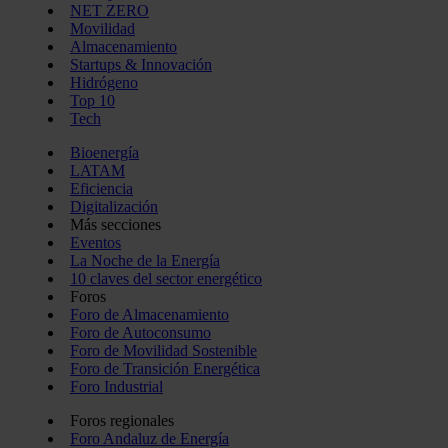
NET ZERO
Movilidad
Almacenamiento
Startups & Innovación
Hidrógeno
Top 10
Tech
Bioenergía
LATAM
Eficiencia
Digitalización
Más secciones
Eventos
La Noche de la Energía
10 claves del sector energético
Foros
Foro de Almacenamiento
Foro de Autoconsumo
Foro de Movilidad Sostenible
Foro de Transición Energética
Foro Industrial
Foros regionales
Foro Andaluz de Energía