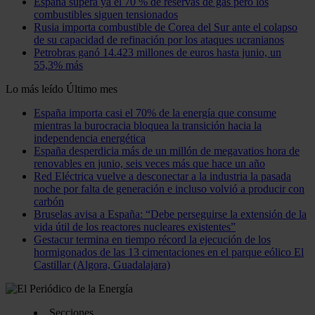
España supera ya el 70 % de reservas de gas pero los
combustibles siguen tensionados
Rusia importa combustible de Corea del Sur ante el colapso
de su capacidad de refinación por los ataques ucranianos
Petrobras ganó 14.423 millones de euros hasta junio, un
55,3% más
Lo más leído
Último mes
España importa casi el 70% de la energía que consume
mientras la burocracia bloquea la transición hacia la
independencia energética
España desperdicia más de un millón de megavatios hora de
renovables en junio, seis veces más que hace un año
Red Eléctrica vuelve a desconectar a la industria la pasada
noche por falta de generación e incluso volvió a producir con
carbón
Bruselas avisa a España: “Debe perseguirse la extensión de la
vida útil de los reactores nucleares existentes”
Gestacur termina en tiempo récord la ejecución de los
hormigonados de las 13 cimentaciones en el parque eólico El
Castillar (Algora, Guadalajara)
Secciones