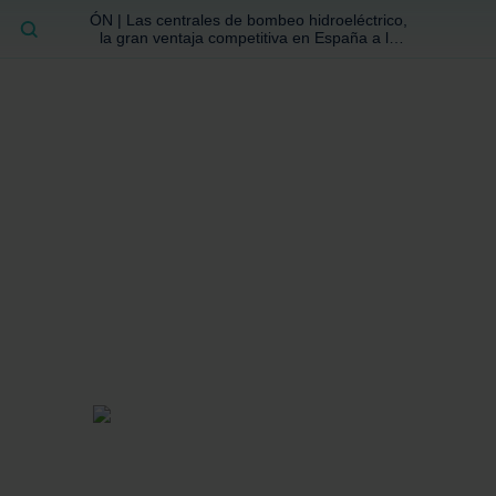
ÓN | Las centrales de bombeo hidroeléctrico,
BUSCAR
la gran ventaja competitiva en España a la
que no se ha prestado la atención suficiente