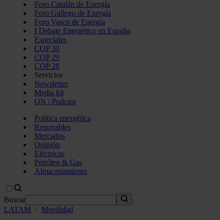
Foro Catalán de Energía
Foro Gallego de Energía
Foro Vasco de Energía
I Debate Energético en España
Especiales
COP 30
COP 29
COP 28
Servicios
Newsletter
Media kit
ON | Podcast
Política energética
Renovables
Mercados
Opinión
Eléctricas
Petróleo & Gas
Almacenamiento
Buscar
LATAM
·
Movilidad