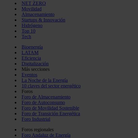
NET ZERO
Movilidad
Almacenamiento
Startups & Innovación
Hidrógeno
Top 10
Tech
Bioenergía
LATAM
Eficiencia
Digitalización
Más secciones
Eventos
La Noche de la Energía
10 claves del sector energético
Foros
Foro de Almacenamiento
Foro de Autoconsumo
Foro de Movilidad Sostenible
Foro de Transición Energética
Foro Industrial
Foros regionales
Foro Andaluz de Energía