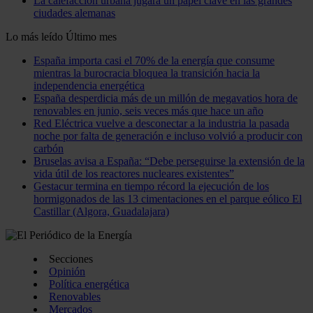
La calefacción urbana jugará un papel clave en las grandes
ciudades alemanas
Lo más leído
Último mes
España importa casi el 70% de la energía que consume
mientras la burocracia bloquea la transición hacia la
independencia energética
España desperdicia más de un millón de megavatios hora de
renovables en junio, seis veces más que hace un año
Red Eléctrica vuelve a desconectar a la industria la pasada
noche por falta de generación e incluso volvió a producir con
carbón
Bruselas avisa a España: “Debe perseguirse la extensión de la
vida útil de los reactores nucleares existentes”
Gestacur termina en tiempo récord la ejecución de los
hormigonados de las 13 cimentaciones en el parque eólico El
Castillar (Algora, Guadalajara)
Secciones
Opinión
Política energética
Renovables
Mercados