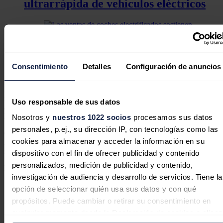
ultrarrápida de vehículos eléctricos
Las ventas de coches electrificados
sostienen el mercado
Consentimiento
Detalles
Configuración de anuncios
De acuerdo con la empresa automovilística, se trata de la mayor
inversión en Brasil en este tipo de baterías y la producción buscará
Uso responsable de sus datos
adaptarse "de forma dinámica" a las demandas del mercado
latinoamericano.
Nosotros y
nuestros 1022 socios
procesamos sus datos
personales, p.ej., su dirección IP, con tecnologías como las
Con una presencia de más de 10 años en Brasil, BYD superó en
cookies para almacenar y acceder la información en su
2025 los 200.000 vehículos eléctricos o híbridos vendidos en el país
sudamericano.
dispositivo con el fin de ofrecer publicidad y contenido
personalizados, medición de publicidad y contenido,
Noticias relacionadas
investigación de audiencia y desarrollo de servicios. Tiene la
opción de seleccionar quién usa sus datos y con qué
propósitos. Puede cambiar o retirar su consentimiento en
cualquier momento desde la Declaración de cookies o clica