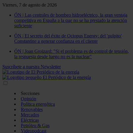
Viernes, 7 de agosto de 2026
ÓN | Las centrales de bombeo hidroeléctrico, la gran ventaja
competitiva en España a la que no se ha prestado la atención
suficiente
ÓN | El secreto del éxito de Octopus Energy: del 'pulpito'
Constantine a generar confianza en el cliente
ÓN | Joan Groizard: "Si el problema es de control de tensión,
la respuesta desde luego no es la nuclear"
Suscríbete a nuestra Newsletter
Secciones
Opinión
Política energética
Renovables
Mercados
Eléctricas
Petróleo & Gas
Videopodcast