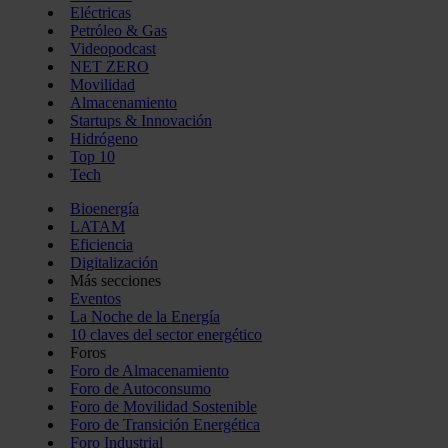
Eléctricas
Petróleo & Gas
Videopodcast
NET ZERO
Movilidad
Almacenamiento
Startups & Innovación
Hidrógeno
Top 10
Tech
Bioenergía
LATAM
Eficiencia
Digitalización
Más secciones
Eventos
La Noche de la Energía
10 claves del sector energético
Foros
Foro de Almacenamiento
Foro de Autoconsumo
Foro de Movilidad Sostenible
Foro de Transición Energética
Foro Industrial