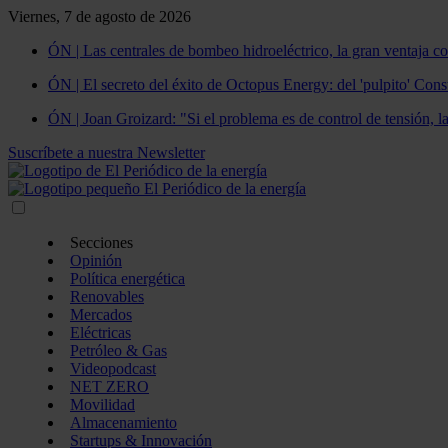
Viernes, 7 de agosto de 2026
ÓN | Las centrales de bombeo hidroeléctrico, la gran ventaja co
ÓN | El secreto del éxito de Octopus Energy: del 'pulpito' Const
ÓN | Joan Groizard: "Si el problema es de control de tensión, l
Suscríbete a nuestra Newsletter
Secciones
Opinión
Política energética
Renovables
Mercados
Eléctricas
Petróleo & Gas
Videopodcast
NET ZERO
Movilidad
Almacenamiento
Startups & Innovación