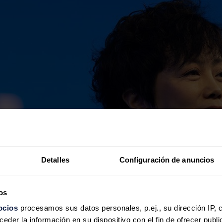
Detalles
Configuración de anuncios
os
ocios
procesamos sus datos personales, p.ej., su dirección IP, 
der la información en su dispositivo con el fin de ofrecer publi