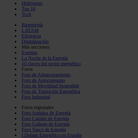
Hidrógeno
Top 10
Tech
Bioenergía
LATAM
Eficiencia
Digitalización
Más secciones
Eventos
La Noche de la Energía
10 claves del sector energético
Foros
Foro de Almacenamiento
Foro de Autoconsumo
Foro de Movilidad Sostenible
Foro de Transición Energética
Foro Industrial
Foros regionales
Foro Andaluz de Energía
Foro Catalán de Energía
Foro Gallego de Energía
Foro Vasco de Energía
I Debate Energético en España