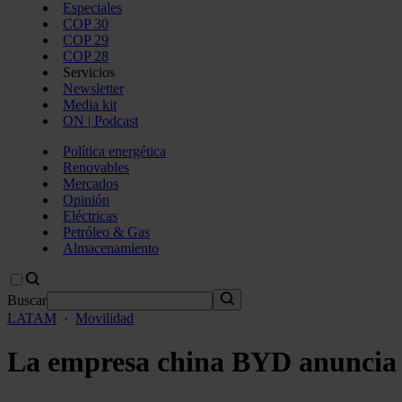
Especiales
COP 30
COP 29
COP 28
Servicios
Newsletter
Media kit
ON | Podcast
Política energética
Renovables
Mercados
Opinión
Eléctricas
Petróleo & Gas
Almacenamiento
Buscar
LATAM
·
Movilidad
La empresa china BYD anuncia un