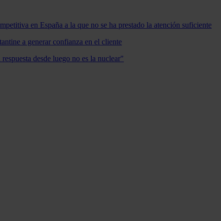
mpetitiva en España a la que no se ha prestado la atención suficiente
antine a generar confianza en el cliente
a respuesta desde luego no es la nuclear"