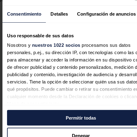
Noticias relacionadas
Consentimiento
Detalles
Configuración de anuncios
Iberdrola invertirá 526 millones
Uso responsable de sus datos
para modernizar las redes
Nosotros y
nuestros 1022 socios
procesamos sus datos
eléctricas del Distrito Federal de
personales, p.ej., su dirección IP, con tecnologías como las
Brasil
para almacenar y acceder la información en su dispositivo co
de ofrecer publicidad y contenido personalizados, medición 
Redacción
07/08/2026
publicidad y contenido, investigación de audiencia y desarrol
servicios. Tiene la opción de seleccionar quién usa sus dato
qué propósitos. Puede cambiar o retirar su consentimiento e
cualquier momento desde la Declaración de cookies o clican
Menú de consentimiento.
Permitir todas
Si lo permite, también quisiéramos:
Recopilar información sobre su ubicación geográfica
puede tener una precisión de varios metros
Denegar