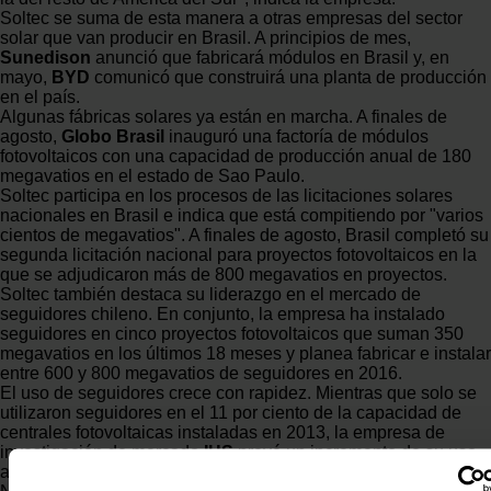
Soltec se suma de esta manera a otras empresas del sector
solar que van producir en Brasil. A principios de mes,
Sunedison
anunció que fabricará módulos en Brasil y, en
mayo,
BYD
comunicó que construirá una planta de producción
en el país.
Algunas fábricas solares ya están en marcha. A finales de
agosto,
Globo Brasil
inauguró una factoría de módulos
fotovoltaicos con una capacidad de producción anual de 180
megavatios en el estado de Sao Paulo.
Soltec participa en los procesos de las licitaciones solares
nacionales en Brasil e indica que está compitiendo por "varios
cientos de megavatios". A finales de agosto, Brasil completó su
segunda licitación nacional para proyectos fotovoltaicos en la
que se adjudicaron más de 800 megavatios en proyectos.
Soltec también destaca su liderazgo en el mercado de
seguidores chileno. En conjunto, la empresa ha instalado
seguidores en cinco proyectos fotovoltaicos que suman 350
megavatios en los últimos 18 meses y planea fabricar e instalar
entre 600 y 800 megavatios de seguidores en 2016.
El uso de seguidores crece con rapidez. Mientras que solo se
utilizaron seguidores en el 11 por ciento de la capacidad de
centrales fotovoltaicas instaladas en 2013, la empresa de
investigación de mercado
IHS
prevé un incremento de su uso
al 20% este año.