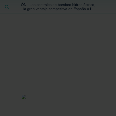
ÓN | Las centrales de bombeo hidroeléctrico,
BUSCAR
la gran ventaja competitiva en España a la
que no se ha prestado la atención suficiente