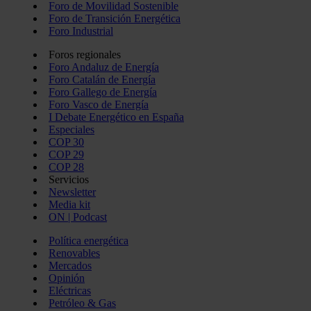
Foro de Movilidad Sostenible
Foro de Transición Energética
Foro Industrial
Foros regionales
Foro Andaluz de Energía
Foro Catalán de Energía
Foro Gallego de Energía
Foro Vasco de Energía
I Debate Energético en España
Especiales
COP 30
COP 29
COP 28
Servicios
Newsletter
Media kit
ON | Podcast
Política energética
Renovables
Mercados
Opinión
Eléctricas
Petróleo & Gas