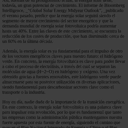
Así, además de su protagonismo actual, la energía solar tiene,
todavía, un gran potencial de crecimiento. El informe de Bloomberg
Intelligence, _“Global Solar Energy Midyear Outlook”, _publicado
el verano pasado, predice que la energía solar seguirá siendo el
segmento de mayor crecimiento del sector energético y que la
demanda mundial de energía solar fotovoltaica podría aumentar
hasta un 40%. Entre las claves de este crecimiento, se encuentra la
reducción de los costes de producción, que han disminuido cerca de
un 80% en la última década.
Además, la energía solar es ya fundamental para el impulso de otro
de los vectores energéticos claves para nuestro futuro: el hidrógeno
verde. En concreto, la energía fotovoltaica es clave para poder llevar
a cabo el proceso de electrólisis, a través del cual se separan las
moléculas de agua (H~2~O) en hidrógeno y oxígeno. Una vez
obtenido gracias a fuentes renovables, este hidrógeno verde puede
almacenarse para su posterior utilización en diversas aplicaciones,
siendo fundamental para descarbonizar sectores clave como el
transporte o la industria.
Hoy en día, nadie duda de la importancia de la transición energética.
En este contexto, la energía solar fotovoltaica es una palanca clave
para impulsar esta revolución, por lo que es fundamental que tanto
las empresas como la administración pública mantengamos nuestra
fuerte apuesta por esta fuente de energía, siguiendo el camino que
marcan el Plan Nacional Integrado de Energía y Clima o el Plan