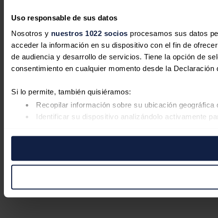
Uso responsable de sus datos
Nosotros y
nuestros 1022 socios
procesamos sus datos pers
acceder la información en su dispositivo con el fin de ofrece
de audiencia y desarrollo de servicios. Tiene la opción de s
consentimiento en cualquier momento desde la Declaración d
Si lo permite, también quisiéramos:
Recopilar información sobre su ubicación geográfica 
Identificar su dispositivo analizándolo activamente pa
Obtenga más información sobre cómo se procesan sus datos
retirar su consentimiento en cualquier momento en la Declar
Las cookies de este sitio web se usan para personalizar el c
compartimos información sobre el uso que haga del sitio web
combinarla con otra información que les haya proporcionado 