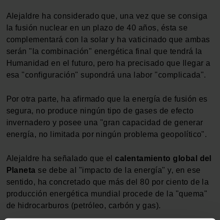
Alejaldre ha considerado que, una vez que se consiga
la fusión nuclear en un plazo de 40 años, ésta se
complementará con la solar y ha vaticinado que ambas
serán "la combinación" energética final que tendrá la
Humanidad en el futuro, pero ha precisado que llegar a
esa "configuración" supondrá una labor "complicada".
Por otra parte, ha afirmado que la energía de fusión es
segura, no produce ningún tipo de gases de efecto
invernadero y posee una "gran capacidad de generar
energía, no limitada por ningún problema geopolítico".
Alejaldre ha señalado que el
calentamiento global del
Planeta
se debe al "impacto de la energía" y, en ese
sentido, ha concretado que más del 80 por ciento de la
producción energética mundial procede de la "quema"
de hidrocarburos (petróleo, carbón y gas).