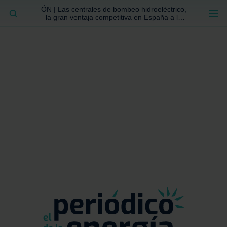
ÓN | Las centrales de bombeo hidroeléctrico,
BUSCAR
la gran ventaja competitiva en España a la
que no se ha prestado la atención suficiente