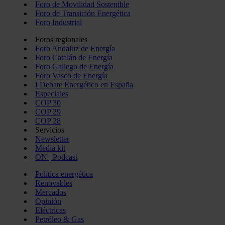
Foro de Movilidad Sostenible
Foro de Transición Energética
Foro Industrial
Foros regionales
Foro Andaluz de Energía
Foro Catalán de Energía
Foro Gallego de Energía
Foro Vasco de Energía
I Debate Energético en España
Especiales
COP 30
COP 29
COP 28
Servicios
Newsletter
Media kit
ON | Podcast
Política energética
Renovables
Mercados
Opinión
Eléctricas
Petróleo & Gas