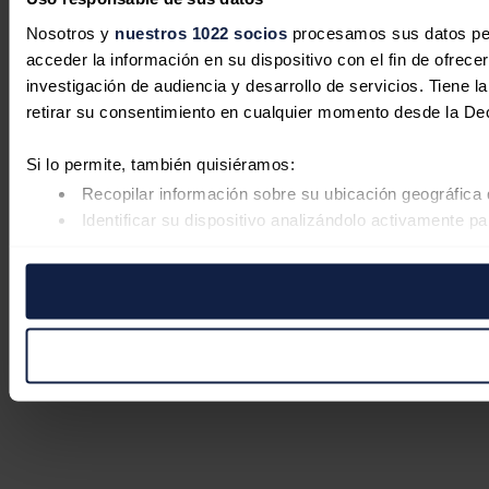
Nosotros y
nuestros 1022 socios
procesamos sus datos pers
acceder la información en su dispositivo con el fin de ofrece
investigación de audiencia y desarrollo de servicios. Tiene 
retirar su consentimiento en cualquier momento desde la De
Si lo permite, también quisiéramos:
Recopilar información sobre su ubicación geográfica 
Identificar su dispositivo analizándolo activamente pa
Obtenga más información sobre cómo se procesan sus datos
retirar su consentimiento en cualquier momento en la Declar
Las cookies de este sitio web se usan para personalizar el co
Además, compartimos información sobre el uso que haga del s
pueden combinarla con otra información que les haya proporc